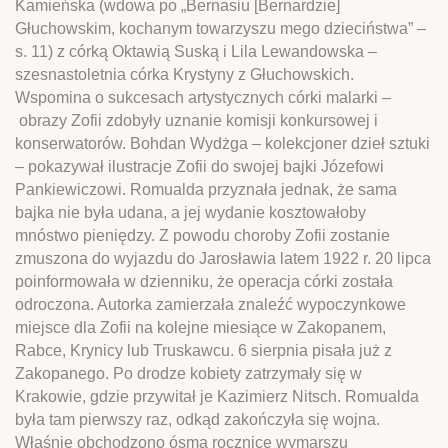
Kamieńska (wdowa po „Bernasiu [Bernardzie]
Głuchowskim, kochanym towarzyszu mego dzieciństwa” –
s. 11) z córką Oktawią Suską i Lila Lewandowska –
szesnastoletnia córka Krystyny z Głuchowskich.
Wspomina o sukcesach artystycznych córki malarki –
obrazy Zofii zdobyły uznanie komisji konkursowej i
konserwatorów. Bohdan Wydżga – kolekcjoner dzieł sztuki
– pokazywał ilustracje Zofii do swojej bajki Józefowi
Pankiewiczowi. Romualda przyznała jednak, że sama
bajka nie była udana, a jej wydanie kosztowałoby
mnóstwo pieniędzy. Z powodu choroby Zofii zostanie
zmuszona do wyjazdu do Jarosławia latem 1922 r. 20 lipca
poinformowała w dzienniku, że operacja córki została
odroczona. Autorka zamierzała znaleźć wypoczynkowe
miejsce dla Zofii na kolejne miesiące w Zakopanem,
Rabce, Krynicy lub Truskawcu. 6 sierpnia pisała już z
Zakopanego. Po drodze kobiety zatrzymały się w
Krakowie, gdzie przywitał je Kazimierz Nitsch. Romualda
była tam pierwszy raz, odkąd zakończyła się wojna.
Właśnie obchodzono ósmą rocznicę wymarszu