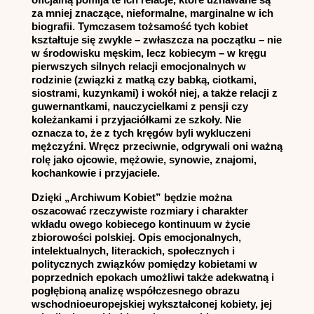
za mniej znaczące, nieformalne, marginalne w ich
biografii. Tymczasem tożsamość tych kobiet
kształtuje się zwykle – zwłaszcza na początku – nie
w środowisku męskim, lecz kobiecym – w kręgu
pierwszych silnych relacji emocjonalnych w
rodzinie (związki z matką czy babką, ciotkami,
siostrami, kuzynkami) i wokół niej, a także relacji z
guwernantkami, nauczycielkami z pensji czy
koleżankami i przyjaciółkami ze szkoły. Nie
oznacza to, że z tych kręgów byli wykluczeni
mężczyźni. Wręcz przeciwnie, odgrywali oni ważną
rolę jako ojcowie, mężowie, synowie, znajomi,
kochankowie i przyjaciele.
Dzięki „Archiwum Kobiet” będzie można
oszacować rzeczywiste rozmiary i charakter
wkładu owego kobiecego kontinuum w życie
zbiorowości polskiej. Opis emocjonalnych,
intelektualnych, literackich, społecznych i
politycznych związków pomiędzy kobietami w
poprzednich epokach umożliwi także adekwatną i
pogłębioną analizę współczesnego obrazu
wschodnioeuropejskiej wykształconej kobiety, jej