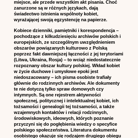
miejsce, ale przede wszystkim akt pisania. Choć
zanurzone są w różnych językach, dają
świadectwo istnienia wspólnoty kobiet,
wyrażającej swoją egzystencję na papierze.
Kobiece dzienniki, pamiętniki i korespondencja –
pochodzące z kilkudziesięciu archiwów polskich i
europejskich, ze szczególnym uwzględnieniem
obszarów powiązanych kulturowo z Polską
poprzez fakt dawniejszej łączności z jej terytoriami
(Litwa, Ukraina, Rosja) – to wciąż niedostatecznie
rozpoznany obszar kultury polskiej. Wkład kobiet
w życie duchowe i umysłowe epoki jest
niedoszacowany – ich pisma osobiste trafiały
głównie do rodzinnych archiwów. Ale dokumenty
te nie dotyczą tylko spraw domowych czy
intymnych. Są one rejestrem aktywności
społecznej, politycznej i intelektualnej kobiet, ich
tożsamości i genealogii tej tożsamości, a także
wzajemnych kontaktów i relacji rodzinnych,
środowiskowych, ideowych, których poznanie
przyczyni się do pogłębienia wiedzy o specyfice
polskiego społeczeństwa. Literatura dokumentu
osobistego okazuje się rodzajem drugiego obiegu