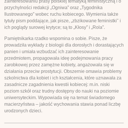
zainteresowaniu prasy polskiej tematyką feministyczną i o
przychylności redakcji „Ogniwa” oraz „Tygodnika
Ilustrowanego” wobec ruchu kobiecego. Wymienia także
tytuły pism poddające, jak pisze, „zbzikowane feministki" i
ich poglądy surowej krytyce; są to „Kłosy” i „Rola”.
Pamiętnikarka rzadko wspomina o sobie. Pisze, że
prowadziła wykłady z biologii dla dorosłych i dorastających
panien i umiała wzbudzać ich zainteresowanie
przedmiotem, propagowała ideę podejmowania pracy
zarobkowej przez zamężne kobiety, angażowała się w
działania przeciw prostytucji. Obszernie omawia problemy
szkolnictwa dla kobiet i ich kształcenia, które uznawała za
zasadnicze zagadnienia kwestii kobiecej: m.in. niski
poziom szkół oraz trudny dostępny do nauki na poziomie
uniwersyteckim. Wypowiada się na temat świadomego
macierzyństwa – jakość wychowania stawia ponad liczbę
urodzonych dzieci.