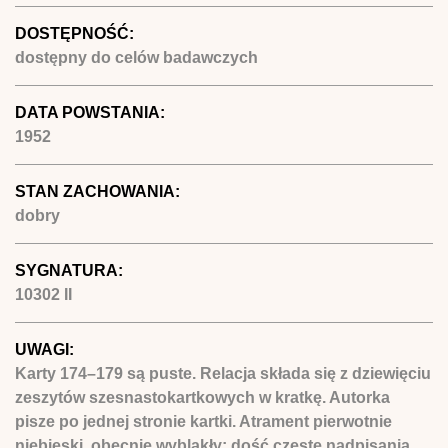
DOSTĘPNOŚĆ:
dostępny do celów badawczych
DATA POWSTANIA:
1952
STAN ZACHOWANIA:
dobry
SYGNATURA:
10302 II
UWAGI:
Karty 174–179 są puste. Relacja składa się z dziewięciu
zeszytów szesnastokartkowych w kratkę. Autorka
pisze po jednej stronie kartki. Atrament pierwotnie
niebieski, obecnie wyblakły; dość częste nadpisania