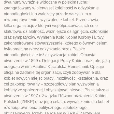
dwa nurty wyraźnie widoczne w polskim ruchu:
zaangażowany w pierwszej kolejności w odzyskanie
niepodległości lub walczący przede wszystkim o
równouprawnienie i wyzwolenie kobiet. Przedstawia
kilka organizacji, z którymi współpracowała, ich cele
statutowe, działalność, ważniejsze osiągnięcia, członkinie
oraz sympatyków. Wymienia Koło Kobiet Korony i Litwy,
zakonspirowane stowarzyszenie, którego głównym celem
była praca na rzecz odzyskania przez Polskę
niepodległości, ale też aktywizacja kobiet. Omawia
utworzenie w 1899 r. Delegacji Pracy Kobiet oraz rolę, jaką
odegrała w nim Paulina Kuczalska-Reinschmit. Opisuje
oficjalne zadanie tej organizacji, czyli zdobywanie dla
kobiet nowych miejsc pracy i możliwości kształcenia, oraz
cel zakonspirowany – szczegółowy plan wyzwolenia
kobiety ze społecznej i obyczajowej niewoli. Pisze także o
utworzeniu w 1907 r. Związku Równouprawnienia Kobiet
Polskich (ZRKP) oraz jego celach: wywalczeniu dla kobiet
równouprawnienia politycznego, społecznego i
obyczajowego. Przybliża rozłam w ZRKP. Zarzewiem