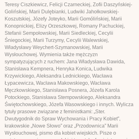
Teresy Ciszkiewicz, Felicji Czarneckiej, Zofii Daszyńskiej-
Golińskiej, Marii Dulębianki, Ludwiki Jahołkowskiej-
Koszutskiej, Józefy Joteyko, Marii Gomólińskiej, Marii
Konopnickiej, Elizy Orzeszkowej, Romany Pachuckiej,
Stefanii Sempołowskiej, Marii Siedleckiej, Cecylii
Śniegockiej, Marii Turzymy, Cecylii Walewskiej,
Władysławy Weychert-Szymanowskiej, Marii
Wysłouchowej. Wymienia także mężczyzn
sympatyzujących z ruchem: Jana Władysława Dawida,
Stanisława Kempnera, Henryka Konica
,
Ludwika
Krzywickiego, Aleksandra Lednickiego, Wacława
Łypacewicza, Wacława Makowskiego, Wacława
Męczkowskiego, Stanisława Posnera, Józefa Karola
Potockiego, Stanisława Stempowskiego, Aleksandra
Świętochowskiego, Józefa Wasowskiego i innych. Wylicza
tytuły prasowe związane z feministkami: „Ster.
Dwutygodnik do Spraw Wychowania i Pracy Kobiet”,
krakowskie „Nowe Słowo” oraz „Przodownica” Marii
Wysłouchowej, pismo dla kobiet wiejskich. Pisze o