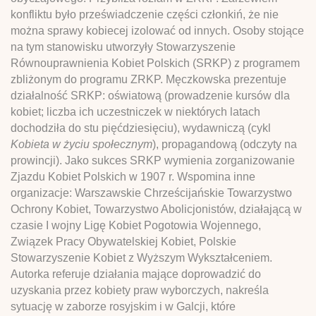
konfliktu było przeświadczenie części członkiń, że nie
można sprawy kobiecej izolować od innych. Osoby stojące
na tym stanowisku utworzyły Stowarzyszenie
Równouprawnienia Kobiet Polskich (SRKP) z programem
zbliżonym do programu ZRKP. Męczkowska prezentuje
działalność SRKP: oświatową (prowadzenie kursów dla
kobiet; liczba ich uczestniczek w niektórych latach
dochodziła do stu pięćdziesięciu), wydawniczą (cykl
Kobieta w życiu społecznym
), propagandową (odczyty na
prowincji). Jako sukces SRKP wymienia zorganizowanie
Zjazdu Kobiet Polskich w 1907 r. Wspomina inne
organizacje: Warszawskie Chrześcijańskie Towarzystwo
Ochrony Kobiet, Towarzystwo Abolicjonistów, działającą w
czasie I wojny Ligę Kobiet Pogotowia Wojennego,
Związek Pracy Obywatelskiej Kobiet, Polskie
Stowarzyszenie Kobiet z Wyższym Wykształceniem.
Autorka referuje działania mające doprowadzić do
uzyskania przez kobiety praw wyborczych, nakreśla
sytuację w zaborze rosyjskim i w Galcji, które