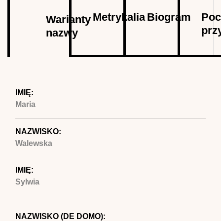
Autor
Metrykalia
Biogram
Poc
Warianty
prz
nazwy
(aktywna
karta)
IMIĘ:
Maria
NAZWISKO:
Walewska
IMIĘ:
Sylwia
NAZWISKO (DE DOMO):