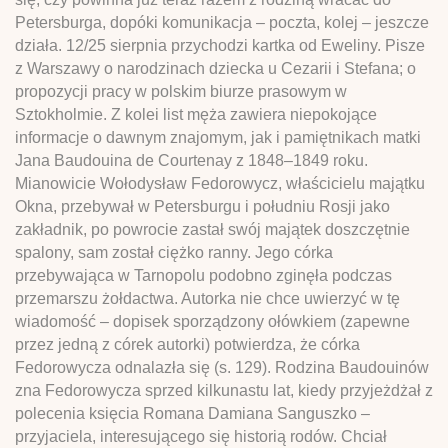
Petersburga, dopóki komunikacja – poczta, kolej – jeszcze
działa. 12/25 sierpnia przychodzi kartka od Eweliny. Pisze
z Warszawy o narodzinach dziecka u Cezarii i Stefana; o
propozycji pracy w polskim biurze prasowym w
Sztokholmie. Z kolei list męża zawiera niepokojące
informacje o dawnym znajomym, jak i pamiętnikach matki
Jana Baudouina de Courtenay z 1848–1849 roku.
Mianowicie Wołodysław Fedorowycz, właścicielu majątku
Okna, przebywał w Petersburgu i południu Rosji jako
zakładnik, po powrocie zastał swój majątek doszczętnie
spalony, sam został ciężko ranny. Jego córka
przebywająca w Tarnopolu podobno zginęła podczas
przemarszu żołdactwa. Autorka nie chce uwierzyć w tę
wiadomość – dopisek sporządzony ołówkiem (zapewne
przez jedną z córek autorki) potwierdza, że córka
Fedorowycza odnalazła się (s. 129). Rodzina Baudouinów
zna Fedorowycza sprzed kilkunastu lat, kiedy przyjeżdżał z
polecenia księcia Romana Damiana Sanguszko –
przyjaciela, interesującego się historią rodów. Chciał