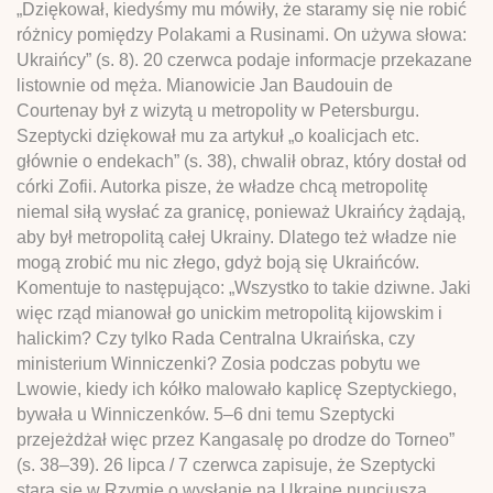
„Dziękował, kiedyśmy mu mówiły, że staramy się nie robić
różnicy pomiędzy Polakami a Rusinami. On używa słowa:
Ukraińcy” (s. 8). 20 czerwca podaje informacje przekazane
listownie od męża. Mianowicie Jan Baudouin de
Courtenay był z wizytą u metropolity w Petersburgu.
Szeptycki dziękował mu za artykuł „o koalicjach etc.
głównie o endekach” (s. 38), chwalił obraz, który dostał od
córki Zofii. Autorka pisze, że władze chcą metropolitę
niemal siłą wysłać za granicę, ponieważ Ukraińcy żądają,
aby był metropolitą całej Ukrainy. Dlatego też władze nie
mogą zrobić mu nic złego, gdyż boją się Ukraińców.
Komentuje to następująco: „Wszystko to takie dziwne. Jaki
więc rząd mianował go unickim metropolitą kijowskim i
halickim? Czy tylko Rada Centralna Ukraińska, czy
ministerium Winniczenki? Zosia podczas pobytu we
Lwowie, kiedy ich kółko malowało kaplicę Szeptyckiego,
bywała u Winniczenków. 5–6 dni temu Szeptycki
przejeżdżał więc przez Kangasalę po drodze do Torneo”
(s. 38–39). 26 lipca / 7 czerwca zapisuje, że Szeptycki
stara się w Rzymie o wysłanie na Ukrainę nuncjusza