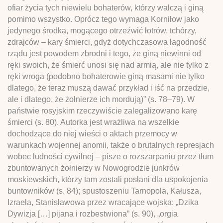
ofiar życia tych niewielu bohaterów, którzy walczą i giną
pomimo wszystko. Oprócz tego wymaga Korniłow jako
jedynego środka, mogącego otrzeźwić łotrów, tchórzy,
zdrajców – kary śmierci, gdyż dotychczasowa łagodność
rządu jest powodem zbrodni i tego, że giną niewinni od
ręki swoich, że śmierć unosi się nad armią, ale nie tylko z
ręki wroga (podobno bohaterowie giną masami nie tylko
dlatego, że teraz muszą dawać przykład i iść na przedzie,
ale i dlatego, że żołnierze ich mordują)” (s. 78–79). W
państwie rosyjskim rzeczywiście zalegalizowano karę
śmierci (s. 80). Autorka jest wrażliwa na wszelkie
dochodzące do niej wieści o aktach przemocy w
warunkach wojennej anomii, także o brutalnych represjach
wobec ludności cywilnej – pisze o rozszarpaniu przez tłum
zbuntowanych żołnierzy w Nowogrodzie junkrów
moskiewskich, którzy tam zostali posłani dla uspokojenia
buntowników (s. 84); spustoszeniu Tarnopola, Kałusza,
Izraela, Stanisławowa przez wracające wojska: „Dzika
Dywizja […] pijana i rozbestwiona” (s. 90), „orgia