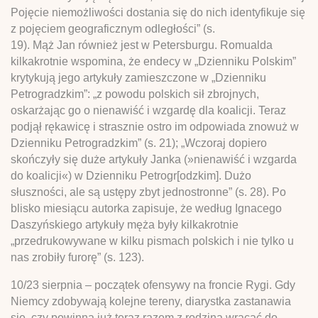
Pojęcie niemożliwości dostania się do nich identyfikuje się
z pojęciem geograficznym odległości” (s.
19). Mąż Jan również jest w Petersburgu. Romualda
kilkakrotnie wspomina, że endecy w „Dzienniku Polskim”
krytykują jego artykuły zamieszczone w „Dzienniku
Petrogradzkim”: „z powodu polskich sił zbrojnych,
oskarżając go o nienawiść i wzgardę dla koalicji. Teraz
podjął rękawicę i strasznie ostro im odpowiada znowuż w
Dzienniku Petrogradzkim” (s. 21); „Wczoraj dopiero
skończyły się duże artykuły Janka (»nienawiść i wzgarda
do koalicji«) w Dzienniku Petrogr[odzkim]. Dużo
słuszności, ale są ustępy zbyt jednostronne” (s. 28). Po
blisko miesiącu autorka zapisuje, że według Ignacego
Daszyńskiego artykuły męża były kilkakrotnie
„przedrukowywane w kilku pismach polskich i nie tylko u
nas zrobiły furorę” (s. 123).
10/23 sierpnia – początek ofensywy na froncie Rygi. Gdy
Niemcy zdobywają kolejne tereny, diarystka zastanawia
się, czy powinna już teraz razem z rodziną wracać do