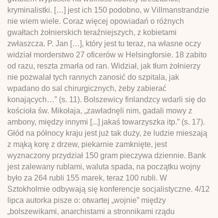
kryminalistki. […] jest ich 150 podobno, w Villmanstrandzie
nie wiem wiele. Coraz więcej opowiadań o różnych
gwałtach żołnierskich teraźniejszych, z kobietami
zwłaszcza. P. Jan […], który jest tu teraz, na własne oczy
widział morderstwo 27 oficerów w Helsingforsie. 18 zabito
od razu, reszta zmarła od ran. Widział, jak tłum żołnierzy
nie pozwalał tych rannych zanosić do szpitala, jak
wpadano do sal chirurgicznych, żeby zabierać
konających…” (s. 11). Bolszewicy finlandzcy wdarli się do
kościoła św. Mikołaja, „zawładnęli nim, gadali mowy z
ambony, między innymi [...] jakaś towarzyszka itp.” (s. 17).
Głód na północy kraju jest już tak duży, że ludzie mieszają
z mąką korę z drzew, piekarnie zamknięte, jest
wyznaczony przydział 150 gram pieczywa dziennie. Bank
jest zalewany rublami, waluta spada, na początku wojny
było za 264 rubli 155 marek, teraz 100 rubli. W
Sztokholmie odbywają się konferencje socjalistyczne. 4/12
lipca autorka pisze o: otwartej „wojnie” między
„bolszewikami, anarchistami a stronnikami rządu