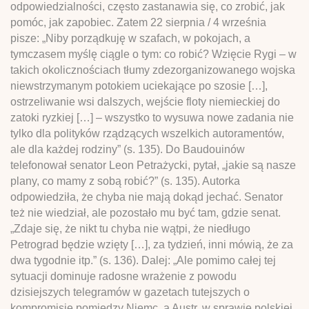
odpowiedzialności, często zastanawia się, co zrobić, jak
pomóc, jak zapobiec. Zatem 22 sierpnia / 4 września
pisze: „Niby porządkuję w szafach, w pokojach, a
tymczasem myślę ciągle o tym: co robić? Wzięcie Rygi – w
takich okolicznościach tłumy zdezorganizowanego wojska
niewstrzymanym potokiem uciekające po szosie […],
ostrzeliwanie wsi dalszych, wejście floty niemieckiej do
zatoki ryzkiej […] – wszystko to wysuwa nowe zadania nie
tylko dla polityków rządzących wszelkich autoramentów,
ale dla każdej rodziny” (s. 135). Do Baudouinów
telefonował senator Leon Petrażycki, pytał, „jakie są nasze
plany, co mamy z sobą robić?” (s. 135). Autorka
odpowiedziła, że chyba nie mają dokąd jechać. Senator
też nie wiedział, ale pozostało mu być tam, gdzie senat.
„Zdaje się, że nikt tu chyba nie wątpi, że niedługo
Petrograd będzie wzięty […], za tydzień, inni mówią, że za
dwa tygodnie itp.” (s. 136). Dalej: „Ale pomimo całej tej
sytuacji dominuje radosne wrażenie z powodu
dzisiejszych telegramów w gazetach tutejszych o
kompromisie pomiędzy Niemc. a Austr. w sprawie polskiej.