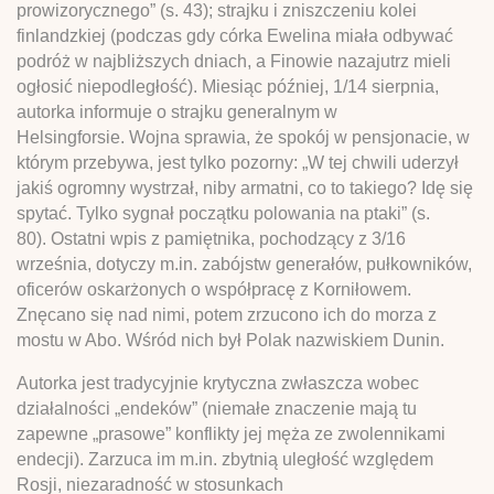
prowizorycznego” (s. 43); strajku i zniszczeniu kolei
finlandzkiej (podczas gdy córka Ewelina miała odbywać
podróż w najbliższych dniach, a Finowie nazajutrz mieli
ogłosić niepodległość). Miesiąc później, 1/14 sierpnia,
autorka informuje o strajku generalnym w
Helsingforsie. Wojna sprawia, że spokój w pensjonacie, w
którym przebywa, jest tylko pozorny: „W tej chwili uderzył
jakiś ogromny wystrzał, niby armatni, co to takiego? Idę się
spytać. Tylko sygnał początku polowania na ptaki” (s.
80). Ostatni wpis z pamiętnika, pochodzący z 3/16
września, dotyczy m.in. zabójstw generałów, pułkowników,
oficerów oskarżonych o współpracę z Korniłowem.
Znęcano się nad nimi, potem zrzucono ich do morza z
mostu w Abo. Wśród nich był Polak nazwiskiem Dunin.
Autorka jest tradycyjnie krytyczna zwłaszcza wobec
działalności „endeków” (niemałe znaczenie mają tu
zapewne „prasowe” konflikty jej męża ze zwolennikami
endecji). Zarzuca im m.in. zbytnią uległość względem
Rosji, niezaradność w stosunkach