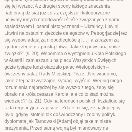
się jej wyrzec. A z drugiej strony takiego znaczenia
nabierają dzisiaj już coraz częstsze i kategoryczne
uchwały innych narodowości ściśle związanych z nami
sąsiedztwem i losami historycznemi – Ukraińcy, Litwini.
Litwini na ostatnim zjeździe delegatów w Petrogr[adzie] też
się wypowiadają za niepodległością […], a zarazem za
zjednoczeniem z pruską Litwą. Jakie to powstaną nowe
związki?” (s. 20). Wspomina o wystąpieniu Koła Polskiego
w Austrii i zamieszaniu na placu Wszystkich Świętych,
gdzie tysiące ludzi otaczało pałac Wielopolskich –
ówczesny pałac Rady Miejskiej. Pisze: „Nie wiadomo,
jakie z tej nadzwyczajnej sytuacji wyjście. Według mego
rozumienia najprędzej by się wyszło z tego, żeby się
obrało na króla cesarza Karola, ale co to stąd można
wiedzieć?” (s. 21). Gdy na terenach polskich kształtuje się
rada regencyjna, zapisuje: „Zdaje mi się, że najlepiej by
było, gdyby istotnie tak doświadczony i zdolny polityk i
dyplomata jak Tarnowski [Adam] objął tekę ministra
prezydenta. Przed samą wojną był mianowany na