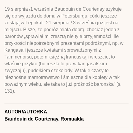
19 sierpnia /1 września Baudouin de Courtenay szykuje
się do wyjazdu do domu w Petersburgu, córki jeszcze
zostają w Lepokati. 21 sierpnia / 3 września już jest na
miejscu. Pisze, że podróż miała dobrą, chociaż jeden z
baronów „sprawiał mi zresztą nie tyle przyjemności, ile
przykrości niepotrzebnymi prezentami podróżnymi, np. w
Kangasali jeszcze kwiatami sprowadzonymi z
Tammerforsu, potem księżną francuską i wreszcie, to
właśnie przykro (bo reszta to już w kangasalskim
zwyczaju), pudełkiem czekolady. W takie czasy to
nieznośne marnotrawstwo i śmieszne dla kobiety w tak
poważnym wieku, ale taka to już próżność barońska” (s.
131).
AUTOR/AUTORKA:
Baudouin de Courtenay, Romualda