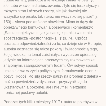
trudne tematy, jednocześnie wyznaje istnienie pewnych
sfer tabu w swoim diariuszowaniu: „Tyle się teraz słyszy z
różnych stron i różnych rzeczy, ale jak dawniej nie
wszystko się pisało, tak i teraz nie wszystko się pisze” (s.
150) – słowa podkreślone ołówkiem. Mimo to dąży do
obiektywnego formułowania obserwacji i komentarzy:
„Sądząc objektywnie, jak ja sądzę z punktu widzenia
spostrzegacza »postronnego« […]” (s. 74). Oprócz
poczucia odpowiedzialności za to, co dzieje się w Europie,
autorka odznacza się także pokorą i świadomością tego,
że jej wiedza na temat zaistniałych wydarzeń opiera się
jedynie na informacjach prasowych czy rozmowach ze
znajomymi, zaangażowanymi ludźmi. Ów jedyny sposób
uczestnictwa w życiu politycznym, formułowanie ocen z
pozycji kogoś, kto siłą rzeczy patrzy na problem z daleka –
można powiedzieć: z dystansu – przyczynił się do
ukształtowania pokornej, ale i nieufnej, nierzadko
ironicznej postawy autorki.
Podczas tych kilku miesięcy 1917 r. autorka przebywa w