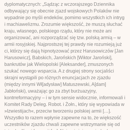
dyplomatycznych: „Sądząc z wczorajszego Dziennika
odbywający się obecnie zjazd wojskowych Polaków nie
wypadnie po myśli endeków, pomimo wszystkich ich intryg
i machiawelizmu. Zrozumie większość, że muszą słuchać
kraju, własnego, polskiego rządu, który nie może ani
organizować, ani rozporządzać się tzw. polską armią – w
armii rosyjskiej. Najprostszej tej prawdy nie rozumieją już
ci, którzy się dają hipnotyzować przez Harusowiczów [Jan
Harusowicz], Babskich, Jarońskich [Wiktor Jaroński],
bankrutów jak Wielopolski [Aleksander], zmuszonych
szukać nowego wsparcia. A z drugiej strony socjaliści
skrajni wystąpili po różnych enuncjacjach ze zjazdu
(między innymi Wł[adysław] Matuszewski, A[dam]
Jabłoński), uważając go za zbyt burżuazyjny,
kontrreformacyjny – i w tym sensie widocznie, informowali i
Komitet Rady Deleg. Robot. i Żołn., który się wypowiada w
»Izwiestijach«, przeciw tworzeniu polskiej armii […].
Wszystko to razem wpłynie zapewne na to, że większość
uczestników zjazdu chwali zapewne wstrzymanie się od