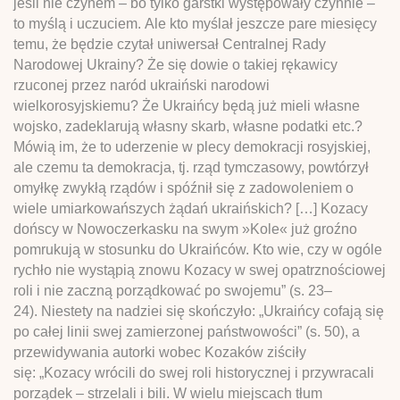
jeśli nie czynem – bo tylko garstki występowały czynnie –
to myślą i uczuciem. Ale kto myślał jeszcze pare miesięcy
temu, że będzie czytał uniwersał Centralnej Rady
Narodowej Ukrainy? Że się dowie o takiej rękawicy
rzuconej przez naród ukraiński narodowi
wielkorosyjskiemu? Że Ukraińcy będą już mieli własne
wojsko, zadeklarują własny skarb, własne podatki etc.?
Mówią im, że to uderzenie w plecy demokracji rosyjskiej,
ale czemu ta demokracja, tj. rząd tymczasowy, powtórzył
omyłkę zwykłą rządów i spóźnił się z zadowoleniem o
wiele umiarkowańszych żądań ukraińskich? […] Kozacy
dońscy w Nowoczerkasku na swym »Kole« już groźno
pomrukują w stosunku do Ukraińców. Kto wie, czy w ogóle
rychło nie wystąpią znowu Kozacy w swej opatrznościowej
roli i nie zaczną porządkować po swojemu” (s. 23–
24). Niestety na nadziei się skończyło: „Ukraińcy cofają się
po całej linii swej zamierzonej państwowości” (s. 50), a
przewidywania autorki wobec Kozaków ziściły
się: „Kozacy wrócili do swej roli historycznej i przywracali
porządek – strzelali i bili. W wielu miejscach tłum