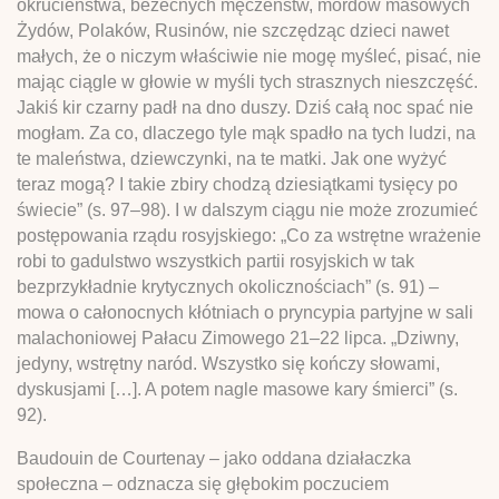
okrucieństwa, bezecnych męczeństw, mordów masowych
Żydów, Polaków, Rusinów, nie szczędząc dzieci nawet
małych, że o niczym właściwie nie mogę myśleć, pisać, nie
mając ciągle w głowie w myśli tych strasznych nieszczęść.
Jakiś kir czarny padł na dno duszy. Dziś całą noc spać nie
mogłam. Za co, dlaczego tyle mąk spadło na tych ludzi, na
te maleństwa, dziewczynki, na te matki. Jak one wyżyć
teraz mogą? I takie zbiry chodzą dziesiątkami tysięcy po
świecie” (s. 97–98). I w dalszym ciągu nie może zrozumieć
postępowania rządu rosyjskiego: „Co za wstrętne wrażenie
robi to gadulstwo wszystkich partii rosyjskich w tak
bezprzykładnie krytycznych okolicznościach” (s. 91) –
mowa o całonocnych kłótniach o pryncypia partyjne w sali
malachoniowej Pałacu Zimowego 21–22 lipca. „Dziwny,
jedyny, wstrętny naród. Wszystko się kończy słowami,
dyskusjami […]. A potem nagle masowe kary śmierci” (s.
92).
Baudouin de Courtenay – jako oddana działaczka
społeczna – odznacza się głębokim poczuciem