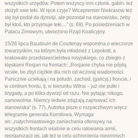
wszystkich urzędów. Potem wszyscy inni członk. gabin. też
złożyli swe teki. W ręce czyje? Wicepremier Niekrasow też
się był podał do dymisji, ale pozostał na stanowisku, żeby
był ktoś, kto przyjmuje teki…” (s. 89). Po posiedzeniach w
Pałacu Zimowym, utworzono Rząd Koalicyjny.
15/28 lipca Baudouin de Courtenay wspomina o wieczorze
towarzyskim, na którym była młodzież z Lepokoti, a
brakowało przedstawicielstwa rosyjskiego, co zbiegło z
klęskami Rosjan na frontach: „Rosjanie chyba nie pójdą
wcale, bo zbyt ciężkie dla nich od wczoraj wiadomości.
Panicznie uciekają i na połudn. zachod. (galicyj.) froncie, i
w centrum frontu, tj. w kierunku Wilna – już nie pułki i
brygady, a po kilka dywizji od razu. Nie pytając nikogo,
samowolnie. Niemcy ledwie zdążają zajmować ich
stanowiska” (s. 77). Autorka pisze o rozpaczliwym wręcz
telegramie generała Korniłowa. Wymaga
on: „natychmiastowego zaniechania ofensywy na
wszystkich frontach właśnie w celu ratowania armii,
reorganizacji jej, jak też w celu uchronienia niewinnych