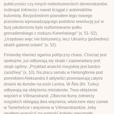
publiczności czy innych niebolszewickich demonstrantów
rozbrajał żołnierzy i nawet ściągał z automobilów
kulomioty. Bezpośrednim powodem tego nowego
przesilenia wprowadzającego podobno rewolucję już w
fazę jakobinizmu było rozformowanie pułku
grenadierskiego z rozkazu Kiereńskiego” (s. 51–52).
„Urzędowo więc nie bolszewicy, lecz Ukraińcy (pośrednio)
obalili gabinet ostatni” (s. 52).
Finlandię również ogarnia polityczny chaos. Chociaż jest
spokojnie, już odbywają się strajki i zapowiadany jest
strajk ogólny: „Przykład anarchii rosyjskiej jest bardzo
zaraźliwy” (s. 10). Na placu senatu w Helsingforsie pod
pomnikiem Aleksandra II aktywiści przemawiają całymi
dniami do tłumów na wzór Lenina. W Åbo (fiń. Turku)
odbywają się oblężenia ministerstw. Trwa oblężenie
więzień w Villmanstrand: „Obecnie tłumy żołnierzy
rosyjskich oblegają dwa więzienia, właściwie stary zamek
w Tameheście i więzienie w Villmanstrandzie, żeby
gwałtem wypuścić na wolność kobiety aresztantki,