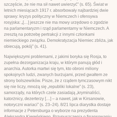
szczęście, że nie ma sił nawet uwierzyć” (s. 65). Świat w
letnich miesiącach 1917 r. absorbowały najbardziej dwie
sprawy: kryzys polityczny w Niemczech i ofensywa
rosyjska: „[…] jeszcze nie ma mowy urzędowo o zgodzie
na parlamentaryzm i rząd parlamentarny w Niemczech. A
zresztą na potrzebę pertrakcji z innymi członkami
niemieckiego związku. Demokratyzacja Niemiec zbliża, jak
obiecują, pokój” (s. 41).
Największymi problemami, z jakimi boryka się Rosja, to
zupełna dezorganizacja kraju, w którym panują głód i
anarchia. Autorka martwi się tym, kto obroni miliony
spokojnych ludzi, zwanych burżujami, przed gwałtem ze
strony bolszewików. Pisze, że z rządem tymczasowym nikt
się nie liczy, mnożą się „republiki lokalne” (s. 23),
samorządy, na których czele zasiadają „kryminaliści,
katorżnicy, dezerterzy […] – a nawet, jak w Kirsanowie,
notoryczni wariaci” (s. 23–24). 8/21 lipca diarystka dostaje
informacje z Petersburga o wyborze na prezydenta
Aleksandra Kiereńskiego. Przypuszczenia o finansowaniu