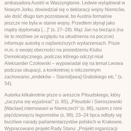
ambasadora Austrii w Waszyngtonie. Ledwie wylądował w
Nowym Jorku, dowiedział się o deklaracji wojny Niemców,
ale dość długo tam pozostawał, bo Austria formalnie
jeszcze nie była w stanie wojny. Przedtem słynął jako
mądry dyplomata […]” (s. 27–28). Mąż Jan na bieżąco (na
ile to możliwe ze względu na utrudnienia na poczcie)
informuje autorkę o najświeższych wydarzeniach. Pisze
m.in. o swojej obecności na posiedzeniu Klubu
Demokratycznego, podczas którego odczyt miał
Aleksander Czołowski – wypowiadał się na temat Lwowa
podczas okupacji, a konkretniej o nikczemnym
zachowaniu „endeków – Stanisł[awa] Grabskiego etc.” (s.
54).
Autorka kilkakrotnie pisze o areszcie Piłsudskiego, który
„zaczyna się wyjaśniać” (s. 85), „Piłsudski i Sieroszewski
[Wacław] internowani w Niemczech” (s. 86), razem z nimi
pięćdziesięciu legionistów (s. 99). 23–24 lipca odbyły się
burzliwe narady parlamentarzystów polskich w Krakowie.
Wypracowano projekt Rady Stanu: „Projekt organizacji