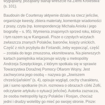
wyglądany, pożądany stanął wreszcie na Ziemi Królestwa”
(s. 101).
Baudouin de Courtenay aktywnie działa na rzecz jeńców,
organizuje kwesty, zbiera materiały, komentuje wiadomości
z prasy, czyta (np. korespondencję Michała Anioła i jego
biografię – s. 95). Wymienia znajomych sprzed roku, którzy
i tym razem są w Kangasali. Pisze o częstych wizytach
zwłaszcza znanych Polaków, baronów, księży unickich.
Część z nich przybyła do Finlandii, żeby wypocząć, część
– została do tego zmuszona, eksmitowana. Na pierwszych
kartach pamiętnika relacjonuje wizytę u metropolity
Andrzeja Szeptyckiego, z którym spotkała się w sprawie
Towarzystwa Doraźnej Pomocy Ofiarom Wojny. Jest
zachwycona jego osobą – nazywa go „Jowiszem
chrześcijańskim” (s. 4), opisuje wygląd, cechy charakteru,
jak i samo spotkanie (m.in. rozmowa o obrazach córki Zofii,
odczytanie artykułu o sytuacji jeńców). Autorka zaznacza,
że osoba metropolity łączy Polaków i Rosjan, chociaż
jedni i drudzy woleliby go mieć po swojej stronie. Pisze: