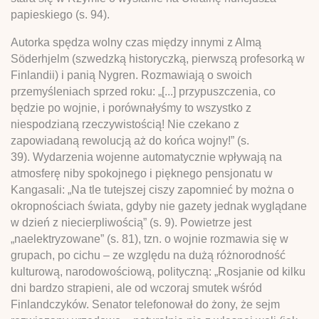
papieskiego (s. 94).
Autorka spędza wolny czas między innymi z Almą
Söderhjelm (szwedzką historyczką, pierwszą profesorką w
Finlandii) i panią Nygren. Rozmawiają o swoich
przemyśleniach sprzed roku: „[...] przypuszczenia, co
będzie po wojnie, i porównałyśmy to wszystko z
niespodzianą rzeczywistością! Nie czekano z
zapowiadaną rewolucją aż do końca wojny!” (s.
39). Wydarzenia wojenne automatycznie wpływają na
atmosferę niby spokojnego i pięknego pensjonatu w
Kangasali: „Na tle tutejszej ciszy zapomnieć by można o
okropnościach świata, gdyby nie gazety jednak wyglądane
w dzień z niecierpliwością” (s. 9). Powietrze jest
„naelektryzowane” (s. 81), tzn. o wojnie rozmawia się w
grupach, po cichu – ze względu na dużą różnorodność
kulturową, narodowościową, polityczną: „Rosjanie od kilku
dni bardzo strapieni, ale od wczoraj smutek wśród
Finlandczyków. Senator telefonował do żony, że sejm