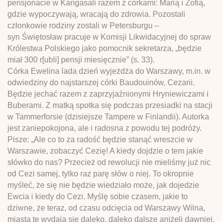
pensjonacie w Kangasali razem z córkami: Marią i Zofią,
gdzie wypoczywają, wracają do zdrowia. Pozostali
członkowie rodziny zostali w Petersburgu –
syn Świętosław pracuje w Komisji Likwidacyjnej do spraw
Królestwa Polskiego jako pomocnik sekretarza, „będzie
miał 300 r[ubli] pensji miesięcznie” (s. 33).
Córka Ewelina lada dzień wyjeżdża do Warszawy, m.in. w
odwiedziny do najstarszej córki Baudouinów, Cezarii.
Będzie jechać razem z zaprzyjaźnionymi Hryniewiczami i
Buberami. Z matką spotka się podczas przesiadki na stacji
w Tammerforsie (dzisiejsze Tampere w Finlandii). Autorka
jest zaniepokojona, ale i radosna z powodu tej podróży.
Pisze: „Ale co to za radość będzie stanąć wreszcie w
Warszawie, zobaczyć Cezię! A kiedy dojdzie o tem jakie
słówko do nas? Przecież od rewolucji nie mieliśmy już nic
od Cezi samej, tylko raz parę słów o niej. To okropnie
myśleć, że się nie będzie wiedziało może, jak dojedzie
Ewcia i kiedy do Cezi. Myślę sobie czasem, jakie to
dziwne, że teraz, od czasu odcięcia od Warszawy Wilna,
miasta te wydają się daleko, daleko dalsze aniżeli dawniej.