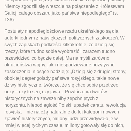
Niemcy zgodzili się wreszcie na połączenie z Królestwem
Galicji całego obszaru jako państwa niepodległego” (s.
136).
Postulaty niepodległościowe rządu ukraińskiego są dla
autorki jednym z największych politycznych zaskoczeń. W
swych zapiskach podkreśla kilkakrotnie, że dzieją się
rzeczy, które trudno sobie wyobrazić i zarazem trudno
przewidzieć, co będzie dalej. Ma na myśli zarówno
okrucieństwa wojny, jak i niespodziewane pozytywne
zaskoczenia, niosące nadzieję: „Dzieją się z drugiej strony,
obok tej degrengolady państwa rosyjskiego, takie nowe
dziwy historyczne, twórcze, że się chce sobie przetrzeć
oczy – czy to sen, czy jawa…Powtórzenia tworów
historycznych na zawsze niby zepchniętych z
horyzontu. Niepodległość Polski, upadek caratu, rewolucja
rosyjska – nie należą naturalnie do tej kategorii nowych
zjawień historycznych, miliony ludzi przewidywało je w
mniej więcej rychłym czasie, miliony gotowały się do nich,