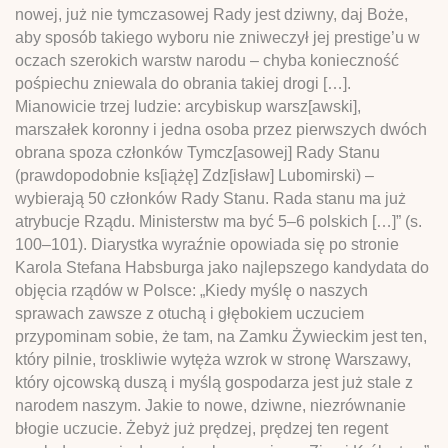
nowej, już nie tymczasowej Rady jest dziwny, daj Boże,
aby sposób takiego wyboru nie zniweczył jej prestige’u w
oczach szerokich warstw narodu – chyba konieczność
pośpiechu zniewala do obrania takiej drogi […].
Mianowicie trzej ludzie: arcybiskup warsz[awski],
marszałek koronny i jedna osoba przez pierwszych dwóch
obrana spoza członków Tymcz[asowej] Rady Stanu
(prawdopodobnie ks[iążę] Zdz[isław] Lubomirski) –
wybierają 50 członków Rady Stanu. Rada stanu ma już
atrybucje Rządu. Ministerstw ma być 5–6 polskich […]” (s.
100–101). Diarystka wyraźnie opowiada się po stronie
Karola Stefana Habsburga jako najlepszego kandydata do
objęcia rządów w Polsce: „Kiedy myślę o naszych
sprawach zawsze z otuchą i głębokiem uczuciem
przypominam sobie, że tam, na Zamku Żywieckim jest ten,
który pilnie, troskliwie wytęża wzrok w stronę Warszawy,
który ojcowską duszą i myślą gospodarza jest już stale z
narodem naszym. Jakie to nowe, dziwne, niezrównanie
błogie uczucie. Żebyż już prędzej, prędzej ten regent