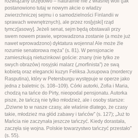
rozwiązany urzędowo – naturalnie nie z własnej woli (jak
postanowiono tutaj w nowym akcie o władzy
zwierzchniczej sejmu i o samodzielności Finlandii w
sprawach wewnętrznych), ale przez ros[yjski] rząd
tymcz[asowy]. Jeżeli senat, sejm będą obstawali przy
swem nowem prawie, wprowadzona zostanie (a może już
nawet wprowadzono) dyktatura wojenna! Ale może źle
rozumie senatorowa męża” (s. 81). W pensjonacie
zamieszkują nietuzinkowi goście: znany (nie tylko ze
swych obrazów) rosyjski malarz („morfinista”) ze swą
kobietą oraz elegancki kuzyn Feliksa Jusupowa (mordercy
Rasputina), który w Petersburgu występuje w operze jako
jedna z baletnic (s. 108–109). Córki autorki, Zofia i Maria,
chodzą na tańce do Pirty, nieopodal pensjonatu. Autorka
pisze, że tańczą nie tylko młodzież, ale i osoby starsze:
„Dziwne to w nasze czasy, ale właśnie dlatego, że czasy
takie, młodzież ma głód zabawy i tańców” (s. 127); „Już to
Mańcia nie zaczynała jeszcze tańczyć. Kiedy dorastała,
zaczęła się wojna. Polskie towarzystwo tańczyć przestało”
(s. 55).