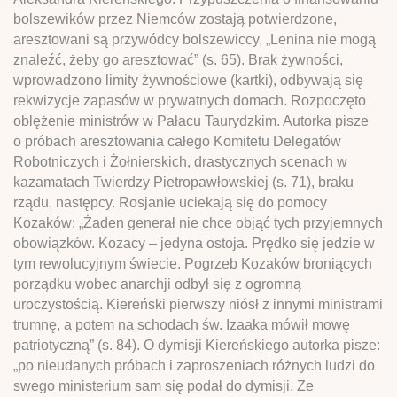
bolszewików przez Niemców zostają potwierdzone,
aresztowani są przywódcy bolszewiccy, „Lenina nie mogą
znaleźć, żeby go aresztować” (s. 65). Brak żywności,
wprowadzono limity żywnościowe (kartki), odbywają się
rekwizycje zapasów w prywatnych domach. Rozpoczęto
oblężenie ministrów w Pałacu Taurydzkim. Autorka pisze
o próbach aresztowania całego Komitetu Delegatów
Robotniczych i Żołnierskich, drastycznych scenach w
kazamatach Twierdzy Pietropawłowskiej (s. 71), braku
rządu, następcy. Rosjanie uciekają się do pomocy
Kozaków: „Żaden generał nie chce objąć tych przyjemnych
obowiązków. Kozacy – jedyna ostoja. Prędko się jedzie w
tym rewolucyjnym świecie. Pogrzeb Kozaków broniących
porządku wobec anarchji odbył się z ogromną
uroczystością. Kiereński pierwszy niósł z innymi ministrami
trumnę, a potem na schodach św. Izaaka mówił mowę
patriotyczną” (s. 84). O dymisji Kiereńskiego autorka pisze:
„po nieudanych próbach i zaproszeniach różnych ludzi do
swego ministerium sam się podał do dymisji. Ze