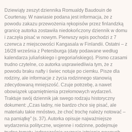
Dziewiąty zeszyt dziennika Romualdy Baudouin de
Courtenay. W nawiasie podana jest informacja, że z
powodu zakazu przewożenia rękopisów przez finlandzką
granicę autorka zostawiła niedokończony dziennik w domu
i zaczęła pisać w nowym. Pierwszy wpis pochodzi z 7
czerwca z miejscowości Kangasala w Finlandii. Ostatni – z
16/28 września z Petersburga (daty podawane według
kalendarza juliańskiego i gregoriańskiego). Pismo czasami
trudno czytelne, co autorka usprawiedliwia tym, że z
powodu braku nafty i świec notuje po ciemku. Pisze dla
rodziny, ale informacje z życia rodzinnego stanowią
zdecydowaną mniejszość. Czuje potrzebę, a nawet
obowiązek upamiętnienia przełomowych wydarzeń.
Traktuje swój dziennik jak swego rodzaju historyczny
dokument: „Czas ładny, nie bardzo chce się pisać, ale
materiału takie mnóstwo, że choć trochę należy notować –
na pamiątkę” (s. 37). Autorka opisuje najważniejsze
wydarzenia polityczne, wojenne i rodzinne, podejmuje