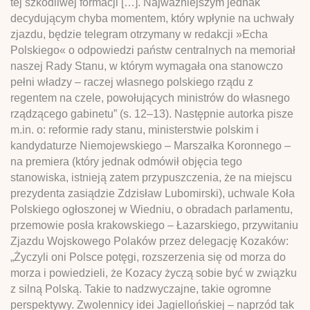
tej szkodliwej formacji […]. Najważniejszym jednak
decydującym chyba momentem, który wpłynie na uchwały
zjazdu, będzie telegram otrzymany w redakcji »Echa
Polskiego« o odpowiedzi państw centralnych na memoriał
naszej Rady Stanu, w którym wymagała ona stanowczo
pełni władzy – raczej własnego polskiego rządu z
regentem na czele, powołujących ministrów do własnego
rządzącego gabinetu” (s. 12–13). Następnie autorka pisze
m.in. o: reformie rady stanu, ministerstwie polskim i
kandydaturze Niemojewskiego – Marszałka Koronnego –
na premiera (który jednak odmówił objęcia tego
stanowiska, istnieją zatem przypuszczenia, że na miejscu
prezydenta zasiądzie Zdzisław Lubomirski), uchwale Koła
Polskiego ogłoszonej w Wiedniu, o obradach parlamentu,
przemowie posła krakowskiego – Łazarskiego, przywitaniu
Zjazdu Wojskowego Polaków przez delegację Kozaków:
„Życzyli oni Polsce potęgi, rozszerzenia się od morza do
morza i powiedzieli, że Kozacy życzą sobie być w związku
z silną Polską. Takie to nadzwyczajne, takie ogromne
perspektywy. Zwolennicy idei Jagiellońskiej – naprzód tak