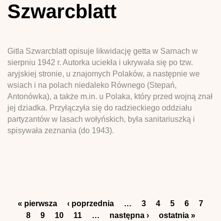
Szwarcblatt
Gitla Szwarcblatt opisuje likwidację getta w Sarnach w
sierpniu 1942 r. Autorka uciekła i ukrywała się po tzw.
aryjskiej stronie, u znajomych Polaków, a następnie we
wsiach i na polach niedaleko Równego (Stepań,
Antonówka), a także m.in. u Polaka, który przed wojną znał
jej dziadka. Przyłączyła się do radzieckiego oddziału
partyzantów w lasach wołyńskich, była sanitariuszką i
spisywała zeznania (do 1943).
Strony
« pierwsza
‹ poprzednia
…
3
4
5
6
7
8
9
10
11
…
następna ›
ostatnia »