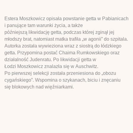
Estera Moszkowicz opisała powstanie getta w Pabianicach
i panujące tam warunki życia, a także
późniejszą likwidację getta, podczas której zginął jej
młodszy brat, natomiast matka trafiła „w agonii” do szpitala.
Autorka została wywieziona wraz z siostrą do łódzkiego
getta. Przypomina postać Chaima Rumkowskiego oraz
działalność Judenratu. Po likwidacji getta w
Łodzi Moszkowicz znalazła się w Auschwitz.
Po pierwszej selekcji została przeniesiona do „obozu
cygańskiego”. Wspomina o szykanach, biciu i znęcaniu
się blokowych nad więźniarkami.