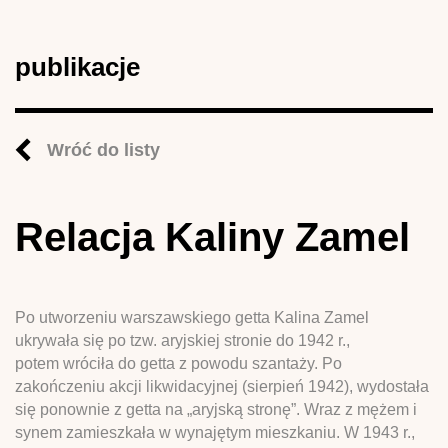
publikacje
Wróć do listy
Relacja Kaliny Zamel
Po utworzeniu warszawskiego getta Kalina Zamel
ukrywała się po tzw. aryjskiej stronie do 1942 r.,
potem wróciła do getta z powodu szantaży. Po
zakończeniu akcji likwidacyjnej (sierpień 1942), wydostała
się ponownie z getta na „aryjską stronę”. Wraz z mężem i
synem zamieszkała w wynajętym mieszkaniu. W 1943 r.,