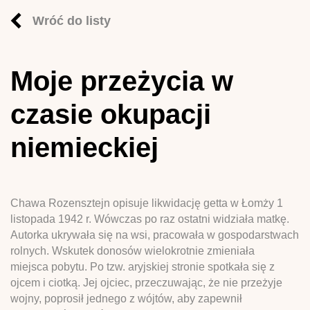
Wróć do listy
Moje przeżycia w
czasie okupacji
niemieckiej
Chawa Rozensztejn opisuje likwidację getta w Łomży 1
listopada 1942 r. Wówczas po raz ostatni widziała matkę.
Autorka ukrywała się na wsi, pracowała w gospodarstwach
rolnych. Wskutek donosów wielokrotnie zmieniała
miejsca pobytu. Po tzw. aryjskiej stronie spotkała się z
ojcem i ciotką. Jej ojciec, przeczuwając, że nie przeżyje
wojny, poprosił jednego z wójtów, aby zapewnił