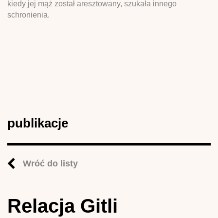
kiedy jej mąż został aresztowany, szukała innego
schronienia.
publikacje
Wróć do listy
Relacja Gitli