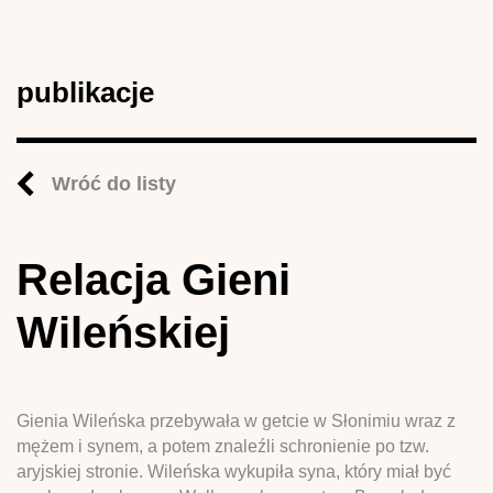
publikacje
Wróć do listy
Relacja Gieni
Wileńskiej
Gienia Wileńska przebywała w getcie w Słonimiu wraz z
mężem i synem, a potem znaleźli schronienie po tzw.
aryjskiej stronie. Wileńska wykupiła syna, który miał być