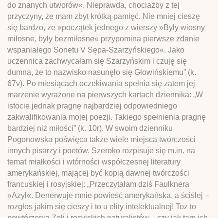
do znanych utworów«. Nieprawda, chociażby z tej
przyczyny, że mam zbyt krótką pamięć. Nie mniej cieszę
się bardzo, że »początek jednego z wierszy »Były wiosny
miłosne, były bezmiłosne« przypomina pierwsze zdanie
wspaniałego Sonetu V Sępa-Szarzyńskiego«. Jako
uczennica zachwycałam się Szarzyńskim i czuję się
dumna, że to nazwisko nasunęło się Głowińskiemu” (k.
67v). Po miesiącach oczekiwania spełnia się zatem jej
marzenie wyrażone na pierwszych kartach dziennika: „W
istocie jednak pragnę najbardziej odpowiedniego
zakwalifikowania mojej poezji. Takiego spełnienia pragnę
bardziej niż miłości” (k. 10r). W swoim dzienniku
Pogonowska poświęca także wiele miejsca twórczości
innych pisarzy i poetów. Szeroko rozpisuje się m.in. na
temat miałkości i wtórności współczesnej literatury
amerykańskiej, mającej być kopią dawnej twórczości
francuskiej i rosyjskiej: „Przeczytałam dziś Faulknera
»Azyl«. Denerwuje mnie powieść amerykańska, a ściślej –
rozgłos jakim się cieszy i to u elity intelektualnej! Toż to
powtórzenia Zoli i rosyjskich naturalistów – czy jak tam ich