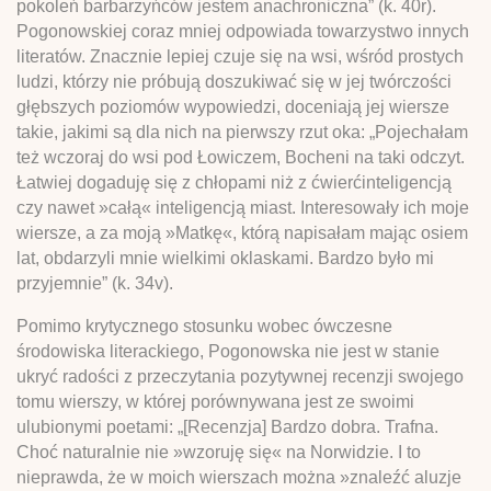
pokoleń barbarzyńców jestem anachroniczna” (k. 40r).
Pogonowskiej coraz mniej odpowiada towarzystwo innych
literatów. Znacznie lepiej czuje się na wsi, wśród prostych
ludzi, którzy nie próbują doszukiwać się w jej twórczości
głębszych poziomów wypowiedzi, doceniają jej wiersze
takie, jakimi są dla nich na pierwszy rzut oka: „Pojechałam
też wczoraj do wsi pod Łowiczem, Bocheni na taki odczyt.
Łatwiej dogaduję się z chłopami niż z ćwierćinteligencją
czy nawet »całą« inteligencją miast. Interesowały ich moje
wiersze, a za moją »Matkę«, którą napisałam mając osiem
lat, obdarzyli mnie wielkimi oklaskami. Bardzo było mi
przyjemnie” (k. 34v).
Pomimo krytycznego stosunku wobec ówczesne
środowiska literackiego, Pogonowska nie jest w stanie
ukryć radości z przeczytania pozytywnej recenzji swojego
tomu wierszy, w której porównywana jest ze swoimi
ulubionymi poetami: „[Recenzja] Bardzo dobra. Trafna.
Choć naturalnie nie »wzoruję się« na Norwidzie. I to
nieprawda, że w moich wierszach można »znaleźć aluzje