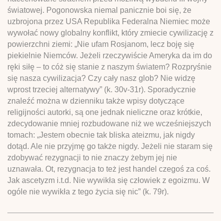
światowej. Pogonowska niemal panicznie boi się, że
uzbrojona przez USA Republika Federalna Niemiec może
wywołać nowy globalny konflikt, który zmiecie cywilizację z
powierzchni ziemi: „Nie ufam Rosjanom, lecz boję się
piekielnie Niemców. Jeżeli rzeczywiście Ameryka da im do
ręki siłę – to cóż się stanie z naszym światem? Rozpryśnie
się nasza cywilizacja? Czy cały nasz glob? Nie widzę
wprost trzeciej alternatywy” (k. 30v-31r). Sporadycznie
znaleźć można w dzienniku także wpisy dotyczące
religijności autorki, są one jednak nieliczne oraz krótkie,
zdecydowanie mniej rozbudowane niż we wcześniejszych
tomach: „Jestem obecnie tak bliska ateizmu, jak nigdy
dotąd. Ale nie przyjmę go także nigdy. Jeżeli nie staram się
zdobywać rezygnacji to nie znaczy żebym jej nie
uznawała. Ot, rezygnacja to też jest handel czegoś za coś.
Jak ascetyzm i.t.d. Nie wywikła się człowiek z egoizmu. W
ogóle nie wywikła z tego życia się nic” (k. 79r).