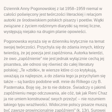
Dziennik Anny Pogonowskiej z lat 1958–1959 niemal w
całości poświęcony jest twórczości literackiej i relacjom
autorki ze środowiskiem polskich pisarzy i poetów. Wątki
związane z życiem rodzinnym diarystki są mniej liczne,
występują niejako na drugim planie opowieści.
Pogonowska wyraża się w dzienniku krytycznie na temat
swojej twórczości. Przychyla się do zdania innych, którzy
twierdzą, że jej poezja jest zapóźniona. Autorka twierdzi,
że owo „zapóźnienie” nie jest jednak wyłącznie cechą jej
pisarstwa, ale odnosi się również do całej literatury
polskiej: „Te »zbitki«, te wiersze które ci co krytykują,
uważają za najlepsze, a do zdania tego ja przychylam się
także – są bardzo podobne wdł. mnie do Rilkego czy B.
Pasternaka. Boję się, że to nie dobrze. Świadczy o jakimś
zapóźnieniu mego odczuwania, ale cóż, tak jak Reni Chaz
ja nie umiem konstruować swych przeżyć – nie rozumiem
takiego typu wrażliwości. Widocznie polscy pisarze muszą
być zawsze prowincjonalnie zapóźnieni” (k. 13r). Surowej