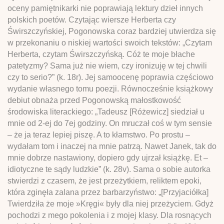
oceny pamiętnikarki nie poprawiają lektury dzieł innych
polskich poetów. Czytając wiersze Herberta czy
Świrszczyńskiej, Pogonowska coraz bardziej utwierdza się
w przekonaniu o niskiej wartości swoich tekstów: „Czytam
Herberta, czytam Świrszczyńską. Cóż te moje błache
patetyzmy? Sama już nie wiem, czy ironizuję w tej chwili
czy to serio?” (k. 18r). Jej samoocenę poprawia częściowo
wydanie własnego tomu poezji. Równocześnie książkowy
debiut obnaża przed Pogonowską małostkowość
środowiska literackiego: „Tadeusz [Różewicz] siedział u
mnie od 2-ej do 7ej godziny. On mruczał coś w tym sensie
– że ja teraz lepiej piszę. A to kłamstwo. Po prostu –
wydałam tom i inaczej na mnie patrzą. Nawet Janek, tak do
mnie dobrze nastawiony, dopiero gdy ujrzał książkę. Et –
idiotyczne te sądy ludzkie” (k. 28v). Sama o sobie autorka
stwierdzi z czasem, że jest przeżytkiem, reliktem epoki,
która zginęła zalana przez barbarzyństwo: „[Przyjaciółka]
Twierdziła że moje »Kręgi« były dla niej przeżyciem. Gdyż
pochodzi z mego pokolenia i z mojej klasy. Dla rosnących