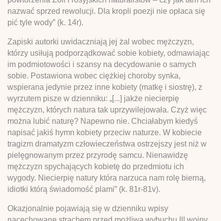
nazwać sprzed rewolucji. Dla kropli poezji nie opłaca się
pić tyle wody” (k. 14r).
Zapiski autorki uwidaczniają jej żal wobec mężczyzn,
którzy usiłują podporządkować sobie kobiety, odmawiając
im podmiotowości i szansy na decydowanie o samych
sobie. Postawiona wobec ciężkiej choroby synka,
wspierana jedynie przez inne kobiety (matkę i siostrę), z
wyrzutem pisze w dzienniku: „[...] jakże niecierpię
mężczyzn, których natura tak uprzywilejowała. Czyż więc
można lubić naturę? Napewno nie. Chciałabym kiedyś
napisać jakiś hymn kobiety przeciw naturze. W kobiecie
tragizm dramatyzm człowieczeństwa ostrzejszy jest niż w
pielęgnowanym przez przyrodę samcu. Nienawidzę
mężczyzn spychających kobietę do przedmiotu ich
wygody. Niecierpię natury która narzuca nam rolę bierną,
idiotki którą świadomość plami” (k. 81r-81v).
Okazjonalnie pojawiają się w dzienniku wpisy
nacechowane strachem przed możliwą wybuchu III wojny