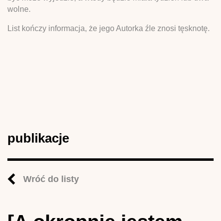
wolne.
List kończy informacja, że jego Autorka źle znosi tęsknotę.
publikacje
Wróć do listy