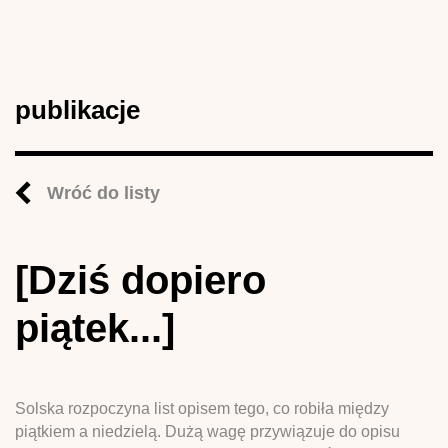
publikacje
Wróć do listy
[Dziś dopiero
piątek...]
Solska rozpoczyna list opisem tego, co robiła między
piątkiem a niedzielą. Dużą wagę przywiązuje do opisu