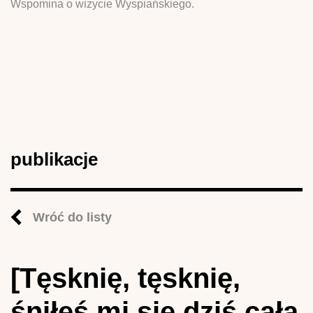
Wspomina o wizycie Wyspiańskiego.
publikacje
Wróć do listy
[Tęsknię, tęsknię,
śniłeś mi się dziś całą