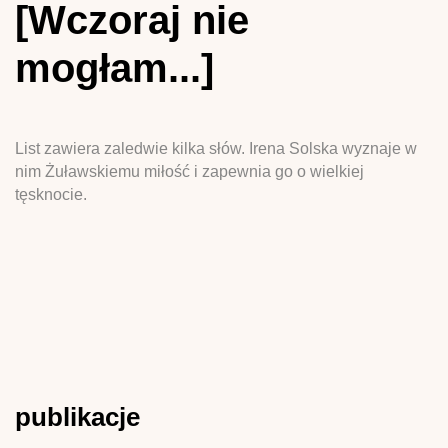
[Wczoraj nie
mogłam...]
List zawiera zaledwie kilka słów. Irena Solska wyznaje w
nim Żuławskiemu miłość i zapewnia go o wielkiej
tęsknocie.
publikacje