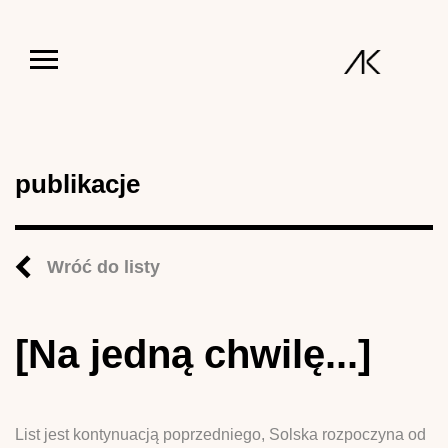
Jump to navigation
publikacje
Wróć do listy
[Na jedną chwilę...]
List jest kontynuacją poprzedniego, Solska rozpoczyna od