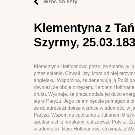
Wróć do listy
Klementyna z Tań
Szyrmy, 25.03.18
Klementyna Hoffmanowa pisze, że zmartwiły ją d
przeziębienie. Chwali listy, które od niej otrz
angielsku. Wspomina, że denerwują ją Polki pos
również, że oboje z mężem, Karolem Hoffmanem,
druku. Wyznaje, że praca dodała jej dużo ener
się w Paryżu. Jego celem będzie pomaganie bie
że do adresatki dotrze wkrótce wiadomość, w j
Paryżu. Wspomina spotkanie z Julianem Ursyn
spotkaniach z rodakami jest zawsze Polska. Żału
wiadomości, które Hoffmanowa otrzymała z Wa