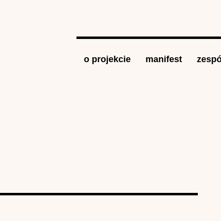
Jump to navigation
o projekcie
manifest
zespó