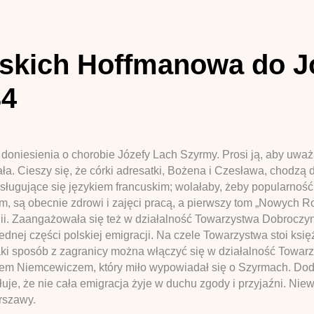
skich Hoffmanowa do J
34
oniesienia o chorobie Józefy Lach Szyrmy. Prosi ją, aby uważał
ymała. Cieszy się, że córki adresatki, Bożena i Czesława, chodz
ługujące się językiem francuskim; wolałaby, żeby popularność z
 są obecnie zdrowi i zajęci pracą, a pierwszy tom „Nowych Rozr
gii. Zaangażowała się też w działalność Towarzystwa Dobroczyn
dnej części polskiej emigracji. Na czele Towarzystwa stoi ksi
aki sposób z zagranicy można włączyć się w działalność Towarz
em Niemcewiczem, który miło wypowiadał się o Szyrmach. Do
je, że nie cała emigracja żyje w duchu zgody i przyjaźni. Niew
rszawy.