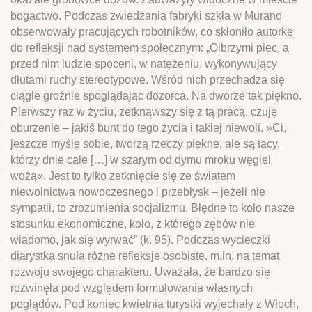
bogactwo. Podczas zwiedzania fabryki szkła w Murano
obserwowały pracujących robotników, co skłoniło autorkę
do refleksji nad systemem społecznym: „Olbrzymi piec, a
przed nim ludzie spoceni, w natężeniu, wykonywujący
dłutami ruchy stereotypowe. Wśród nich przechadza się
ciągle groźnie spoglądając dozorca. Na dworze tak piękno.
Pierwszy raz w życiu, zetknąwszy się z tą pracą, czuję
oburzenie – jakiś bunt do tego życia i takiej niewoli. »Ci,
jeszcze myślę sobie, tworzą rzeczy piękne, ale są tacy,
którzy dnie całe […] w szarym od dymu mroku węgiel
wożą«. Jest to tylko zetknięcie się ze światem
niewolnictwa nowoczesnego i przebłysk – jeżeli nie
sympatii, to zrozumienia socjalizmu. Błędne to koło nasze
stosunku ekonomiczne, koło, z którego zębów nie
wiadomo, jak się wyrwać” (k. 95). Podczas wycieczki
diarystka snuła różne refleksje osobiste, m.in. na temat
rozwoju swojego charakteru. Uważała, że bardzo się
rozwinęła pod względem formułowania własnych
poglądów. Pod koniec kwietnia turystki wyjechały z Włoch,