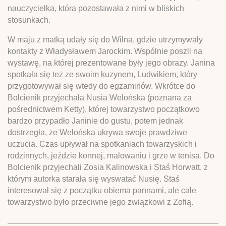
nauczycielka, która pozostawała z nimi w bliskich
stosunkach.
W maju z matką udały się do Wilna, gdzie utrzymywały
kontakty z Władysławem Jarockim. Wspólnie poszli na
wystawę, na której prezentowane były jego obrazy. Janina
spotkała się też ze swoim kuzynem, Ludwikiem, który
przygotowywał się wtedy do egzaminów. Wkrótce do
Bolcienik przyjechała Nusia Welońska (poznana za
pośrednictwem Ketty), której towarzystwo początkowo
bardzo przypadło Janinie do gustu, potem jednak
dostrzegła, że Welońska ukrywa swoje prawdziwe
uczucia. Czas upływał na spotkaniach towarzyskich i
rodzinnych, jeździe konnej, malowaniu i grze w tenisa. Do
Bolcienik przyjechali Zosia Kalinowska i Staś Horwatt, z
którym autorka starała się wyswatać Nusię. Staś
interesował się z początku obiema pannami, ale całe
towarzystwo było przeciwne jego związkowi z Zofią.