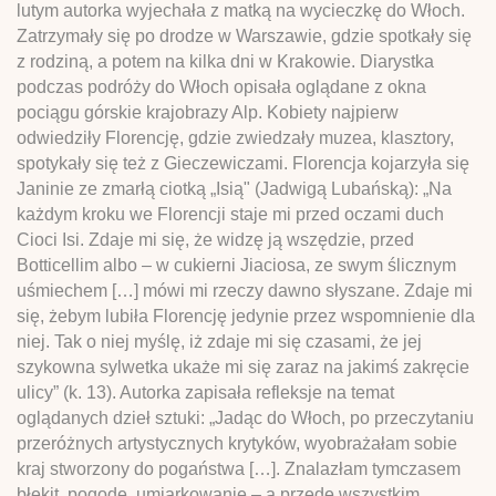
lutym autorka wyjechała z matką na wycieczkę do Włoch.
Zatrzymały się po drodze w Warszawie, gdzie spotkały się
z rodziną, a potem na kilka dni w Krakowie. Diarystka
podczas podróży do Włoch opisała oglądane z okna
pociągu górskie krajobrazy Alp. Kobiety najpierw
odwiedziły Florencję, gdzie zwiedzały muzea, klasztory,
spotykały się też z Gieczewiczami. Florencja kojarzyła się
Janinie ze zmarłą ciotką „Isią" (Jadwigą Lubańską): „Na
każdym kroku we Florencji staje mi przed oczami duch
Cioci Isi. Zdaje mi się, że widzę ją wszędzie, przed
Botticellim albo – w cukierni Jiaciosa, ze swym ślicznym
uśmiechem […] mówi mi rzeczy dawno słyszane. Zdaje mi
się, żebym lubiła Florencję jedynie przez wspomnienie dla
niej. Tak o niej myślę, iż zdaje mi się czasami, że jej
szykowna sylwetka ukaże mi się zaraz na jakimś zakręcie
ulicy” (k. 13). Autorka zapisała refleksje na temat
oglądanych dzieł sztuki: „Jadąc do Włoch, po przeczytaniu
przeróżnych artystycznych krytyków, wyobrażałam sobie
kraj stworzony do pogaństwa […]. Znalazłam tymczasem
błękit, pogodę, umiarkowanie – a przede wszystkim