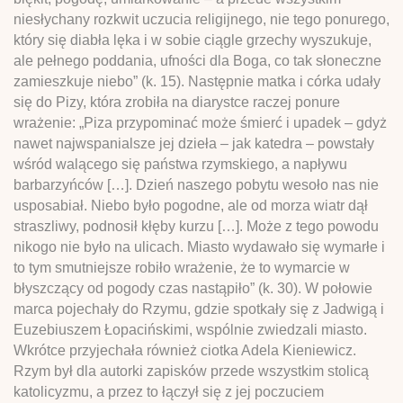
niesłychany rozkwit uczucia religijnego, nie tego ponurego,
który się diabła lęka i w sobie ciągle grzechy wyszukuje,
ale pełnego poddania, ufności dla Boga, co tak słoneczne
zamieszkuje niebo” (k. 15). Następnie matka i córka udały
się do Pizy, która zrobiła na diarystce raczej ponure
wrażenie: „Piza przypominać może śmierć i upadek – gdyż
nawet najwspanialsze jej dzieła – jak katedra – powstały
wśród walącego się państwa rzymskiego, a napływu
barbarzyńców […]. Dzień naszego pobytu wesoło nas nie
usposabiał. Niebo było pogodne, ale od morza wiatr dął
straszliwy, podnosił kłęby kurzu […]. Może z tego powodu
nikogo nie było na ulicach. Miasto wydawało się wymarłe i
to tym smutniejsze robiło wrażenie, że to wymarcie w
błyszczący od pogody czas nastąpiło” (k. 30). W połowie
marca pojechały do Rzymu, gdzie spotkały się z Jadwigą i
Euzebiuszem Łopacińskimi, wspólnie zwiedzali miasto.
Wkrótce przyjechała również ciotka Adela Kieniewicz.
Rzym był dla autorki zapisków przede wszystkim stolicą
katolicyzmu, a przez to łączył się z jej poczuciem