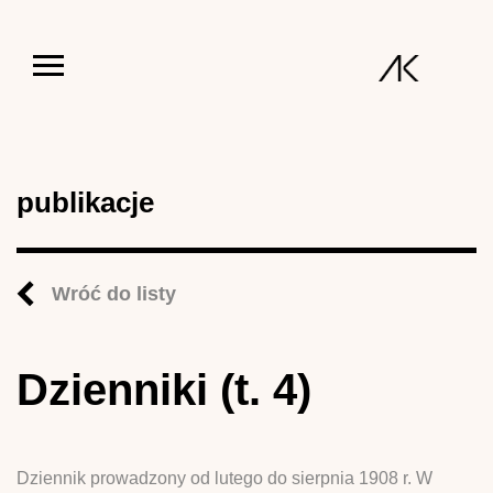
Jump to navigation
publikacje
Wróć do listy
Dzienniki (t. 4)
Dziennik prowadzony od lutego do sierpnia 1908 r. W