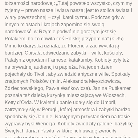
tożsamości narodowej: „Tutaj powstało wszystko, czym my
żyjemy – prawo nasze i wiara nasza; jest to stolica świata i
wiary powszechnej – czyli katolicyzmu. Podczas gdy w
innych miastach i krajach zapomina się swoją
narodowość, w Rzymie podwójnie gorącym jest się
Polakiem, bo co chwila coś Polskę przypomina” (k. 35).
Mimo to diarystka uznała, że Florencja zachwyciła ją
bardziej. Opisała odwiedzane zabytki – wille, kościoły,
Palatyn z ogrodami Farnese, katakumby. Kobiety były też
na prywatnej audiencji u papieża. Na jeden dzień
pojechały do Tivoli, aby zwiedzić antyczne wille. Spotkały
znajomych Polaków (m.in. Aleksandra Meysztowicza,
Zdziechowskiego, Pawła Wańkowicza). Janina Puttkamer
poznała też daleką kuzynkę mieszkającą we Włoszech,
Ketty d’Orda. W kwietniu panie udały się do Umbrii,
zatrzymały się w Perugii, której atmosfera i zabytki bardzo
spodobały się Janinie. Następnym przystankiem na trasie
wyprawy była Wenecja. Kobiety zwiedziły galerie, bazylikę
Świętych Jana i Pawła, w której ich uwagę zwróciły
okazałe grobowce dożów. Zauważyły widoczne w mieście