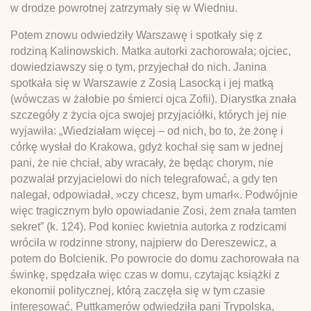
w drodze powrotnej zatrzymały się w Wiedniu.
Potem znowu odwiedziły Warszawę i spotkały się z
rodziną Kalinowskich. Matka autorki zachorowała; ojciec,
dowiedziawszy się o tym, przyjechał do nich. Janina
spotkała się w Warszawie z Zosią Lasocką i jej matką
(wówczas w żałobie po śmierci ojca Zofii). Diarystka znała
szczegóły z życia ojca swojej przyjaciółki, których jej nie
wyjawiła: „Wiedziałam więcej – od nich, bo to, że żonę i
córkę wysłał do Krakowa, gdyż kochał się sam w jednej
pani, że nie chciał, aby wracały, że będąc chorym, nie
pozwalał przyjacielowi do nich telegrafować, a gdy ten
nalegał, odpowiadał, »czy chcesz, bym umarł«. Podwójnie
więc tragicznym było opowiadanie Zosi, żem znała tamten
sekret” (k. 124). Pod koniec kwietnia autorka z rodzicami
wróciła w rodzinne strony, najpierw do Dereszewicz, a
potem do Bolcienik. Po powrocie do domu zachorowała na
świnkę, spędzała więc czas w domu, czytając książki z
ekonomii politycznej, którą zaczęła się w tym czasie
interesować. Puttkamerów odwiedziła pani Trypolska,