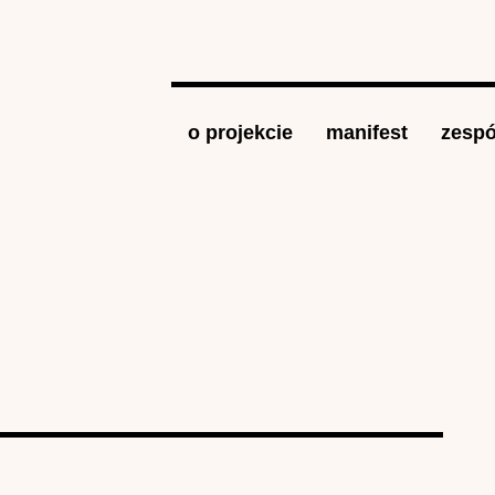
Jump to navigation
o projekcie
manifest
zespó