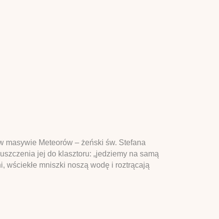
 w masywie Meteorów – żeński św. Stefana
szczenia jej do klasztoru: „jedziemy na samą
i, wściekłe mniszki noszą wodę i roztrącają