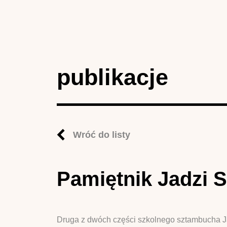
publikacje
Wróć do listy
Pamiętnik Jadzi Sz
Druga z dwóch części szkolnego sztambucha Jadz