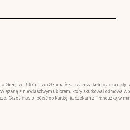
y do Grecji w 1967 r. Ewa Szumańska zwiedza kolejny monastyr
związaną z niewłaściwym ubiorem, który skutkował odmową wpu
sze, Grześ musiał pójść po kurtkę, ja czekam z Francuzką w min