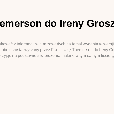
hemerson do Ireny Grosz
oskować z informacji w nim zawartych na temat wydania w wersj
bnie został wysłany przez Franciszkę Themerson do Ireny Gro
zyjąć na podstawie stwierdzenia malarki w tym samym liście: „