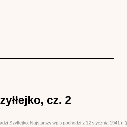
yłłejko, cz. 2
i Szyłłejko. Najstarszy wpis pochodzi z 12 stycznia 1941 r. (