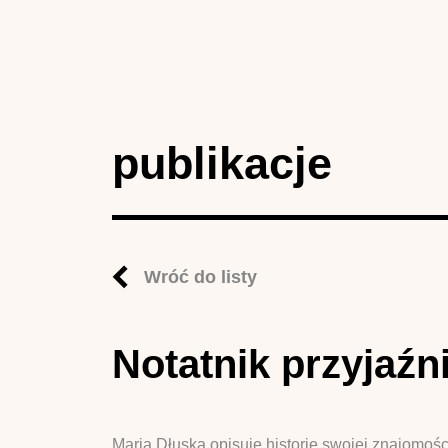
publikacje
Wróć do listy
Notatnik przyjaźn
Maria Dłuska opisuje historię swojej znajomośc