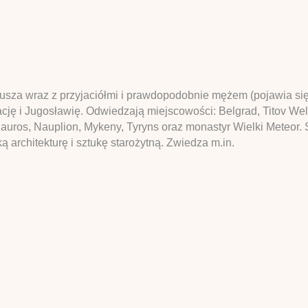
rusza wraz z przyjaciółmi i prawdopodobnie mężem (pojawia się
 i Jugosławię. Odwiedzają miejscowości: Belgrad, Titov Weles
dauros, Nauplion, Mykeny, Tyryns oraz monastyr Wielki Meteor. 
 architekturę i sztukę starożytną. Zwiedza m.in.