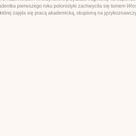
udentka pierwszego roku polonistyki zachwyciła się tomem
Wios
 której zajęła się pracą akademicką, skupioną na językoznawcz