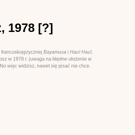
, 1978 [?]
i francuskojęzycznej
Bayamusa
i
Hau! Hau!,
sz w 1978 r. (uwaga na błędne ułożenie w
No więc widzisz, nawet się pisać nie chce.