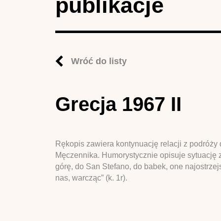
publikacje
Wróć do listy
Grecja 1967 II
Rękopis zawiera kontynuację relacji z podróż
Męczennika. Humorystycznie opisuje sytuację 
górę, do San Stefano, do babek, one najostrzej
nas, warcząc” (k. 1r).