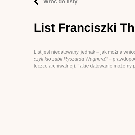
Wróć do listy
List Franciszki T
List jest niedatowany, jednak – jak można wni
czyli kto zabił Ryszarda Wagnera? –
prawdopodo
teczce archiwalnej). Takie datowanie możemy pr