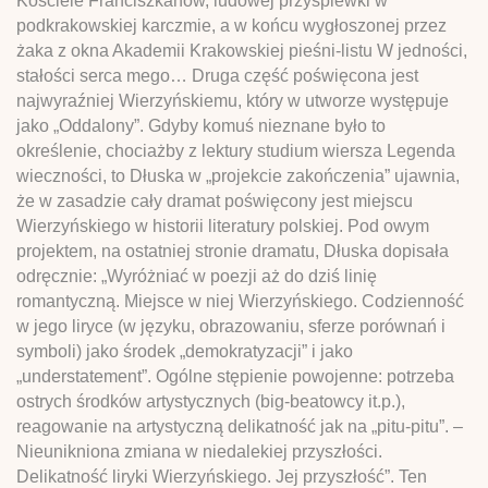
Kościele Franciszkanów, ludowej przyśpiewki w
podkrakowskiej karczmie, a w końcu wygłoszonej przez
żaka z okna Akademii Krakowskiej pieśni-listu W jedności,
stałości serca mego… Druga część poświęcona jest
najwyraźniej Wierzyńskiemu, który w utworze występuje
jako „Oddalony”. Gdyby komuś nieznane było to
określenie, chociażby z lektury studium wiersza Legenda
wieczności, to Dłuska w „projekcie zakończenia” ujawnia,
że w zasadzie cały dramat poświęcony jest miejscu
Wierzyńskiego w historii literatury polskiej. Pod owym
projektem, na ostatniej stronie dramatu, Dłuska dopisała
odręcznie: „Wyróżniać w poezji aż do dziś linię
romantyczną. Miejsce w niej Wierzyńskiego. Codzienność
w jego liryce (w języku, obrazowaniu, sferze porównań i
symboli) jako środek „demokratyzacji” i jako
„understatement”. Ogólne stępienie powojenne: potrzeba
ostrych środków artystycznych (big-beatowcy it.p.),
reagowanie na artystyczną delikatność jak na „pitu-pitu”. –
Nieunikniona zmiana w niedalekiej przyszłości.
Delikatność liryki Wierzyńskiego. Jej przyszłość”. Ten