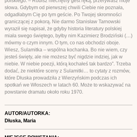
polskiego. – Robisz niechętny gest ręką, przerywasz moje
słowa. Gdybym od pierwszej chwili Ciebie nie poznała,
odgadłabym Cię po tym geście. Po Twojej skromności
graniczącej z pokorą. Nie darmo Stanisław Tarnowski
wyraził się napisał, że gdyby historia literatury polskiej
miała swego świętego, byłby nim Kazimierz Brodziński (…)
mówmy o czym innym. O tym, co nas obchodzi oboje.
Wiesz, Sulamitka – wspólna kochanka. Bo nie wiem, czy
jesteś święty, ale nie możesz być nigdzie indziej, jak w
niebie. W niebie poezji, którą kochałeś tak bardzo”. Trzeba
dodać, że niektóre sceny z Sulamitki… to cytaty z rozmów,
które Dłuska prowadziła z Wierzyńskim podczas ich
spotkań we Włoszech w latach 60. Może to wskazywać na
powstanie dramatu około roku 1970.
AUTOR/AUTORKA:
Dłuska, Maria