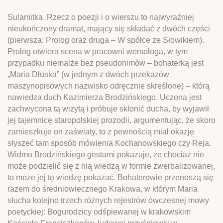
Sulamitka. Rzecz o poezji i o wierszu to najwyraźniej
nieukończony dramat, mający się składać z dwóch części
(pierwsza: Prolog oraz druga – W spółce ze Słowikiem).
Prolog otwiera scena w pracowni wersologa, w tym
przypadku niemalże bez pseudonimów – bohaterką jest
„Maria Dłuska” (w jednym z dwóch przekazów
maszynopisowych nazwisko odręcznie skreślone) – którą
nawiedza duch Kazimierza Brodzińskiego. Uczona jest
zachwycona tą wizytą i próbuje skłonić ducha, by wyjawił
jej tajemnicę staropolskiej prozodii, argumentując, że skoro
zamieszkuje on zaświaty, to z pewnością miał okazję
słyszeć tam sposób mówienia Kochanowskiego czy Reja.
Widmo Brodzińskiego gestami pokazuje, że chociaż nie
może podzielić się z nią wiedzą w formie zwerbalizowanej,
to może jej tę wiedzę pokazać. Bohaterowie przenoszą się
razem do średniowiecznego Krakowa, w którym Maria
słucha kolejno trzech różnych rejestrów ówczesnej mowy
poetyckiej: Bogurodzicy odśpiewanej w krakowskim