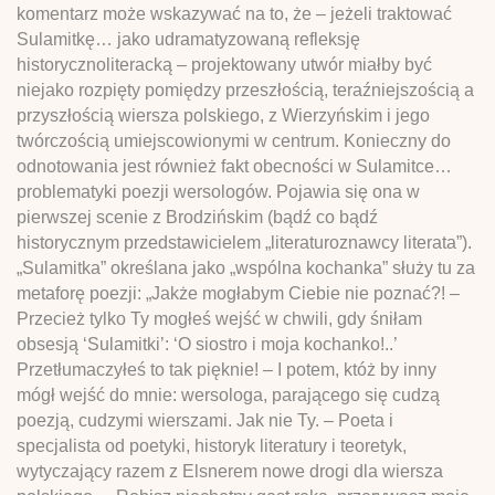
komentarz może wskazywać na to, że – jeżeli traktować
Sulamitkę… jako udramatyzowaną refleksję
historycznoliteracką – projektowany utwór miałby być
niejako rozpięty pomiędzy przeszłością, teraźniejszością a
przyszłością wiersza polskiego, z Wierzyńskim i jego
twórczością umiejscowionymi w centrum. Konieczny do
odnotowania jest również fakt obecności w Sulamitce…
problematyki poezji wersologów. Pojawia się ona w
pierwszej scenie z Brodzińskim (bądź co bądź
historycznym przedstawicielem „literaturoznawcy literata”).
„Sulamitka” określana jako „wspólna kochanka” służy tu za
metaforę poezji: „Jakże mogłabym Ciebie nie poznać?! –
Przecież tylko Ty mogłeś wejść w chwili, gdy śniłam
obsesją ‘Sulamitki’: ‘O siostro i moja kochanko!..’
Przetłumaczyłeś to tak pięknie! – I potem, któż by inny
mógł wejść do mnie: wersologa, parającego się cudzą
poezją, cudzymi wierszami. Jak nie Ty. – Poeta i
specjalista od poetyki, historyk literatury i teoretyk,
wytyczający razem z Elsnerem nowe drogi dla wiersza