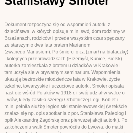
Stanisławy Smoter
Dokument rozpoczyna się od wspomnień autorki z
dzieciństwa, w których opisuje m.in. swój dom rodzinny w
Brzeżanach, rodziców i przede wszystkim czas spędzany
ze starszym o dwa lata bratem Marianem
(zwanego Manusiem). Po śmierci ojca (zmarł na białaczkę)
i kolejnych przeprowadzkach (Przemyśl, Kunice, Bielsk)
autorka zamieszkała z bratem u dziadków w Krakowie i
tam uczyła się w prywatnym seminarium. Wspomnienia
ukazują beztroskie młodzieńcze lata w Krakowie, życie
szkolne, towarzyskie i uczuciowe autorki. Smoter opisała
nastroje wśród Polaków w 1918 r. i swój udział w walce o
Lwów, kiedy zasiliła szeregi Ochotniczej Legii Kobiet i
m.in. pełniła służbę legionistki stanisławowskiej (w tekście
znalazł się np. opis spotkania z por. Stanisławą Paleolog i
ppłk Aleksandrą Zagórską oraz pierwszej akcji autorki). Po
zakończeniu walk Smoter powróciła do Lwowa, do matki i