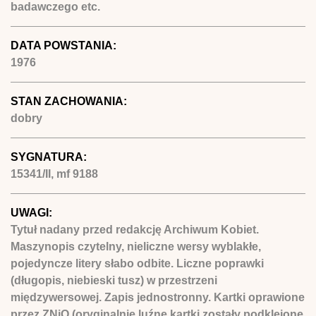
badawczego etc.
DATA POWSTANIA:
1976
STAN ZACHOWANIA:
dobry
SYGNATURA:
15341/II, mf 9188
UWAGI:
Tytuł nadany przed redakcję Archiwum Kobiet.
Maszynopis czytelny, nieliczne wersy wyblakłe,
pojedyncze litery słabo odbite. Liczne poprawki
(długopis, niebieski tusz) w przestrzeni
międzywersowej. Zapis jednostronny. Kartki oprawione
przez ZNiO (oryginalnie luźne kartki zostały podklejone