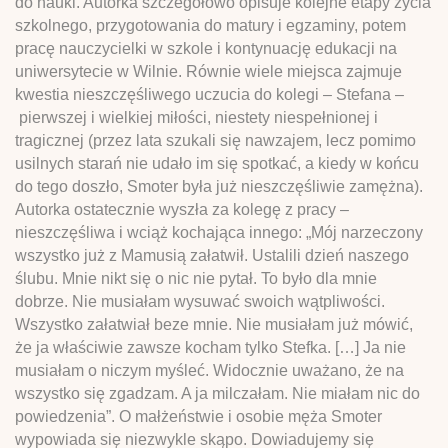
do nauki. Autorka szczegółowo opisuje kolejne etapy życia
szkolnego, przygotowania do matury i egzaminy, potem
pracę nauczycielki w szkole i kontynuację edukacji na
uniwersytecie w Wilnie. Równie wiele miejsca zajmuje
kwestia nieszczęśliwego uczucia do kolegi – Stefana –
pierwszej i wielkiej miłości, niestety niespełnionej i
tragicznej (przez lata szukali się nawzajem, lecz pomimo
usilnych starań nie udało im się spotkać, a kiedy w końcu
do tego doszło, Smoter była już nieszczęśliwie zamężna).
Autorka ostatecznie wyszła za kolegę z pracy –
nieszczęśliwa i wciąż kochająca innego: „Mój narzeczony
wszystko już z Mamusią załatwił. Ustalili dzień naszego
ślubu. Mnie nikt się o nic nie pytał. To było dla mnie
dobrze. Nie musiałam wysuwać swoich wątpliwości.
Wszystko załatwiał beze mnie. Nie musiałam już mówić,
że ja właściwie zawsze kocham tylko Stefka. […] Ja nie
musiałam o niczym myśleć. Widocznie uważano, że na
wszystko się zgadzam. A ja milczałam. Nie miałam nic do
powiedzenia”. O małżeństwie i osobie męża Smoter
wypowiada się niezwykle skąpo. Dowiadujemy się