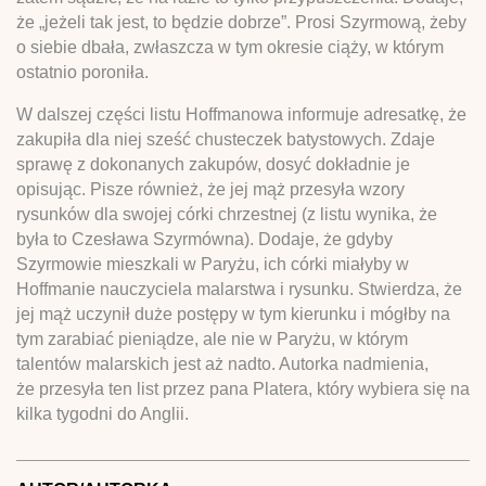
że „jeżeli tak jest, to będzie dobrze”. Prosi Szyrmową, żeby
o siebie dbała, zwłaszcza w tym okresie ciąży, w którym
ostatnio poroniła.
W dalszej części listu Hoffmanowa informuje adresatkę, że
zakupiła dla niej sześć chusteczek batystowych. Zdaje
sprawę z dokonanych zakupów, dosyć dokładnie je
opisując. Pisze również, że jej mąż przesyła wzory
rysunków dla swojej córki chrzestnej (z listu wynika, że
była to Czesława Szyrmówna). Dodaje, że gdyby
Szyrmowie mieszkali w Paryżu, ich córki miałyby w
Hoffmanie nauczyciela malarstwa i rysunku. Stwierdza, że
jej mąż uczynił duże postępy w tym kierunku i mógłby na
tym zarabiać pieniądze, ale nie w Paryżu, w którym
talentów malarskich jest aż nadto. Autorka nadmienia,
że przesyła ten list przez pana Platera, który wybiera się na
kilka tygodni do Anglii.