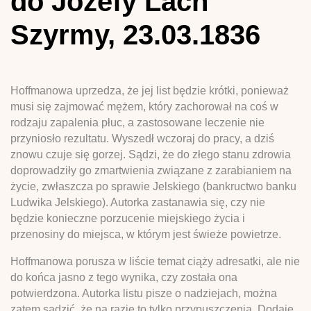
do Józefy Lach
Szyrmy, 23.03.1836
Hoffmanowa uprzedza, że jej list będzie krótki, ponieważ
musi się zajmować mężem, który zachorował na coś w
rodzaju zapalenia płuc, a zastosowane leczenie nie
przyniosło rezultatu. Wyszedł wczoraj do pracy, a dziś
znowu czuje się gorzej. Sądzi, że do złego stanu zdrowia
doprowadziły go zmartwienia związane z zarabianiem na
życie, zwłaszcza po sprawie Jelskiego (bankructwo banku
Ludwika Jelskiego). Autorka zastanawia się, czy nie
będzie konieczne porzucenie miejskiego życia i
przenosiny do miejsca, w którym jest świeże powietrze.
Hoffmanowa porusza w liście temat ciąży adresatki, ale nie
do końca jasno z tego wynika, czy została ona
potwierdzona. Autorka listu pisze o nadziejach, można
zatem sądzić, że na razie to tylko przypuszczenia. Dodaje,