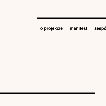
Jump to navigation
o projekcie
manifest
zespó