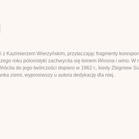
i
ci z Kazimierzem Wierzyńskim, przytaczając fragmenty korespon
wszego roku polonistyki zachwyciła się tomem
Wiosna i wino
. W 
róciła do jego twórczości dopiero w 1962 r., kiedy Zbigniew Si
nka ziemi
, wyprosiwszy u autora dedykację dla niej.