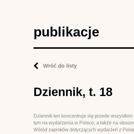
publikacje
Wróć do listy
Dziennik, t. 18
Dziennik ten koncentruje się przede wszystki
tym na wydarzenia w Polsce, a także na stos
Wśród zapisków dotyczących wydarzeń z Polski