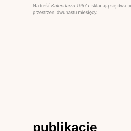
Na treść
Kalendarza 1967 r.
składają się dwa p
przestrzeni dwunastu miesięcy.
publikacje