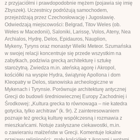
z przyjaciółmi i prawdopodobnie mężem (pojawia się imię
Zbyszek). Uczestnicy podróżują samochodem,
przejeżdżają przez Czechosłowację i Jugosławię.
Odwiedzają miejscowości: Belgrad, Titov Weles (ob.
Wełes w Macedonii), Saloniki, Larissę, Volos, Ateny, Nea
Archialos, Hydrę, Delos, Epidauros, Nauplion,
Mykeny, Tyryns oraz monastyr Wielki Meteor. Szumańska
w swojej relacji koncentruje się przede wszystkim na
zabytkach, podziwia grecką architekturę i sztukę
starożytną. Zwiedza m.in. ateńską agorę i Akropol,
kościółki na wyspie Hydra, świątynię Apollona i dom
Kleopatry w Delos, stanowiska archeologiczne w
Mykenach i Tyrynsie. Porównuje architekturę antycznej
Grecji do budowli średniowiecznej Europy Zachodniej i
Środkowej: „Kultura grecka to równowaga – nie katedra
gotycka, tylko architraw” (k. 9r). Z zainteresowaniem
poznaje też grecką kulturę współczesną i rozmawia z
mieszkańcami. Notuje zasłyszane ciekawostki, m.in.
o zawieraniu małżeństw w Grecji. Komentuje lokalne
przejawy religijności: „mały kościółek z ikonami i wotami,