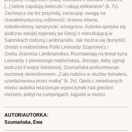
[...] ludzie zapalają świeczki i całują relikwiarze” (k. 7v).
Zachwyca się też przyrodą, zwracając uwagę na
charakterystyczną roślinność: drzewa oliwne,
rododendrony, tamaryszki, winogrona. Autorka spotyka się
podczas swojej wyprawy po Grecji z mieszkającą w
Salonikach rodziną Lambrianidis. Jak można się domyślić,
chodzi o małżeństwo Polki Leonardy Szajnowicz i
Greka Joannisa Lambrianidisa. Rozmawiają na temat syna
Leonardy z pierwszego małżeństwa, Jerzego, który zginął
podczas II wojny światowej. Szumańska podsumowuje
rozmowę stwierdzeniem: „Cała rodzina w służbie bohatera,
szantażowana przez matkę” (k. 2v). Oprócz zwiedzanych
miejsc autorka relacjonuje wypoczynek nad greckim
morzem, pobyt na campingach, kąpiele w morzu.
AUTOR/AUTORKA:
Szumańska, Ewa