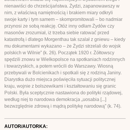
nienawiści do chrześcijaństwa. Żydzi, zapanowawszy w
nim, z właściwą namiętnością i brakiem miary odkryli
swoje karty i tym samem – skompromitowali – bo nadmiar
przynosi ze sobą reakcję. Otóż inny odłam Żydów czy
masonów zrozumiał, iż trzeba siebie ratować przed
katastrofą i dlatego Morgenthau tak szalał z gniewu – kiedy
mu dokumentami wykazano – że Żydzi strzelali do wojsk
polskich w Wilnie” (k. 26). Początek 1920 r. Żółtowscy
spędzili znowu w Wielkopolsce na spotkaniach rodzinnych
i towarzyskich, a potem wrócili do Warszawy. Wiosną
przebywali w Bolcienikach i spotkali się z rodziną Janiny.
Diarystka dużo miejsca poświęciła sytuacji politycznej
kraju, wojnie z bolszewikami i kształtowaniu się granic
Polski. Była sceptycznie nastawiona do polityki rządowej,
według niej to narodowa demokracja „uosabia [...]
bezwzględnie zdrową i mądrą politykę narodową” (k. 74).
AUTOR/AUTORKA: