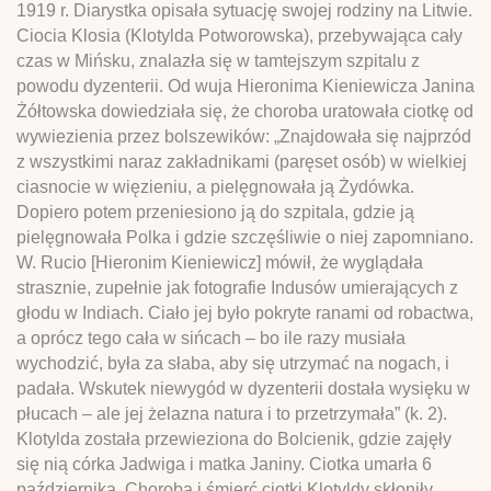
1919 r. Diarystka opisała sytuację swojej rodziny na Litwie.
Ciocia Klosia (Klotylda Potworowska), przebywająca cały
czas w Mińsku, znalazła się w tamtejszym szpitalu z
powodu dyzenterii. Od wuja Hieronima Kieniewicza Janina
Żółtowska dowiedziała się, że choroba uratowała ciotkę od
wywiezienia przez bolszewików: „Znajdowała się najprzód
z wszystkimi naraz zakładnikami (paręset osób) w wielkiej
ciasnocie w więzieniu, a pielęgnowała ją Żydówka.
Dopiero potem przeniesiono ją do szpitala, gdzie ją
pielęgnowała Polka i gdzie szczęśliwie o niej zapomniano.
W. Rucio [Hieronim Kieniewicz] mówił, że wyglądała
strasznie, zupełnie jak fotografie Indusów umierających z
głodu w Indiach. Ciało jej było pokryte ranami od robactwa,
a oprócz tego cała w sińcach – bo ile razy musiała
wychodzić, była za słaba, aby się utrzymać na nogach, i
padała. Wskutek niewygód w dyzenterii dostała wysięku w
płucach – ale jej żelazna natura i to przetrzymała” (k. 2).
Klotylda została przewieziona do Bolcienik, gdzie zajęły
się nią córka Jadwiga i matka Janiny. Ciotka umarła 6
października. Choroba i śmierć ciotki Klotyldy skłoniły