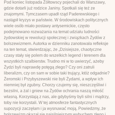
Pod koniec listopada Żółtowscy pojechali do Warszawy,
gdzie dotarli już rodzice Janiny. Spotkali się też ze
znajomymi. Tymczasem upadł rząd Paderewskiego i
nastąpił kryzys w państwie. W środowiskach politycznych
wiele osób miało postawy antysemickie, często
podejmowano rozważania na temat udziału ludności
żydowskiej w rewolucji społecznej i związkach Żydów z
bolszewizmem. Autorka w dzienniku zanotowała refleksje
na ten temat, stwierdzając, że „Dzisiejsze, chaotyczne
czasy stały się polem do wszelkich legend i terenem dla
wszystkich szalbierstw. Trudno mi w to uwierzyć, ażeby
Żydzi byli naprawdę potęgą złego? Czy oni zatruli
liberalizm, czy on sam w sobie taki trujący, któż odgadnie?
Żeromski i Przybyszewski nie byli Żydami, a wpływ ich
niemniej był zgubny. Chorzy czujemy się, nieszczęśliwi i
bezsilni, a żal i gniew na Żydów ochrania naszą miłość
własną. Korzystają z nas, ale gdybyśmy byli silni i mądrzy,
toby nie korzystali. W tej atmosferze fantastycznych
supozycji zaczęłam i ja wysnuwać moją. Powiedzmy, że
bolszewizm okazał się najsilniejszym wybuchem złego i