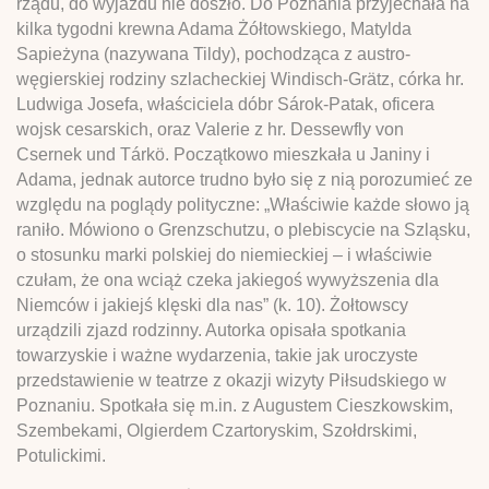
rządu, do wyjazdu nie doszło. Do Poznania przyjechała na
kilka tygodni krewna Adama Żółtowskiego, Matylda
Sapieżyna (nazywana Tildy), pochodząca z austro-
węgierskiej rodziny szlacheckiej Windisch-Grätz, córka hr.
Ludwiga Josefa, właściciela dóbr Sárok-Patak, oficera
wojsk cesarskich, oraz Valerie z hr. Dessewfly von
Csernek und Tárkö. Początkowo mieszkała u Janiny i
Adama, jednak autorce trudno było się z nią porozumieć ze
względu na poglądy polityczne: „Właściwie każde słowo ją
raniło. Mówiono o Grenzschutzu, o plebiscycie na Szląsku,
o stosunku marki polskiej do niemieckiej – i właściwie
czułam, że ona wciąż czeka jakiegoś wywyższenia dla
Niemców i jakiejś klęski dla nas” (k. 10). Żołtowscy
urządzili zjazd rodzinny. Autorka opisała spotkania
towarzyskie i ważne wydarzenia, takie jak uroczyste
przedstawienie w teatrze z okazji wizyty Piłsudskiego w
Poznaniu. Spotkała się m.in. z Augustem Cieszkowskim,
Szembekami, Olgierdem Czartoryskim, Szołdrskimi,
Potulickimi.