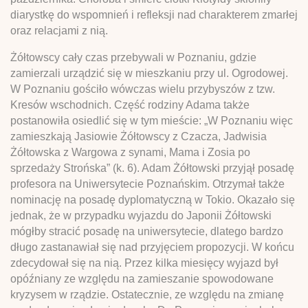
diarystkę do wspomnień i refleksji nad charakterem zmarłej
oraz relacjami z nią.
Żółtowscy cały czas przebywali w Poznaniu, gdzie
zamierzali urządzić się w mieszkaniu przy ul. Ogrodowej.
W Poznaniu gościło wówczas wielu przybyszów z tzw.
Kresów wschodnich. Część rodziny Adama także
postanowiła osiedlić się w tym mieście: „W Poznaniu więc
zamieszkają Jasiowie Żółtowscy z Czacza, Jadwisia
Żółtowska z Wargowa z synami, Mama i Zosia po
sprzedaży Strońska” (k. 6). Adam Żółtowski przyjął posadę
profesora na Uniwersytecie Poznańskim. Otrzymał także
nominację na posadę dyplomatyczną w Tokio. Okazało się
jednak, że w przypadku wyjazdu do Japonii Żółtowski
mógłby stracić posadę na uniwersytecie, dlatego bardzo
długo zastanawiał się nad przyjęciem propozycji. W końcu
zdecydował się na nią. Przez kilka miesięcy wyjazd był
opóźniany ze względu na zamieszanie spowodowane
kryzysem w rządzie. Ostatecznie, ze względu na zmianę