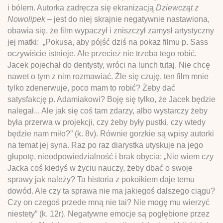
i bólem. Autorka zadręcza się ekranizacją
Dziewcząt z
Nowolipek
– jest do niej skrajnie negatywnie nastawiona,
obawia się, że film wypaczył i zniszczył zamysł artystyczny
jej matki: „Pokusa, aby pójść dziś na pokaz filmu p. Sass
oczywiście istnieje. Ale przecież nie trzeba tego robić.
Jacek pojechał do dentysty, wróci na lunch tutaj. Nie chcę
nawet o tym z nim rozmawiać. Źle się czuję, ten film mnie
tylko zdenerwuje, poco mam to robić? Żeby dać
satysfakcję p. Adamiakowi? Boję się tylko, że Jacek będzie
nalegał... Ale jak się coś tam zdarzy, albo wystarczy żeby
była przerwa w projekcji, czy żeby były pustki, czy wtedy
będzie nam miło?” (k. 8v). Równie gorzkie są wpisy autorki
na temat jej syna. Raz po raz diarystka utyskuje na jego
głupotę, nieodpowiedzialność i brak obycia: „Nie wiem czy
Jacka coś kiedyś w życiu nauczy, żeby dbać o swoje
sprawy jak należy? Ta historia z pokoikiem daje temu
dowód. Ale czy ta sprawa nie ma jakiegoś dalszego ciągu?
Czy on czegoś przede mną nie tai? Nie mogę mu wierzyć
niestety” (k. 12r). Negatywne emocje są pogłębione przez