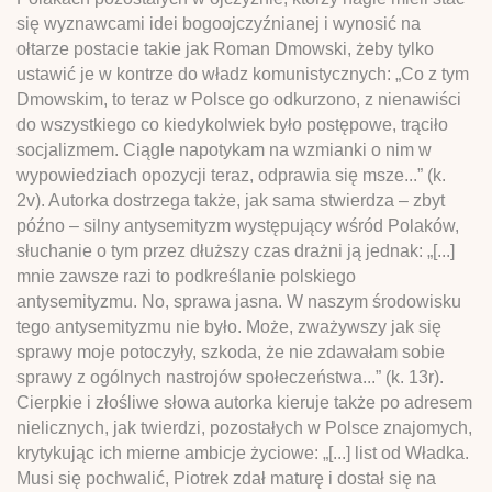
się wyznawcami idei bogoojczyźnianej i wynosić na
ołtarze postacie takie jak Roman Dmowski, żeby tylko
ustawić je w kontrze do władz komunistycznych: „Co z tym
Dmowskim, to teraz w Polsce go odkurzono, z nienawiści
do wszystkiego co kiedykolwiek było postępowe, trąciło
socjalizmem. Ciągle napotykam na wzmianki o nim w
wypowiedziach opozycji teraz, odprawia się msze...” (k.
2v). Autorka dostrzega także, jak sama stwierdza – zbyt
późno – silny antysemityzm występujący wśród Polaków,
słuchanie o tym przez dłuższy czas drażni ją jednak: „[...]
mnie zawsze razi to podkreślanie polskiego
antysemityzmu. No, sprawa jasna. W naszym środowisku
tego antysemityzmu nie było. Może, zważywszy jak się
sprawy moje potoczyły, szkoda, że nie zdawałam sobie
sprawy z ogólnych nastrojów społeczeństwa...” (k. 13r).
Cierpkie i złośliwe słowa autorka kieruje także po adresem
nielicznych, jak twierdzi, pozostałych w Polsce znajomych,
krytykując ich mierne ambicje życiowe: „[...] list od Władka.
Musi się pochwalić, Piotrek zdał maturę i dostał się na