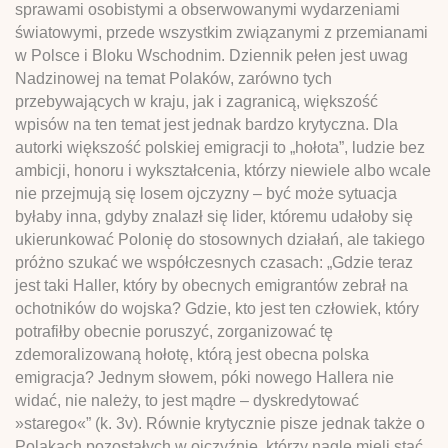
sprawami osobistymi a obserwowanymi wydarzeniami
światowymi, przede wszystkim związanymi z przemianami
w Polsce i Bloku Wschodnim. Dziennik pełen jest uwag
Nadzinowej na temat Polaków, zarówno tych
przebywających w kraju, jak i zagranicą, większość
wpisów na ten temat jest jednak bardzo krytyczna. Dla
autorki większość polskiej emigracji to „hołota”, ludzie bez
ambicji, honoru i wykształcenia, którzy niewiele albo wcale
nie przejmują się losem ojczyzny – być może sytuacja
byłaby inna, gdyby znalazł się lider, któremu udałoby się
ukierunkować Polonię do stosownych działań, ale takiego
próżno szukać we współczesnych czasach: „Gdzie teraz
jest taki Haller, który by obecnych emigrantów zebrał na
ochotników do wojska? Gdzie, kto jest ten człowiek, który
potrafiłby obecnie poruszyć, zorganizować tę
zdemoralizowaną hołotę, którą jest obecna polska
emigracja? Jednym słowem, póki nowego Hallera nie
widać, nie należy, to jest mądre – dyskredytować
»starego«” (k. 3v). Równie krytycznie pisze jednak także o
Polakach pozostałych w ojczyźnie, którzy nagle mieli stać