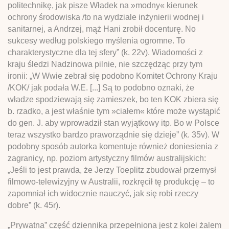
politechnikę, jak pisze Władek na »modny« kierunek
ochrony środowiska /to na wydziale inżynierii wodnej i
sanitarnej, a Andrzej, mąż Hani zrobił docenturę. No
sukcesy według polskiego myślenia ogromne. To
charakterystyczne dla tej sfery” (k. 22v). Wiadomości z
kraju śledzi Nadzinowa pilnie, nie szczędząc przy tym
ironii: „W Wwie zebrał się podobno Komitet Ochrony Kraju
/KOK/ jak podała W.E. [...] Są to podobno oznaki, że
władze spodziewają się zamieszek, bo ten KOK zbiera się
b. rzadko, a jest właśnie tym »ciałem« które może wystąpić
do gen. J. aby wprowadził stan wyjątkowy itp. Bo w Polsce
teraz wszystko bardzo praworządnie się dzieje” (k. 35v). W
podobny sposób autorka komentuje również doniesienia z
zagranicy, np. poziom artystyczny filmów australijskich:
„Jeśli to jest prawda, że Jerzy Toeplitz zbudował przemysł
filmowo-telewizyjny w Australii, rozkręcił tę produkcję – to
zapomniał ich widocznie nauczyć, jak się robi rzeczy
dobre” (k. 45r).
„Prywatna” część dziennika przepełniona jest z kolei żalem