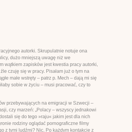
cyjnego autorki. Skrupulatnie notuje ona
ulicy, dużo mniejszą uwagę niż we
 wątkiem zapisków jest kwestia pracy autorki,
źle czuję się w pracy. Pisałam już o tym na
ągłe małe wstręty – patrz p. Mech – dają mi się
iłaby sobie w życiu – musi pracować, czy to
ów przebywających na emigracji w Szwecji –
pasji, czy marzeń: „Polacy – wszyscy jednakowi
dostali się do tego »raju« jakim jest dla nich
ronie rodziny oglądać pornograficzne filmy
 z tymi ludźmi? Nic. Po każdym kontakcie z