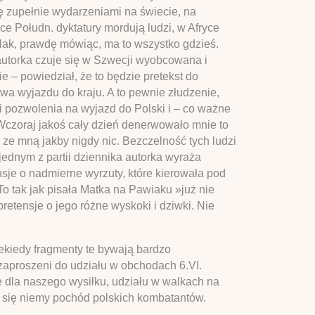
ę zupełnie wydarzeniami na świecie, na
ce Połudn. dyktatury mordują ludzi, w Afryce
olak, prawdę mówiąc, ma to wszystko gdzieś.
e autorka czuje się w Szwecji wyobcowana i
ie – powiedział, że to będzie pretekst do
wa wyjazdu do kraju. A to pewnie złudzenie,
u i pozwolenia na wyjazd do Polski i – co ważne
Wczoraj jakoś cały dzień denerwowało mnie to
ze mną jakby nigdy nic. Bezczelność tych ludzi
jednym z partii dziennika autorka wyraża
sje o nadmierne wyrzuty, które kierowała pod
To tak jak pisała Matka na Pawiaku »już nie
retensje o jego różne wyskoki i dziwki. Nie
iekiedy fragmenty te bywają bardzo
i zaproszeni do udziału w obchodach 6.VI.
ie dla naszego wysiłku, udziału w walkach na
ył się niemy pochód polskich kombatantów.