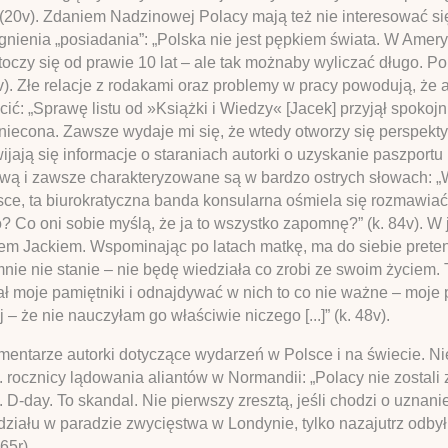
 (20v). Zdaniem Nadzinowej Polacy mają też nie interesować si
gnienia „posiadania”: „Polska nie jest pępkiem świata. W Amery
oczy się od prawie 10 lat – ale tak możnaby wyliczać długo. P
23v). Złe relacje z rodakami oraz problemy w pracy powodują, ż
cić: „Sprawę listu od »Książki i Wiedzy« [Jacek] przyjął spokojn
dniecona. Zawsze wydaje mi się, że wtedy otworzy się perspekty
wijają się informacje o staraniach autorki o uzyskanie paszport
nową i zawsze charakteryzowane są w bardzo ostrych słowach: „
sce, ta biurokratyczna banda konsularna ośmiela się rozmawiać 
? Co oni sobie myślą, że ja to wszystko zapomnę?” (k. 84v). W 
ynem Jackiem. Wspominając po latach matkę, ma do siebie preten
mnie nie stanie – nie będę wiedziała co zrobi ze swoim życiem. 
ał moje pamiętniki i odnajdywać w nich to co nie ważne – moje p
 – że nie nauczyłam go właściwie niczego [...]” (k. 48v).
omentarze autorki dotyczące wydarzeń w Polsce i na świecie. N
0. rocznicy lądowania aliantów w Normandii: „Polacy nie zostal
 D-day. To skandal. Nie pierwszy zresztą, jeśli chodzi o uznan
udziału w paradzie zwycięstwa w Londynie, tylko nazajutrz odb
65r).