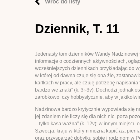
Wróć do listy
Dziennik, T. 11
Jedenasty tom dzienników Wandy Nadzinowej sk
informacje o codziennych aktywnościach, oglą
wcześniejszych dziennikach przykładając do w
w której od dawna czuje się ona źle, zastanawi
kartkach w pracy, ale czuję potrzebę napisania 
bardzo we znaki” (k. 3r-3v). Dochodzi jednak o
zarobkowo, czy hobbystycznie, aby w jakikolw
Nadzinowa bardzo krytycznie wypowiada się n
jej zdaniem nie liczy się dla nich nic, poza p
– tylko kasa ważna” (k. 12v); w innym miejscu odn
Szwecja, kraju w którym można kupić /za pienią
oraz przysparzać dobytku sobie i rodzinom w 