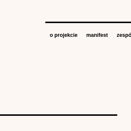
Jump to navigation
o projekcie
manifest
zespó