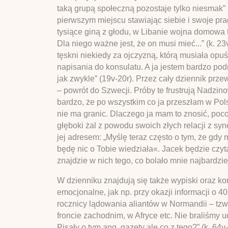
taką grupą społeczną pozostaje tylko niesmak”
pierwszym miejscu stawiając siebie i swoje pra
tysiące giną z głodu, w Libanie wojna domowa t
Dla niego ważne jest, że on musi mieć...” (k. 
tęskni niekiedy za ojczyzną, którą musiała opuś
napisania do konsulatu. A ja jestem bardzo po
jak zwykle” (19v-20r). Przez cały dziennik prze
– powrót do Szwecji. Próby te frustrują Nadzi
bardzo, że po wszystkim co ja przeszłam w Pol
nie ma granic. Dlaczego ja mam to znosić, poco
głęboki żal z powodu swoich złych relacji z s
jej adresem: „Myślę teraz często o tym, że gdy 
będę nic o Tobie wiedziała«. Jacek będzie czyt
znajdzie w nich tego, co bolało mnie najbardziej
W dzienniku znajdują się także wypiski oraz k
emocjonalne, jak np. przy okazji informacji o 4
rocznicy lądowania aliantów w Normandii – tzw.
froncie zachodnim, w Afryce etc. Nie braliśmy 
Pisały o tym ang. gazety ale co z tego?” (k. 64v-