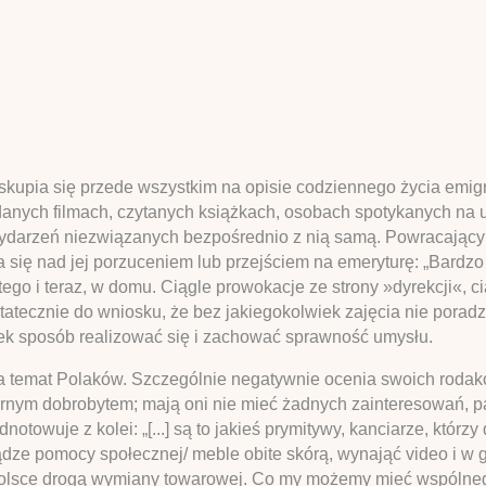
upia się przede wszystkim na opisie codziennego życia emigra
danych filmach, czytanych książkach, osobach spotykanych na 
ydarzeń niezwiązanych bezpośrednio z nią samą. Powracającym
a się nad jej porzuceniem lub przejściem na emeryturę: „Bardzo 
tego i teraz, w domu. Ciągle prowokacje ze strony »dyrekcji«, ci
statecznie do wniosku, że bez jakiegokolwiek zajęcia nie poradz
iek sposób realizować się i zachować sprawność umysłu.
a temat Polaków. Szczególnie negatywnie ocenia swoich rodak
ozornym dobrobytem; mają oni nie mieć żadnych zainteresowań, 
otowuje z kolei: „[...] są to jakieś prymitywy, kanciarze, którzy 
dze pomocy społecznej/ meble obite skórą, wynająć video i w g
Polsce drogą wymiany towarowej. Co my możemy mieć wspólnego