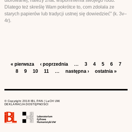
utorowanej, należy znać wspomnienia swojego rodu.
Dlatego też skreślę Wam pokrótce to, com zdołała ze
starych papierów lub tradycji ustnej się dowiedzieć” (k. 3v–
4r).
Strony
« pierwsza
‹ poprzednia
…
3
4
5
6
7
8
9
10
11
…
następna ›
ostatnia »
© Copyright 2018 IBL PAN / LaCH UW.
DEKLARACJA DOSTĘPNOŚCI