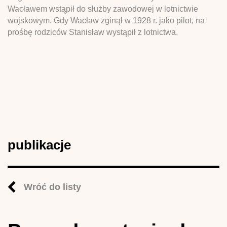
Wacławem wstąpił do służby zawodowej w lotnictwie
wojskowym. Gdy Wacław zginął w 1928 r. jako pilot, na
prośbę rodziców Stanisław wystąpił z lotnictwa.
publikacje
Wróć do listy