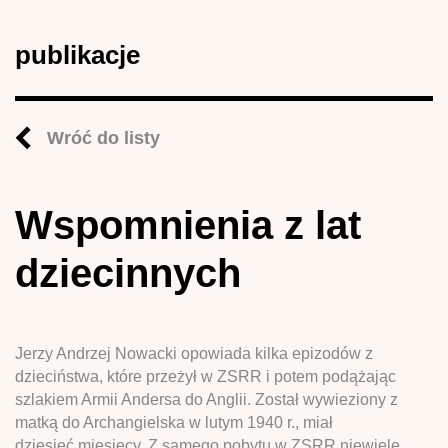
publikacje
Wróć do listy
Wspomnienia z lat
dziecinnych
Jerzy Andrzej Nowacki opowiada kilka epizodów z
dzieciństwa, które przeżył w ZSRR i potem podążając
szlakiem Armii Andersa do Anglii. Został wywieziony z
matką do Archangielska w lutym 1940 r., miał
dziesięć miesięcy. Z samego pobytu w ZSRR niewiele