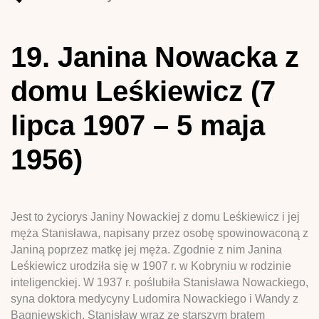
19. Janina Nowacka z
domu Leśkiewicz (7
lipca 1907 – 5 maja
1956)
Jest to życiorys Janiny Nowackiej z domu Leśkiewicz i jej
męża Stanisława, napisany przez osobę spowinowaconą z
Janiną poprzez matkę jej męża. Zgodnie z nim Janina
Leśkiewicz urodziła się w 1907 r. w Kobryniu w rodzinie
inteligenckiej. W 1937 r. poślubiła Stanisława Nowackiego,
syna doktora medycyny Ludomira Nowackiego i Wandy z
Bagniewskich. Stanisław wraz ze starszym bratem