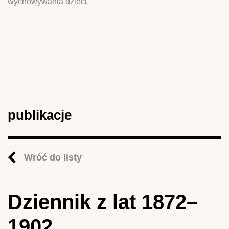
wychowywania dzieci.
publikacje
Wróć do listy
Dziennik z lat 1872–
1902