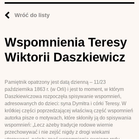
Wróć do listy
Wspomnienia Teresy
Wiktorii Daszkiewicz
Pamiętnik opatrzony jest datą dzienną – 11/23
października 1863 r. (w Orli) i jest to moment, w którym
Daszkiewiczowa rozpoczęła spisywanie wspomnień,
adresowanych do dzieci: syna Dymitra i córki Teresy. W
krótkiej części poprzedzającej właściwą część wspomnień
autorka pisze o motywach, które skłoniły ją do spisywania
wspomnień: „Lecz ażeby tradycje rodowe wiernie
przechowywać i nie zejść nigdy z drogi wiekami