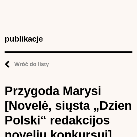
publikacje
Wróć do listy
Przygoda Marysi
[Novelė, siųsta „Dzien
Polski“ redakcijos
novelių konkursui]