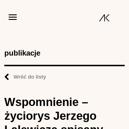
Jump to navigation
publikacje
Wróć do listy
Wspomnienie –
życiorys Jerzego