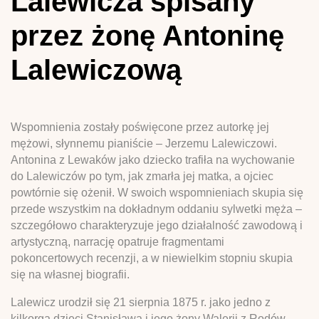
Lalewicza spisany
przez żonę Antoninę
Lalewiczową
Wspomnienia zostały poświęcone przez autorkę jej
mężowi, słynnemu pianiście – Jerzemu Lalewiczowi.
Antonina z Lewaków jako dziecko trafiła na wychowanie
do Lalewiczów po tym, jak zmarła jej matka, a ojciec
powtórnie się ożenił. W swoich wspomnieniach skupia się
przede wszystkim na dokładnym oddaniu sylwetki męża –
szczegółowo charakteryzuje jego działalność zawodową i
artystyczną, narrację opatruje fragmentami
pokoncertowych recenzji, a w niewielkim stopniu skupia
się na własnej biografii.
Lalewicz urodził się 21 sierpnia 1875 r. jako jedno z
kilkorga dzieci Stanisława i jego żony Walerii z Rodów.