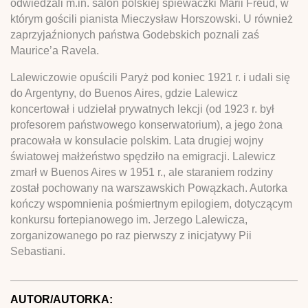
odwiedzali m.in. salon polskiej śpiewaczki Marii Freud, w
którym gościli pianista Mieczysław Horszowski. U również
zaprzyjaźnionych państwa Godebskich poznali zaś
Maurice’a Ravela.
Lalewiczowie opuścili Paryż pod koniec 1921 r. i udali się
do Argentyny, do Buenos Aires, gdzie Lalewicz
koncertował i udzielał prywatnych lekcji (od 1923 r. był
profesorem państwowego konserwatorium), a jego żona
pracowała w konsulacie polskim. Lata drugiej wojny
światowej małżeństwo spędziło na emigracji. Lalewicz
zmarł w Buenos Aires w 1951 r., ale staraniem rodziny
został pochowany na warszawskich Powązkach. Autorka
kończy wspomnienia pośmiertnym epilogiem, dotyczącym
konkursu fortepianowego im. Jerzego Lalewicza,
zorganizowanego po raz pierwszy z inicjatywy Pii
Sebastiani.
AUTOR/AUTORKA: