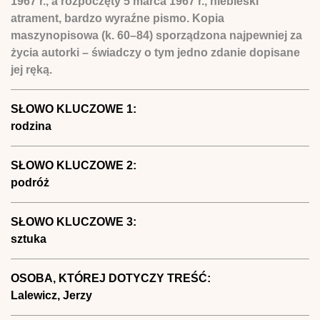
1967 r., a rozpoczęty 5 marca 1967 r., niebieski
atrament, bardzo wyraźne pismo. Kopia
maszynopisowa (k. 60–84) sporządzona najpewniej za
życia autorki – świadczy o tym jedno zdanie dopisane
jej ręką.
SŁOWO KLUCZOWE 1:
rodzina
SŁOWO KLUCZOWE 2:
podróż
SŁOWO KLUCZOWE 3:
sztuka
OSOBA, KTÓREJ DOTYCZY TREŚĆ:
Lalewicz, Jerzy