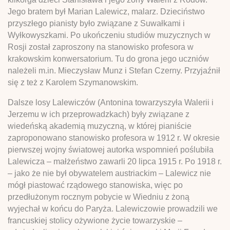
Jego bratem był Marian Lalewicz, malarz. Dzieciństwo
przyszłego pianisty było związane z Suwałkami i
Wyłkowyszkami. Po ukończeniu studiów muzycznych w
Rosji został zaproszony na stanowisko profesora w
krakowskim konwersatorium. Tu do grona jego uczniów
należeli m.in. Mieczysław Munz i Stefan Czerny. Przyjaźnił
się z też z Karolem Szymanowskim.
Dalsze losy Lalewiczów (Antonina towarzyszyła Walerii i
Jerzemu w ich przeprowadzkach) były związane z
wiedeńską akademią muzyczną, w której pianiście
zaproponowano stanowisko profesora w 1912 r. W okresie
pierwszej wojny światowej autorka wspomnień poślubiła
Lalewicza – małżeństwo zawarli 20 lipca 1915 r. Po 1918 r.
– jako że nie był obywatelem austriackim – Lalewicz nie
mógł piastować rządowego stanowiska, więc po
przedłużonym rocznym pobycie w Wiedniu z żoną
wyjechał w końcu do Paryża. Lalewiczowie prowadzili we
francuskiej stolicy ożywione życie towarzyskie –