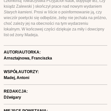
członkinią Towarzystwa Przyjaciół Nauk, dopytuje też, czy
ksiądz Zalewski ) skończył prace nad nowym wydaniem
Starych kamieni
. Prosi w liście o poinformowanie ją, czy
wieczór poetycki się odbędzie, żeby nie jechała na próżno,
choć zależy jej na obecności na tym wydarzeniu
lokalnym. W końcowej części dziękuje za miły i dowcipny
list od żony Madeja.
AUTOR/AUTORKA:
Arnsztajnowa, Franciszka
WSPÓŁAUTORZY:
Madej, Antoni
REDAKCJA:
Dźwigary
MIEJSCE POWSTANIA: