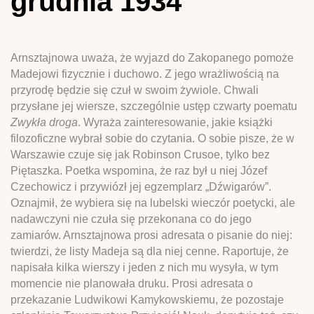
grudnia 1934
Arnsztajnowa uważa, że wyjazd do Zakopanego pomoże
Madejowi fizycznie i duchowo. Z jego wrażliwością na
przyrodę będzie się czuł w swoim żywiole. Chwali
przysłane jej wiersze, szczególnie ustęp czwarty poematu
Zwykła droga
. Wyraża zainteresowanie, jakie książki
filozoficzne wybrał sobie do czytania. O sobie pisze, że w
Warszawie czuje się jak Robinson Crusoe, tylko bez
Piętaszka. Poetka wspomina, że raz był u niej Józef
Czechowicz i przywiózł jej egzemplarz „Dźwigarów”.
Oznajmił, że wybiera się na lubelski wieczór poetycki, ale
nadawczyni nie czuła się przekonana co do jego
zamiarów. Arnsztajnowa prosi adresata o pisanie do niej:
twierdzi, że listy Madeja są dla niej cenne. Raportuje, że
napisała kilka wierszy i jeden z nich mu wysyła, w tym
momencie nie planowała druku. Prosi adresata o
przekazanie Ludwikowi Kamykowskiemu, że pozostaje