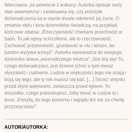
Warszawie, po powrocie z wakacji. Autorka opisuje swój
stan wewnętrzny i zastanawia się, czy przeżyte
doświadczenia są w stanie trwale odmienić jej życie. O
zmianie stylu i tonu dzienników świadczą, na przykład,
końcowe zdania: „Rzeczywistość chwilami przechodzi w
baśń. To jak opisy schizofrenii, ale to rzeczywistość.
Zachować przytomność, gruntować w »tu i teraz«, bo
bardzo wyrywa wzwyż”. Autorka wprowadza do swojego
dziennika słowa „wewnętrznego mistrza”: „Nie bój się! To,
czego doświadczasz, jest dziwne (choć o tym nieraz
słyszałaś) i cudowne. Ludzie w większości tego nie znają i
boją się tego, ale ty nie musisz się bać. […] Strzeż umysłu
przed złymi wpływami, zwłaszcza przed lękiem. To
wszystko, czego potrzebujesz, żeby trwać w cudzie tu i
teraz. Zresztą, do tego poziomu i wglądu też się za chwilę
przyzwyczaisz”.
AUTOR/AUTORKA: