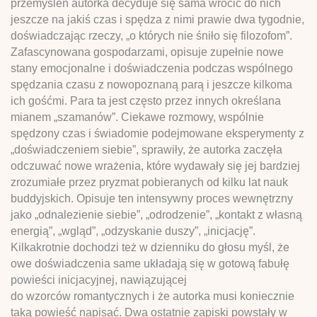
przemyśleń autorka decyduje się sama wrócić do nich
jeszcze na jakiś czas i spędza z nimi prawie dwa tygodnie,
doświadczając rzeczy, „o których nie śniło się filozofom”.
Zafascynowana gospodarzami, opisuje zupełnie nowe
stany emocjonalne i doświadczenia podczas wspólnego
spędzania czasu z nowopoznaną parą i jeszcze kilkoma
ich gośćmi. Para ta jest często przez innych określana
mianem „szamanów”. Ciekawe rozmowy, wspólnie
spędzony czas i świadomie podejmowane eksperymenty z
„doświadczeniem siebie”, sprawiły, że autorka zaczęła
odczuwać nowe wrażenia, które wydawały się jej bardziej
zrozumiałe przez pryzmat pobieranych od kilku lat nauk
buddyjskich. Opisuje ten intensywny proces wewnętrzny
jako „odnalezienie siebie”, „odrodzenie”, „kontakt z własną
energią”, „wgląd”, „odzyskanie duszy”, „inicjację”.
Kilkakrotnie dochodzi też w dzienniku do głosu myśl, że
owe doświadczenia same układają się w gotową fabułę
powieści inicjacyjnej, nawiązującej
do wzorców romantycznych i że autorka musi koniecznie
taką powieść napisać. Dwa ostatnie zapiski powstały w