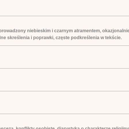
k prowadzony niebieskim i czarnym atramentem, okazjonalni
ne skreślenia i poprawki, częste podkreślenia w tekście.
sceza, konflikty osobiste, diarystyka o charakterze religijn