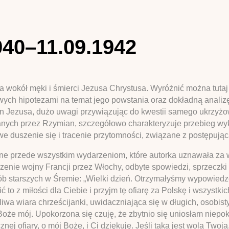
940–11.09.1942
a wokół męki i śmierci Jezusa Chrystusa. Wyróżnić można tutaj
ych hipotezami na temat jego powstania oraz dokładną analizę
n Jezusa, dużo uwagi przywiązując do kwestii samego ukrzyżow
anych przez Rzymian, szczegółowo charakteryzuje przebieg wyk
we duszenie się i tracenie przytomności, związane z postępując
one przede wszystkim wydarzeniom, które autorka uznawała za wa
dzenie wojny Francji przez Włochy, odbyte spowiedzi, sprzeczk
b starszych w Śremie: „Wielki dzień. Otrzymałyśmy wypowiedze
 to z miłości dla Ciebie i przyjm tę ofiarę za Polskę i wszystki
liwa wiara chrześcijanki, uwidaczniająca się w długich, osobis
Boże mój. Upokorzona się czuję, że zbytnio się uniosłam niepok
nej ofiary, o mój Boże, i Ci dziękuję. Jeśli taka jest wola Twoja,