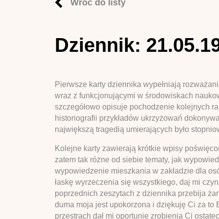
Wróć do listy
Dziennik: 21.05.1
Pierwsze karty dziennika wypełniają rozważani
wraz z funkcjonującymi w środowiskach naukow
szczegółowo opisuje pochodzenie kolejnych ra
historiografii przykładów ukrzyżowań dokonyw
największą tragedią umierających było stopnio
Kolejne karty zawierają krótkie wpisy poświęc
zatem tak różne od siebie tematy, jak wypowie
wypowiedzenie mieszkania w zakładzie dla osó
łaskę wyrzeczenia się wszystkiego, daj mi czynić
poprzednich zeszytach z dziennika przebija żar
duma moja jest upokorzona i dziękuję Ci za to 
przestrach dał mi oportunię zrobienia Ci ostatecz