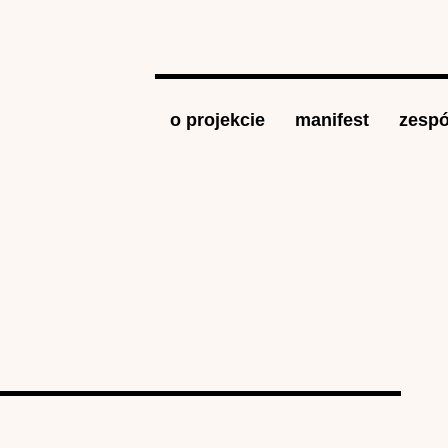
Jump to navigation
o projekcie
manifest
zespó