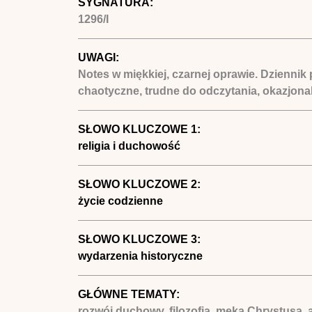
SYGNATURA:
1296/I
UWAGI:
Notes w miękkiej, czarnej oprawie. Dzienni
chaotyczne, trudne do odczytania, okazjonal
SŁOWO KLUCZOWE 1:
religia i duchowość
SŁOWO KLUCZOWE 2:
życie codzienne
SŁOWO KLUCZOWE 3:
wydarzenia historyczne
GŁÓWNE TEMATY:
rozwój duchowy, filozofia, męka Chrystusa, a