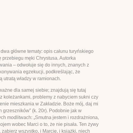
 dwa główne tematy: opis całunu turyńskiego
 przebiegu męki Chrystusa. Autorka
ania – odwołuje się do innych, znanych z
onywania egzekucji, podkreślając, że
ą utratą władzy w ramionach.
żne dla samej siebie; znajdują się tutaj
i z koleżankami, problemy z nabyciem sukni czy
nie mieszkania w Zakładzie. Boże mój, daj mi
ch grzeszników” (k. 20r). Podobnie jak w
tych modlitwach: „Smutna jestem i rozdrażniona,
ojem wobec Marci o to, że nie pisała. Ten żywy
 zabierz wszystko, i Marcię, i książki, niech