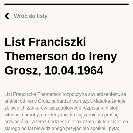
Wróć do listy
List Franciszki
Themerson do Ireny
Grosz, 10.04.1964
List Franciszka Themerson rozpoczyna stwierdzeniem, że
telefon od Ireny Grosz ją bardzo wzruszył. Malarka żartuje
ze swoich zamiarów szczegółowego rozpisania historii
własnej choroby, co zdecydowała się zrobić na prośbę
przyjaciółki: „A teraz będziesz się tak czuła jak ten facet, co
starego od lat niewidzianego przyjaciela spotkał i pyta: