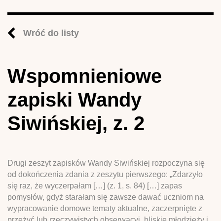
Wróć do listy
Wspomnieniowe
zapiski Wandy
Siwińskiej, z. 2
Drugi zeszyt zapisków Wandy Siwińskiej rozpoczyna się
od dokończenia zdania z zeszytu pierwszego: „Zdarzyło
się raz, że wyczerpałam […] (z. 1, s. 84) […] zapas
pomysłów, gdyż starałam się zawsze dawać uczniom na
wypracowanie domowe tematy aktualne, zaczerpnięte z
przeżyć lub rzeczywistych obserwacyj, bliskie młodzieży i