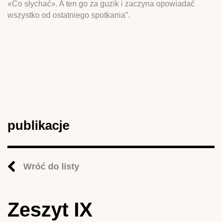
«Co słychać». A ten go za guzik i zaczyna opowiadać
wszystko od ostatniego spotkania”.
publikacje
Wróć do listy
Zeszyt IX