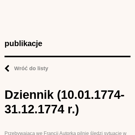
publikacje
Wróć do listy
Dziennik (10.01.1774-
31.12.1774 r.)
Przebywająca we Francji Autorka pilnie śledzi sytuację w