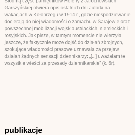
Siódmą część pamiętników Heleny z Jarochowskich
Garszyńskiej otwiera opis ostatnich dni autorki na
wakacjach w Kołobrzegu w 1914 r., gdzie niespodziewanie
docierają do niej wiadomości o zamachu w Sarajewie oraz
powszechnej mobilizacji wojsk austriackich, niemieckich i
rosyjskich. Jak pisze, w tamtym momencie nie wierzyła
jeszcze, że faktycznie może dojść do działań zbrojnych,
szokujące wiadomości prasowe uznawała za przejaw
działań żądnych sensacji dziennikarzy: „[...] uważałam te
wszystkie wieści za przesady dziennikarskie” (k. 6r).
publikacje