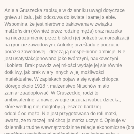
Aniela Gruszecka zapisuje w dzienniku uwagi dotyczące
gniewu i żalu, jaki odczuwa do świata i samej siebie.
Wspomina, że jest nierówno traktowana w związku
małżeńskim (również przez rodzinę męża) oraz narzeka
na niezrozumienie przez bliskich jej potrzeb samorealizacji
na gruncie zawodowym. Autorkę prześladuje poczucie
porażki zawodowej - dręczą ją niespełnione ambicje. Nie
jest usatysfakcjonowana jako twórczyni, naukowczyni
i kobieta. Brak prawdziwej miłości wydaje jej się równie
dotkliwy, jak brak wiary innych w jej możliwości
intelektualne. W zapiskach pojawia się wątek chłopca,
którego około 1918 r. małżeństwo Nitschów miało
zamiar zaadoptować. W Gruszeckiej rodzi to
ambiwalentne, a nawet wrogie uczucia wobec dziecka,
które według niej mogłoby ją jeszcze bardziej
oddalić od męża. Nie jest przygotowana do roli matki,
uważa, że to raczej inni chcą ją matką uczynić. Opisuje w
dzienniku trudne wewnątrzrodzinne relacje ekonomiczne (br