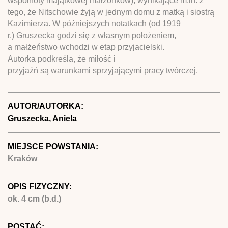
wspólnoty majątkowej małżonków), wynikające m.in. z
tego, że Nitschowie żyją w jednym domu z matką i siostrą
Kazimierza. W późniejszych notatkach (od 1919
r.) Gruszecka godzi się z własnym położeniem,
a małżeństwo wchodzi w etap przyjacielski.
Autorka podkreśla, że miłość i
przyjaźń są warunkami sprzyjającymi pracy twórczej.
AUTOR/AUTORKA:
Gruszecka, Aniela
MIEJSCE POWSTANIA:
Kraków
OPIS FIZYCZNY:
ok. 4 cm (b.d.)
POSTAĆ: