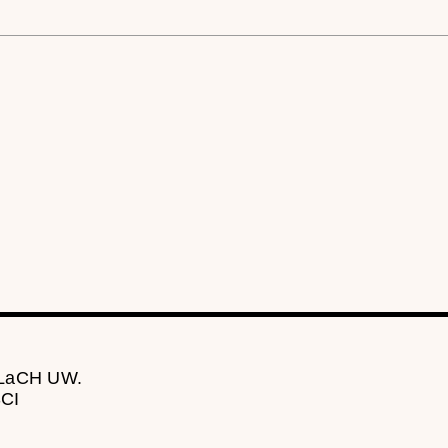
 LaCH UW.
CI