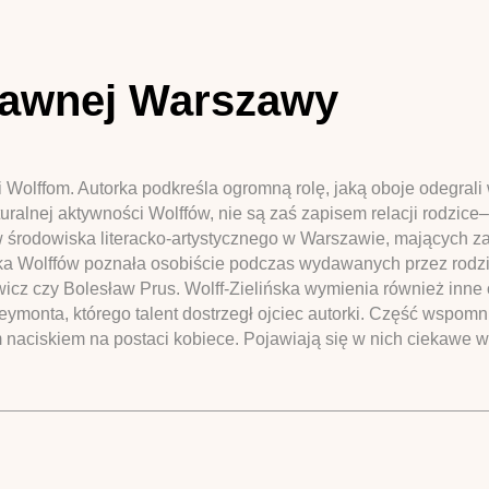
 dawnej Warszawy
i Wolffom. Autorka podkreśla ogromną rolę, jaką oboje odegrali
ralnej aktywności Wolffów, nie są zaś zapisem relacji rodzice–
w środowiska literacko-artystycznego w Warszawie, mających za
córka Wolffów poznała osobiście podczas wydawanych przez rodzi
wicz czy Bolesław Prus. Wolff-Zielińska wymienia również inne o
monta, którego talent dostrzegł ojciec autorki. Część wspomni
m naciskiem na postaci kobiece. Pojawiają się w nich ciekawe w