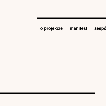
Jump to navigation
o projekcie
manifest
zespó