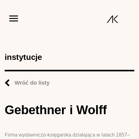
Jump to navigation
instytucje
Wróć do listy
Gebethner i Wolff
Firma wydawniczo-księgarska działająca w latach 1857–