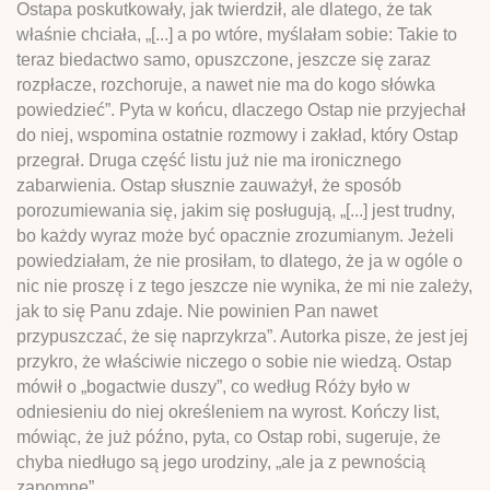
Ostapa poskutkowały, jak twierdził, ale dlatego, że tak
właśnie chciała, „[...] a po wtóre, myślałam sobie: Takie to
teraz biedactwo samo, opuszczone, jeszcze się zaraz
rozpłacze, rozchoruje, a nawet nie ma do kogo słówka
powiedzieć”. Pyta w końcu, dlaczego Ostap nie przyjechał
do niej, wspomina ostatnie rozmowy i zakład, który Ostap
przegrał. Druga część listu już nie ma ironicznego
zabarwienia. Ostap słusznie zauważył, że sposób
porozumiewania się, jakim się posługują, „[...] jest trudny,
bo każdy wyraz może być opacznie zrozumianym. Jeżeli
powiedziałam, że nie prosiłam, to dlatego, że ja w ogóle o
nic nie proszę i z tego jeszcze nie wynika, że mi nie zależy,
jak to się Panu zdaje. Nie powinien Pan nawet
przypuszczać, że się naprzykrza”. Autorka pisze, że jest jej
przykro, że właściwie niczego o sobie nie wiedzą. Ostap
mówił o „bogactwie duszy”, co według Róży było w
odniesieniu do niej określeniem na wyrost. Kończy list,
mówiąc, że już późno, pyta, co Ostap robi, sugeruje, że
chyba niedługo są jego urodziny, „ale ja z pewnością
zapomnę”.