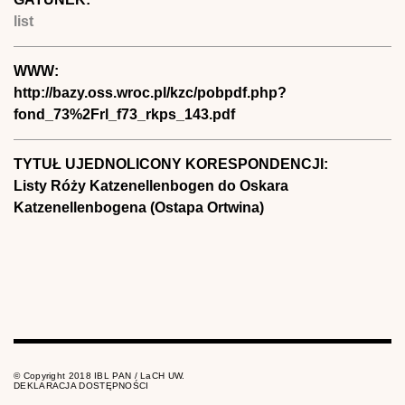
list
WWW:
http://bazy.oss.wroc.pl/kzc/pobpdf.php?
fond_73%2Frl_f73_rkps_143.pdf
TYTUŁ UJEDNOLICONY KORESPONDENCJI:
Listy Róży Katzenellenbogen do Oskara
Katzenellenbogena (Ostapa Ortwina)
© Copyright 2018 IBL PAN / LaCH UW.
DEKLARACJA DOSTĘPNOŚCI