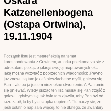
Oskara
Katzenellenbogena
(Ostapa Ortwina),
19.11.1904
Początek listu jest metarefleksją na temat
korespondowania z Ortwinem, autorka przekomarza się z
adresatem, pisząc o jakiejś swojej nieprawomyślności,
jaką można wczytać z poprzednich wiadomości: „Pewno
już znowu są tam jakieś nieszlachetne myśli, gniewa się
Pan – ale bo ja jestem nieznośne stworzenie. A Pan umie
się gniewać. Wtedy pisząc ten list, musiał się Pan trząść z
gniewu, gdybym się tak była tam zjawiła, toby Pan był od
razu zabił, to by była szopka dopiero!”. Tłumaczy się, że
jeśli ostatnio napisała więcej, to nie dlatego, że awantury