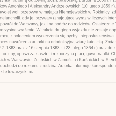
ynką Karoliną Guttówną (późn. Jaworską; z grudnia 1858 r. i 10 
yków Antoniego i Aleksandry Andrzejowskich (10 lutego 1859 r
wojej woli przebywa w majątku Niemojewskich w Rokitnicy; zda
ncholii, gdy jej przywary (znajdujące wyraz w licznych inter
wrót do Warszawy, jak i na podróż do rodziców. Ostatecznie
korzystne wrażenie. W trakcie drugiego wyjazdu nie zostaje do
rpcu, z poleceniem wyrzeczenia się pychy i nieposłuszeństwa. 
oces nawrócenia autorki na ortodoksyjną wiarę katolicką. Zmian
862–1863 oraz z 16 sierpnia 1863 r. i 23 lutego 1864 r.) oraz do
 rodziny, opuszcza klasztor i rozpoczyna pracę guwernantki. 
ch w Warszawie, Żelińskich w Zamościu i Karśnickich w Siemko
dochodzi do rozłamu z rodziną. Autorka informuje korespondent
akże towarzyskimi.