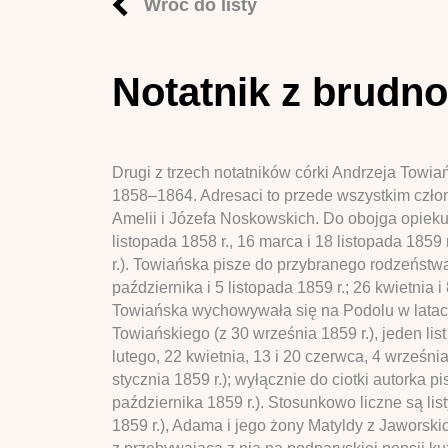
Wróć do listy
Notatnik z brudno
Drugi z trzech notatników córki Andrzeja Towi
1858–1864. Adresaci to przede wszystkim czło
Amelii i Józefa Noskowskich. Do obojga opiekunó
listopada 1858 r., 16 marca i 18 listopada 1859 
r.). Towiańska pisze do przybranego rodzeństw
października i 5 listopada 1859 r.; 26 kwietnia 
Towiańska wychowywała się na Podolu w latach 1
Towiańskiego (z 30 września 1859 r.), jeden lis
lutego, 22 kwietnia, 13 i 20 czerwca, 4 września
stycznia 1859 r.); wyłącznie do ciotki autorka p
października 1859 r.). Stosunkowo liczne są list
1859 r.), Adama i jego żony Matyldy z Jaworskic