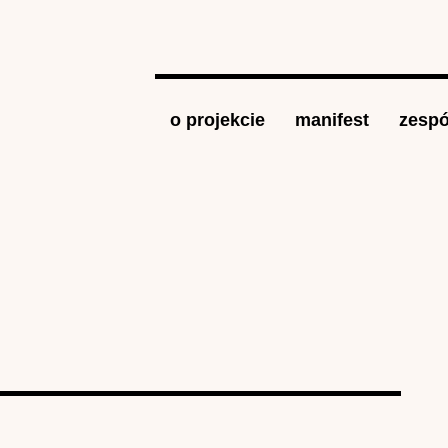
Jump to navigation
o projekcie
manifest
zespó