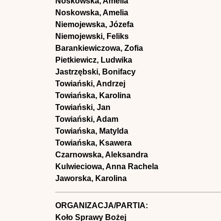
Noskowska, Amelia
Noskowska, Amelia
Niemojewska, Józefa
Niemojewski, Feliks
Barankiewiczowa, Zofia
Pietkiewicz, Ludwika
Jastrzębski, Bonifacy
Towiański, Andrzej
Towiańska, Karolina
Towiański, Jan
Towiański, Adam
Towiańska, Matylda
Towiańska, Ksawera
Czarnowska, Aleksandra
Kulwieciowa, Anna Rachela
Jaworska, Karolina
ORGANIZACJA/PARTIA:
Koło Sprawy Bożej