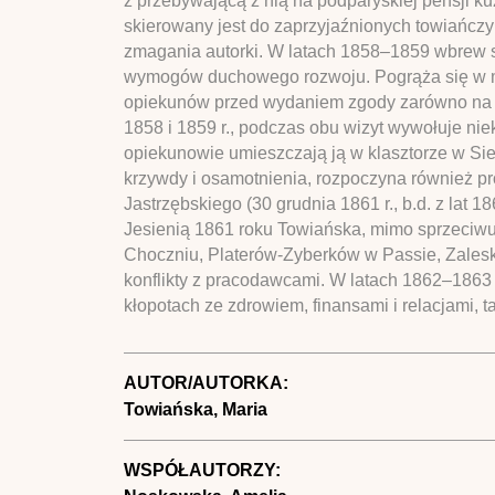
z przebywającą z nią na podparyskiej pensji kuz
skierowany jest do zaprzyjaźnionych towiańcz
zmagania autorki. W latach 1858–1859 wbrew s
wymogów duchowego rozwoju. Pogrąża się w mela
opiekunów przed wydaniem zgody zarówno na po
1858 i 1859 r., podczas obu wizyt wywołuje nie
opiekunowie umieszczają ją w klasztorze w Sie
krzywdy i osamotnienia, rozpoczyna również pr
Jastrzębskiego (30 grudnia 1861 r., b.d. z lat 1
Jesienią 1861 roku Towiańska, mimo sprzeciwu
Choczniu, Platerów-Zyberków w Passie, Zaleski
konflikty z pracodawcami. W latach 1862–1863 
kłopotach ze zdrowiem, finansami i relacjami, t
AUTOR/AUTORKA:
Towiańska, Maria
WSPÓŁAUTORZY: