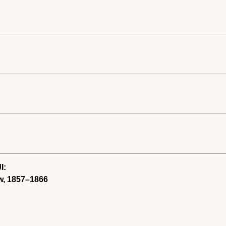
I:
ów, 1857–1866