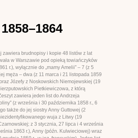
, 1858–1864
awiera brudnopisy i kopie 48 listów z lat
bywała w Warszawie pod opieką towiańczyków
61 r.), wyłącznie do „mamy Amelii” – 7 (z 5
o jej męża – dwa (z 11 marca i 21 listopada 1859
) oraz Józefy z Noskowskich Niemojewskiej (19
 Sierzputowskich Pietkiewiczowa, z którą
eszyt zawiera jeden list do Andrzeja
liny” (z września i 30 października 1858 r., 6
ego także do jej siostry Anny Guttowej (2
j niezidentyfikowanego wuja z Litwy (19
zarnowskiej; z 3 stycznia, 27 lipca i 4 września
ześnia 1863 r.), Anny (późn. Kulwieciowej) wraz