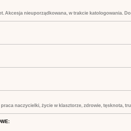
et. Akcesja nieuporządkowana, w trakcie katologowania. D
e, praca naczycielki, życie w klasztorze, zdrowie, tęsknota,
OWE: