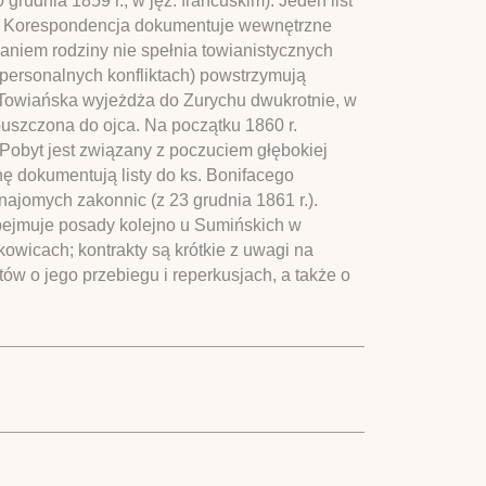
grudnia 1859 r., w jęz. francuskim). Jeden list
.). Korespondencja dokumentuje wewnętrzne
niem rodziny nie spełnia towianistycznych
personalnych konfliktach) powstrzymują
 Towiańska wyjeżdża do Zurychu dwukrotnie, w
puszczona do ojca. Na początku 1860 r.
Pobyt jest związany z poczuciem głębokiej
ę dokumentują listy do ks. Bonifacego
 znajomych zakonnic (z 23 grudnia 1861 r.).
Obejmuje posady kolejno u Sumińskich w
wicach; kontrakty są krótkie z uwagi na
ów o jego przebiegu i reperkusjach, a także o