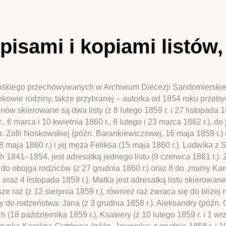
pisami i kopiami listów
ańskiego przechowywanych w Archiwum Diecezji Sandomierskiej z
nkowie rodziny, także przybranej – autorka od 1854 roku prze
w skierowane są dwa listy (z 8 lutego 1859 r. i 27 listopada 18
r., 6 marca i 10 kwietnia 1860 r., 8 lutego i 23 marca 1862 r.), d
a: Zofii Noskowskiej (późn. Barankiewiczowej, 16 maja 1859 r.
i 8 maja 1860 r.) i jej męża Feliksa (15 maja 1860 r.). Ludwika z
841–1854, jest adresatką jednego listu (9 czerwca 1861 r.). Z
t do obojga rodziców (z 27 grudnia 1860 r.) oraz 8 do „mamy Karo
 oraz 4 listopada 1859 r.). Matka jest adresatką listu skierowan
isze raz (z 12 sierpnia 1859 r.), również raz zwraca się do bliże
y do rodzeństwa: Jana (z 3 grudnia 1858 r.), Aleksandry (późn. C
h (18 października 1859 r.), Ksawery (z 10 lutego 1859 r. i 1 wr