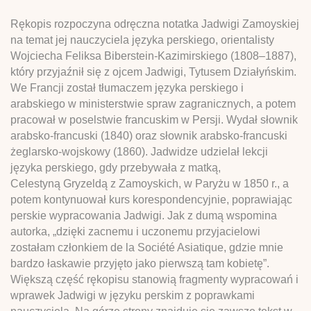
Rękopis rozpoczyna odręczna notatka Jadwigi Zamoyskiej
na temat jej nauczyciela języka perskiego, orientalisty
Wojciecha Feliksa Biberstein-Kazimirskiego (1808–1887),
który przyjaźnił się z ojcem Jadwigi, Tytusem Działyńskim.
We Francji został tłumaczem języka perskiego i
arabskiego w ministerstwie spraw zagranicznych, a potem
pracował w poselstwie francuskim w Persji. Wydał słownik
arabsko-francuski (1840) oraz słownik arabsko-francuski
żeglarsko-wojskowy (1860). Jadwidze udzielał lekcji
języka perskiego, gdy przebywała z matką,
Celestyną Gryzeldą z Zamoyskich, w Paryżu w 1850 r., a
potem kontynuował kurs korespondencyjnie, poprawiając
perskie wypracowania Jadwigi. Jak z dumą wspomina
autorka, „dzięki zacnemu i uczonemu przyjacielowi
zostałam członkiem de la Société Asiatique, gdzie mnie
bardzo łaskawie przyjęto jako pierwszą tam kobietę”.
Większą część rękopisu stanowią fragmenty wypracowań i
wprawek Jadwigi w języku perskim z poprawkami