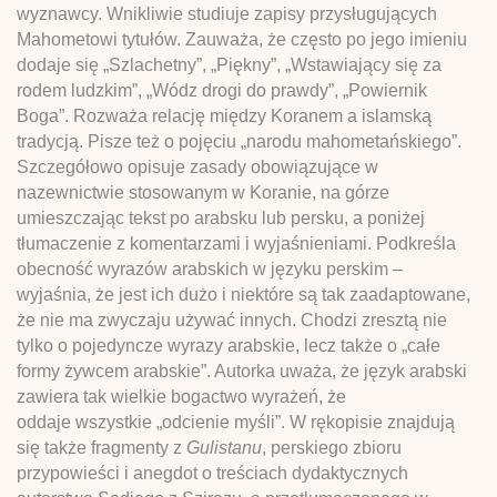
wyznawcy. Wnikliwie studiuje zapisy przysługujących
Mahometowi tytułów. Zauważa, że często po jego imieniu
dodaje się „Szlachetny”, „Piękny”, „Wstawiający się za
rodem ludzkim”, „Wódz drogi do prawdy”, „Powiernik
Boga”. Rozważa relację między Koranem a islamską
tradycją.
Pisze też o pojęciu „narodu mahometańskiego”.
Szczegółowo opisuje zasady obowiązujące w
nazewnictwie stosowanym w Koranie, na górze
umieszczając tekst po arabsku lub persku, a poniżej
tłumaczenie z komentarzami i wyjaśnieniami. Podkreśla
obecność wyrazów arabskich w języku perskim –
wyjaśnia, że jest ich dużo i niektóre są tak zaadaptowane,
że nie ma zwyczaju używać innych. Chodzi zresztą nie
tylko o pojedyncze wyrazy arabskie, lecz także o „całe
formy żywcem arabskie”. Autorka uważa, że język arabski
zawiera tak wielkie bogactwo wyrażeń, że
oddaje wszystkie „odcienie myśli”. W rękopisie znajdują
się także fragmenty z
Gulistanu
, perskiego zbioru
przypowieści i anegdot o treściach dydaktycznych