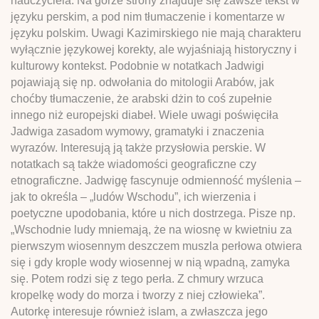
nauczyciela. Na górze strony znajduje się zawsze tekst w
języku perskim, a pod nim tłumaczenie i komentarze w
języku polskim. Uwagi Kazimirskiego nie mają charakteru
wyłącznie językowej korekty, ale wyjaśniają historyczny i
kulturowy kontekst. Podobnie w notatkach Jadwigi
pojawiają się np. odwołania do mitologii Arabów, jak
choćby tłumaczenie, że arabski dżin to coś zupełnie
innego niż europejski diabeł. Wiele uwagi poświęciła
Jadwiga zasadom wymowy, gramatyki i znaczenia
wyrazów. Interesują ją także przysłowia perskie. W
notatkach są także wiadomości geograficzne czy
etnograficzne. Jadwigę fascynuje odmienność myślenia –
jak to określa – „ludów Wschodu”, ich wierzenia i
poetyczne upodobania, które u nich dostrzega. Pisze np.
„Wschodnie ludy mniemają, że na wiosnę w kwietniu za
pierwszym wiosennym deszczem muszla perłowa otwiera
się i gdy krople wody wiosennej w nią wpadną, zamyka
się. Potem rodzi się z tego perła. Z chmury wrzuca
kropelkę wody do morza i tworzy z niej człowieka”.
Autorkę interesuje również islam, a zwłaszcza jego