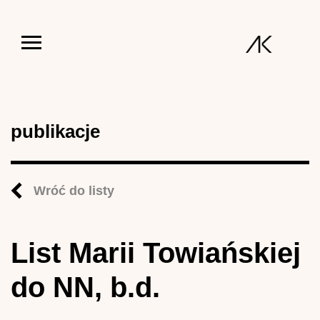
Jump to navigation
publikacje
Wróć do listy
List Marii Towiańskiej
do NN, b.d.