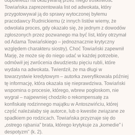
odpowiedzi na okazywaną przez niego troskliwość
Towiańska zaprezentowała list od adwokata, który
przygotowywał ją do sprawy wytoczonej byłemu
pracodawcy Rudnickiemu (z innych listów wiemy, że
odwołała proces, gdy okazało się, że jednym z dowodów
zgłoszonych przez pozwanego ma być list, który otrzymał
od Adama Towiańskiego – jednoznacznie krytyczny
względem charakteru siostry). Choć Towiański zapewnił
Marję, że może się do niego udać w każdej potrzebie,
odmówił jej zwrócenia dwudziestu pięciu rubli, które
wydała na adwokata. Twierdził, że ma długi w
towarzystwie kredytowym – autorka zweryfikowała później
tę informację, która okazała się nieprawdziwa. Towiański
wspomina o procesie, którego, wbrew pogłoskom, nie
wygrał – najpewniej chodziło o rekompensatę za
konfiskatę rodzinnego majątku w Antoszwińciu, której
część należałaby się autorce, lub o kwestie związane ze
spadkiem po rodzicach. Towiańska przyznaje się do
„ostrego rąbania” brata, którego krytykuje za „komedie” i
despotyzm" (k. 2).