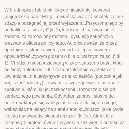
W brudnopisie lub kopii listu do niezidentyfikowanej
„najdroższej pani” Marja Towiańska wyraża smutek, że nie
zdążyła pożegnać jej przed wyjazdem. „Przyczyną tego by
perkalik, a raczej żyd” (k. 1), który nie chciał zwrócić jej
zadatku za zamówiony materiał; dyskusję zakończyło
wezwanie oficera policyjnego. Autorka uważa, że przez
opóźnienie „straciła wiele”, nie udało jej się bowiem
opowiedzieć „żywym głosem o b. a b. ważnym zajściu” (k.
1). Chodzi o niespodziewaną wizytę starszego brata, który,
od kiedy autorka w 1862 roku ostatecznie wyrzekła się
towianizmu, nie utrzymywał z nią kontaktów (podobnie jak
większość rodziny). Towiańska szczegółowo relacjonuje
spotkanie, które, ku jej zaskoczeniu, rozpoczęło się od
serdecznego powitania. Gdy Adam zaprosił siostrę do
hotelu, w którym się zatrzymał, ta zwróciła się do niego,
wskazując na leżący na ziemi siennik: „zobacz, jakie twoje
siostra ma wygody, oto jest jej łoże” (k. 1v.). Atmosfera
rozmowy z bratem również wywołała zdziwienie autorki. W