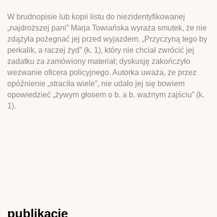
W brudnopisie lub kopii listu do niezidentyfikowanej
„najdroższej pani” Marja Towiańska wyraża smutek, że nie
zdążyła pożegnać jej przed wyjazdem. „Przyczyną tego by
perkalik, a raczej żyd” (k. 1), który nie chciał zwrócić jej
zadatku za zamówiony materiał; dyskusję zakończyło
wezwanie oficera policyjnego. Autorka uważa, że przez
opóźnienie „straciła wiele”, nie udało jej się bowiem
opowiedzieć „żywym głosem o b. a b. ważnym zajściu” (k.
1).
publikacje