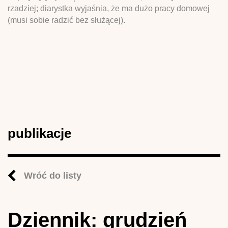
rzadziej; diarystka wyjaśnia, że ma dużo pracy domowej
(musi sobie radzić bez służącej).
publikacje
Wróć do listy
Dziennik: grudzień