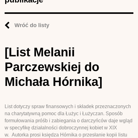
Wróć do listy
[List Melanii
Parczewskiej do
Michała Hórnika]
List dotyczy spraw finansowych i składek przeznaczonych
na charytatywną pomoc dla Łużyc i Łużyczan. Sposób
formułowania próśb i zabiegania o darczyńców daje wgląd
w specyfikę działalności dobroczynnej kobiet w XIX
w. Autorka prosi księdza Hórnika o przesłanie kopii listu