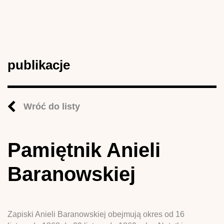
publikacje
Wróć do listy
Pamiętnik Anieli
Baranowskiej
Zapiski Anieli Baranowskiej obejmują okres od 16