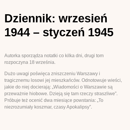
Dziennik: wrzesień
1944 – styczeń 1945
Autorka sporządza notatki co kilka dni, drugi tom
rozpoczyna 18 września.
Dużo uwagi poświęca zniszczeniu Warszawy i
tragicznemu losowi jej mieszkańców. Odnotowuje wieści,
jakie do niej docierają: „Wiadomości o Warszawie są
przeważnie hiobowe. Dzieją się tam rzeczy straszliwe”.
Próbuje też ocenić dwa miesiące powstania: „To
niezrozumiały koszmar, czasy Apokalipsy”.