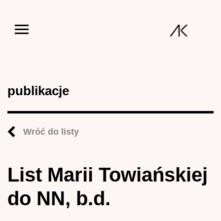
Jump to navigation
publikacje
Wróć do listy
List Marii Towiańskiej
do NN, b.d.