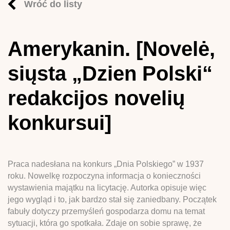
Wróć do listy
Amerykanin. [Novelė,
siųsta „Dzien Polski“
redakcijos novelių
konkursui]
Praca nadesłana na konkurs „Dnia Polskiego” w 1937
roku. Nowelkę rozpoczyna informacja o konieczności
wystawienia majątku na licytację. Autorka opisuje więc
jego wygląd i to, jak bardzo stał się zaniedbany. Początek
fabuły dotyczy przemyśleń gospodarza domu na temat
sytuacji, która go spotkała. Zdaje on sobie sprawę, że