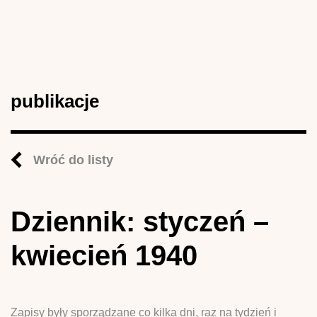
publikacje
Wróć do listy
Dziennik: styczeń –
kwiecień 1940
Zapisy były sporządzane co kilka dni, raz na tydzień i