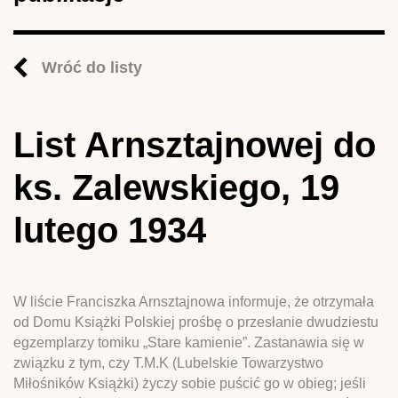
Wróć do listy
List Arnsztajnowej do
ks. Zalewskiego, 19
lutego 1934
W liście Franciszka Arnsztajnowa informuje, że otrzymała
od Domu Książki Polskiej prośbę o przesłanie dwudziestu
egzemplarzy tomiku „Stare kamienie”. Zastanawia się w
związku z tym, czy T.M.K (Lubelskie Towarzystwo
Miłośników Książki) życzy sobie puścić go w obieg; jeśli