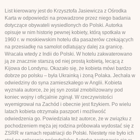
List kierowany jest do Krzysztofa Jasiewicza z Ośrodka
Karta w odpowiedzi na prowadzone przez niego badania
dotyczące obywateli wysiedlonych do Polski. Autorka
opisuje w nim historię pewnej kobiety, którą spotkała w
1960 r. w moskiewskim hotelu dla pasażerów czekających
na przesiadkę na samolot odlatujący dalej za granicę.
Wracała wtedy z Indii do Polski. W hotelu zakwaterowano
ją ze znacznie starszą od niej prostą kobietą, lecącą z
Kijowa do Londynu. Okazało się, że kobieta mówi bardzo
dobrze po polsku – była Ukrainką i żoną Polaka. Jechała w
odwiedziny do syna zamieszkałego w Anglii. Kobieta
wyznała autorce, że jej syn został zmobilizowany pod
koniec wojny i oficjalnie zginął. W rzeczywistości
wyemigrował na Zachód i obecnie jest fizykiem. Po wielu
latach kobieta otrzymała paszport i możliwość
odwiedzenia go. Powiedziała też autorce, że w związku z
pochodzeniem męża jej rodzina próbowała wydostać się z
ZSRR w ramach repatriacji do Polski. Niestety nie było ich