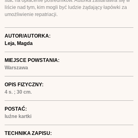
stać na opłacenie pośredników. Autorka zastanawia się w
liście nad tym, kim mogli być ludzie żądający łapówki za
umożliwienie repatriacji.
AUTOR/AUTORKA:
Leja, Magda
MIEJSCE POWSTANIA:
Warszawa
OPIS FIZYCZNY:
4 s. ; 30 cm.
POSTAĆ:
luźne kartki
TECHNIKA ZAPISU: