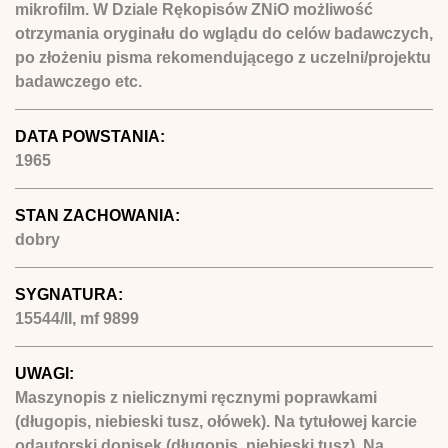
mikrofilm. W Dziale Rękopisów ZNiO możliwość
otrzymania oryginału do wglądu do celów badawczych,
po złożeniu pisma rekomendującego z uczelni/projektu
badawczego etc.
DATA POWSTANIA:
1965
STAN ZACHOWANIA:
dobry
SYGNATURA:
15544/II, mf 9899
UWAGI:
Maszynopis z nielicznymi ręcznymi poprawkami
(długopis, niebieski tusz, ołówek). Na tytułowej karcie
odautorski dopisek (długopis, niebieski tusz). Na