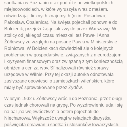
spotkania w Poznaniu oraz podróże po wielkopolskich
miejscowościach, w które wyruszyła wraz z mężem,
odwiedzając licznych znajomych (m.in. Posadowo,
Pakosław, Opalenica). Na święta pojechali ponownie do
Bolcienik, przejeżdżając jak zwykle przez Warszawę. W
stolicy od jakiegoś czasu mieszkali też Paweł i Anna
Żółtowscy ze względu na posadę Pawła w Ministerstwie
Rolnictwa. W Bolcienikach dowiedzieli się o kolejnych
problemach w gospodarstwie, związanych z nieurodzajem
i kryzysem finansowym oraz związaną z tym koniecznością
obniżenia cen za ryby. Sfinalizowali również sprawy
urzędowe w Wilnie. Przy tej okazji autorka odnotowała
zasłyszane opowieści o zamieszkach wileńskich, które
miały być sprowokowane przez Żydów.
W lutym 1932 r. Żółtowscy wrócili do Poznania, przez długi
czas jednak chorowali na grypę. Po wyzdrowieniu udali się
na bal „na województwo”, a potem pojechali do
Niechanowa. Większość uwagi w relacjach diarystka
poświęciła omawianiu spotkań i stosunków towarzyskich.