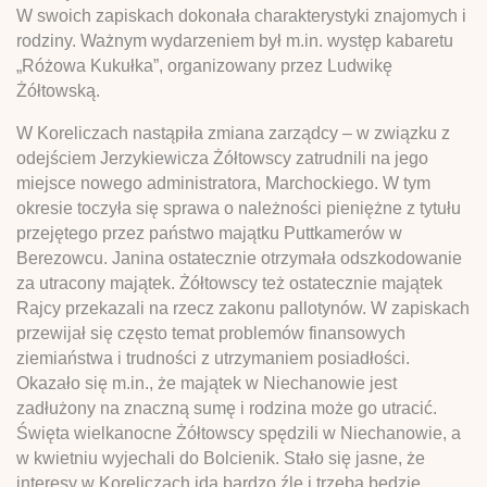
W swoich zapiskach dokonała charakterystyki znajomych i
rodziny. Ważnym wydarzeniem był m.in. występ kabaretu
„Różowa Kukułka”, organizowany przez Ludwikę
Żółtowską.
W Koreliczach nastąpiła zmiana zarządcy – w związku z
odejściem Jerzykiewicza Żółtowscy zatrudnili na jego
miejsce nowego administratora, Marchockiego. W tym
okresie toczyła się sprawa o należności pieniężne z tytułu
przejętego przez państwo majątku Puttkamerów w
Berezowcu. Janina ostatecznie otrzymała odszkodowanie
za utracony majątek. Żółtowscy też ostatecznie majątek
Rajcy przekazali na rzecz zakonu pallotynów. W zapiskach
przewijał się często temat problemów finansowych
ziemiaństwa i trudności z utrzymaniem posiadłości.
Okazało się m.in., że majątek w Niechanowie jest
zadłużony na znaczną sumę i rodzina może go utracić.
Święta wielkanocne Żółtowscy spędzili w Niechanowie, a
w kwietniu wyjechali do Bolcienik. Stało się jasne, że
interesy w Koreliczach idą bardzo źle i trzeba będzie