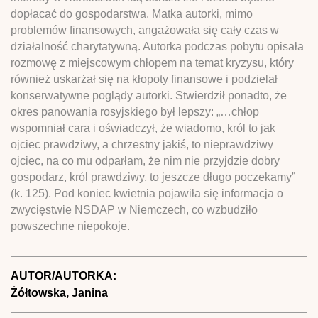
dopłacać do gospodarstwa. Matka autorki, mimo
problemów finansowych, angażowała się cały czas w
działalność charytatywną. Autorka podczas pobytu opisała
rozmowę z miejscowym chłopem na temat kryzysu, który
również uskarżał się na kłopoty finansowe i podzielał
konserwatywne poglądy autorki. Stwierdził ponadto, że
okres panowania rosyjskiego był lepszy: „…chłop
wspomniał cara i oświadczył, że wiadomo, król to jak
ojciec prawdziwy, a chrzestny jakiś, to nieprawdziwy
ojciec, na co mu odparłam, że nim nie przyjdzie dobry
gospodarz, król prawdziwy, to jeszcze długo poczekamy”
(k. 125). Pod koniec kwietnia pojawiła się informacja o
zwycięstwie NSDAP w Niemczech, co wzbudziło
powszechne niepokoje.
AUTOR/AUTORKA:
Żółtowska, Janina