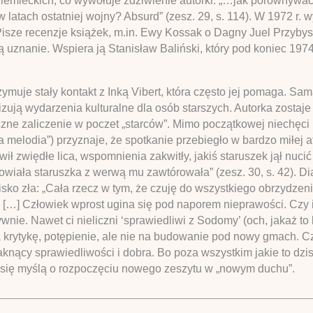
emieckich, co wywołuje zdziwienie autorki: „…jak porównywać 
latach ostatniej wojny? Absurd” (zesz. 29, s. 114). W 1972 r. w
. Pisze recenzje książek, m.in. Ewy Kossak o Dagny Juel Przyby
uznanie. Wspiera ją Stanisław Baliński, który pod koniec 1974 
zymuje stały kontakt z Inką Vibert, która często jej pomaga. Sa
zują wydarzenia kulturalne dla osób starszych. Autorka zostaj
zne zaliczenie w poczet „starców”. Mimo początkowej niechęci 
 melodia”) przyznaje, że spotkanie przebiegło w bardzo miłej a
ił zwiędłe lica, wspomnienia zakwitły, jakiś staruszek jął nu
owiała staruszka z werwą mu zawtórowała” (zesz. 30, s. 42). D
lisko zła: „Cała rzecz w tym, że czuję do wszystkiego obrzydzen
 […] Człowiek wprost ugina się pod naporem nieprawości. Czy i
nie. Nawet ci nieliczni ‘sprawiedliwi z Sodomy’ (och, jakaż to
a krytykę, potępienie, ale nie na budowanie pod nowy gmach. 
łaknący sprawiedliwości i dobra. Bo poza wszystkim jakie to dz
zy się myślą o rozpoczęciu nowego zeszytu w „nowym duchu”.