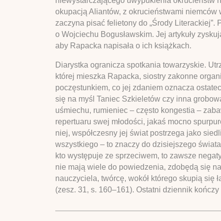
niewystarczającego uwypuklenia okrucieństw ni
okupacją Aliantów, z okrucieństwami niemców w 
zaczyna pisać felietony do „Środy Literackiej”
o Wojciechu Bogusławskim. Jej artykuły zyskują 
aby Rapacka napisała o ich książkach.
Diarystka ogranicza spotkania towarzyskie. Utr
której mieszka Rapacka, siostry zakonne organi
poczęstunkiem, co jej zdaniem oznacza ostatec
się na myśl Taniec Szkieletów czy inna grobowa
uśmiechu, rumieniec – często kongestia – zabaw
repertuaru swej młodości, jakaś mocno spurpur
niej, współczesny jej świat postrzega jako sied
wszystkiego – to znaczy do dzisiejszego świata
kto występuje ze sprzeciwem, to zawsze negatyw
nie mają wiele do powiedzenia, zdobędą się n
nauczyciela, twórcę, wokół którego skupią się 
(zesz. 31, s. 160–161). Ostatni dziennik końc