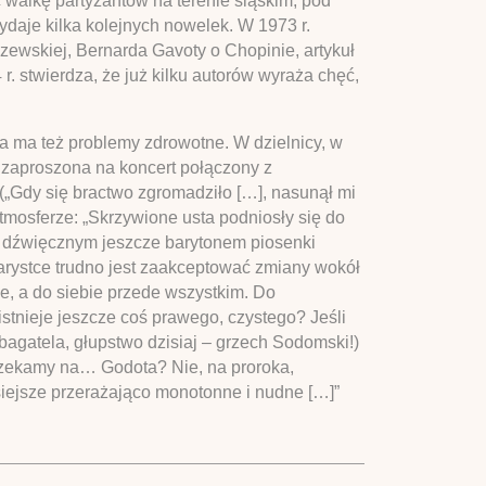
walkę partyzantów na terenie śląskim, pod
ydaje kilka kolejnych nowelek. W 1973 r.
szewskiej, Bernarda Gavoty o Chopinie, artykuł
r. stwierdza, że już kilku autorów wyraża chęć,
ma ma też problemy zdrowotne. W dzielnicy, w
e zaproszona na koncert połączony z
(„Gdy się bractwo zgromadziło […], nasunął mi
tmosferze: „Skrzywione usta podniosły się do
cić dźwięcznym jeszcze barytonem piosenki
iarystce trudno jest zaakceptować zmiany wokół
ie, a do siebie przede wszystkim. Do
stnieje jeszcze coś prawego, czystego? Jeśli
 bagatela, głupstwo dzisiaj – grzech Sodomski!)
Czekamy na… Godota? Nie, na proroka,
isiejsze przerażająco monotonne i nudne […]”