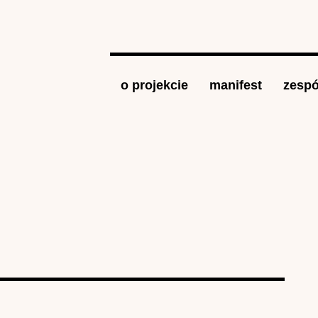
Jump to navigation
o projekcie
manifest
zespó