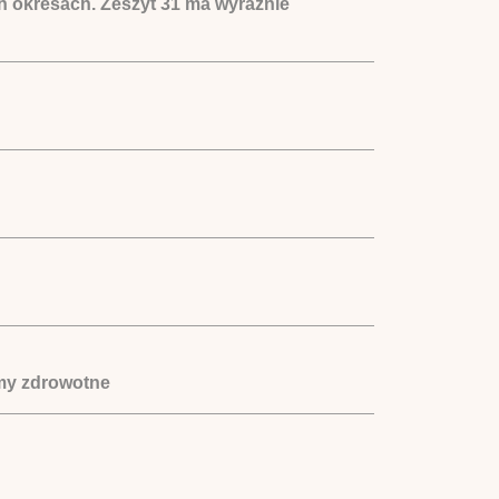
ch okresach. Zeszyt 31 ma wyraźnie
lemy zdrowotne