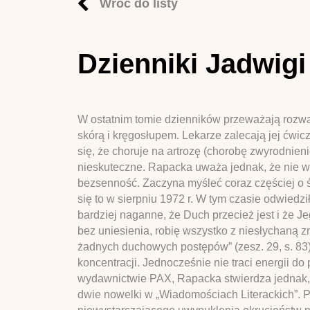
Wróć do listy
Dzienniki Jadwigi
W ostatnim tomie dzienników przeważają rozważa
skórą i kręgosłupem. Lekarze zalecają jej ćwic
się, że choruje na artrozę (chorobę zwyrodnieni
nieskuteczne. Rapacka uważa jednak, że nie wa
bezsenność. Zaczyna myśleć coraz częściej o ś
się to w sierpniu 1972 r. W tym czasie odwiedz
bardziej naganne, że Duch przecież jest i że 
bez uniesienia, robię wszystko z niesłychaną z
żadnych duchowych postępów” (zesz. 29, s. 83)
koncentracji. Jednocześnie nie traci energii do
wydawnictwie PAX, Rapacka stwierdza jednak, że
dwie nowelki w „Wiadomościach Literackich”. 