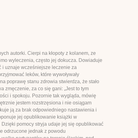
ch autorki. Cierpi na kłopoty z kolanem, ze
 mimo wyleczenia, często jej dokucza. Dowiaduje
ć i uznaje wcześniejsze leczenie za
 przyjmować leków, które wywoływały
na poprawę stanu zdrowia stwierdza, że stało
a zmęczenie, za co się gani: „Jest to tym
ości i spokoju. Pozornie tak wygląda, mówię
trznie jestem rozstrzęsiona i nie osiągam
kuje ją za brak odpowiedniego nastawienia i
roponuje jej opublikowanie książki w
 Dzięki pomocy stryja udaje jej się opublikować
one odrzucone jednak z powodu