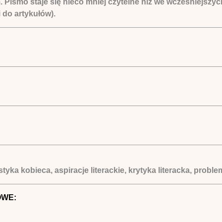
 Pismo staje się nieco mniej czytelne niż we wcześniejszy
 do artykułów).
tyka kobieca, aspiracje literackie, krytyka literacka, prob
OWE: