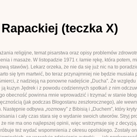
 Rapackiej (teczka X)
nia religijne, temat pisarstwa oraz opisy problemów zdrowotny
zenia i masaże. W listopadzie 1971 r. łamie rękę, która potem,
ową stawów). Lekarz orzeka, że nie da się już nic na to poradzi
rto się tym martwić, bo teraz przynajmniej nie będzie musiała
mierci, z nadzieją na ponowne nadejście „Ducha”. Ze względu 
ił ją kuzyn Jędrek i z powodu codziennych spotkań z nim odczuw
Jego obecność powinna mnie wprowadzić i trzymać w stanie błog
ręcznością (jak podczas Błogostanu zeszłorocznego), ale wewnę
. Następnie odbywa „rozmowy” z Bibisią i „Duchem”, który kryty
 pisania i cały czas stara się o wydanie swoich utworów. Stryj p
 nie ma ono najlepszej opinii, więc wstrzymuje się z decyzją.
Próbuje też wydać wspomnienia z okresu opolskiego. Zostały 