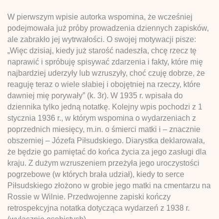
W pierwszym wpisie autorka wspomina, że wcześniej
podejmowała już próby prowadzenia dziennych zapisków,
ale zabrakło jej wytrwałości. O swojej motywacji pisze:
„Więc dzisiaj, kiedy już starość nadeszła, chcę rzecz tę
naprawić i spróbuję spisywać zdarzenia i fakty, które mię
najbardziej uderzyły lub wzruszyły, choć czuję dobrze, że
reaguję teraz o wiele słabiej i obojętniej na rzeczy, które
dawniej mię porywały” (k. 3r). W 1935 r. wpisała do
dziennika tylko jedną notatkę. Kolejny wpis pochodzi z 1
stycznia 1936 r., w którym wspomina o wydarzeniach z
poprzednich miesięcy, m.in. o śmierci matki i – znacznie
obszerniej – Józefa Piłsudskiego. Diarystka deklarowała,
że będzie go pamiętać do końca życia za jego zasługi dla
kraju. Z dużym wzruszeniem przeżyła jego uroczystości
pogrzebowe (w których brała udział), kiedy to serce
Piłsudskiego złożono w grobie jego matki na cmentarzu na
Rossie w Wilnie. Przedwojenne zapiski kończy
retrospekcyjna notatka dotycząca wydarzeń z 1938 r.