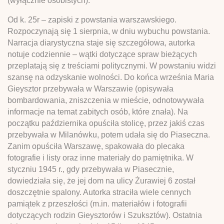
(wyłącznie osobistych).
Od k. 25r – zapiski z powstania warszawskiego.
Rozpoczynają się 1 sierpnia, w dniu wybuchu powstania.
Narracja diarystyczna staje się szczegółowa, autorka
notuje codziennie – wątki dotyczące spraw bieżących
przeplatają się z treściami politycznymi. W powstaniu widzi
szansę na odzyskanie wolności. Do końca września Maria
Gieysztor przebywała w Warszawie (opisywała
bombardowania, zniszczenia w mieście, odnotowywała
informacje na temat zabitych osób, które znała). Na
początku października opuściła stolicę, przez jakiś czas
przebywała w Milanówku, potem udała się do Piaseczna.
Zanim opuściła Warszawę, spakowała do plecaka
fotografie i listy oraz inne materiały do pamiętnika. W
styczniu 1945 r., gdy przebywała w Piasecznie,
dowiedziała się, że jej dom na ulicy Żurawiej 6 został
doszczętnie spalony. Autorka straciła wiele cennych
pamiątek z przeszłości (m.in. materiałów i fotografii
dotyczących rodzin Gieysztorów i Szuksztów). Ostatnia