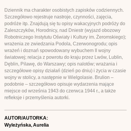
Dziennik ma charakter osobistych zapisków codziennych.
Szczegółowo rejestruje nastroje, czynności, zajęcia,
podróże itp. Znajdują się tu opisy wakacyjnych podróży do
Zaleszczyków, Horodnicy, nad Dniestr (wyjazd obozowy
Robotniczego Instytutu Oświaty i Kultury im. Żeromskiego);
wrażenia ze zwiedzania Podola, Czerwonogrodu; opis
wrażeń i doznań spowodowany wybuchem II wojny
światowej; relacja z powrotu do kraju przez Lwów, Lublin,
Dęblin, Pilawę, do Warszawy; opis nalotów; wrażania i
szczegółowe opisy działań (dzień po dniu) i życia w czasie
wojny w stolicy, a następnie w Wielgolasie. Brulion –
podobnie – szczegółowo opisuje wydarzenia mające
miejsce od września 1943 do czerwca 1944 r., a także
refleksje i przemyślenia autorki.
AUTOR/AUTORKA:
Wyleżyńska, Aurelia