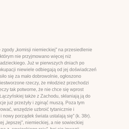
zgody „komisji niemieckiej” na przesiedlenie
w którym nie przyjmowano więcej niż
Radzieckiego. Już w pierwszych dniach po
okupacji niewiele odbiegają od jej doświadczeń
siło się za mało dobrowolnie, ogłoszono
iestworzone rzeczy, że młodzież przechodzi
eczy tak potworne, że nie chce się wprost
Łączyńskiej także z Zachodu, skłaniają ją do
e już przeżyły i zginąć muszą. Poza tym
rować, wszędzie uzbroić tytanicznie i
 nowy porządek świata ustalają się” (k. 38r).
„lepszej”, niemieckiej, a nie sowieckiej