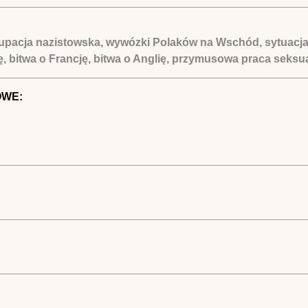
upacja nazistowska, wywózki Polaków na Wschód, sytuacja i
bitwa o Francję, bitwa o Anglię, przymusowa praca seksual
OWE: