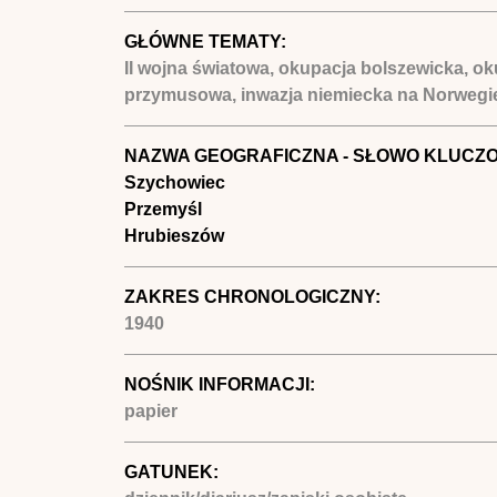
GŁÓWNE TEMATY:
II wojna światowa, okupacja bolszewicka, ok
przymusowa, inwazja niemiecka na Norwegię, 
NAZWA GEOGRAFICZNA - SŁOWO KLUCZ
Szychowiec
Przemyśl
Hrubieszów
ZAKRES CHRONOLOGICZNY:
1940
NOŚNIK INFORMACJI:
papier
GATUNEK: