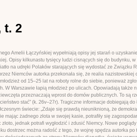
t. 2
go Amelii Łączyńskiej wypełniają opisy jej starań o uzyskanie 
ej. Opisy kilkunastu tysięcy ludzi cisnących się do budynku, 
wiatło na udręki Polaków starających się wydostać ze Związku 
przez Niemców autorka przekonała się, że realia nazistowskiej 
młodzież od 15–25 lat na roboty rolne do siebie, ponieważ zgło
h. W Warszawie łapią młodzież po ulicach. Opowiadają także n
 dziewczęta przeznaczają wprost do domów publicznych. To są rz
cieństwo stać” (k. 26v–27r). Tragiczne informacje dobiegają do 
zesnym świecie: „Zdaje się prawdą nieuniknioną, że demokracj
nie mając żadnego złota w swojej kasie, potrafiły się zagospoda
 złoto, jednak potrafi wygłodzić i zdusić Niemcy. Nowe poglądy i
 dostrzec można radość z tego, że wojnę spędza autorka po tej 