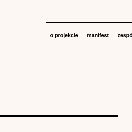
Jump to navigation
o projekcie
manifest
zespó