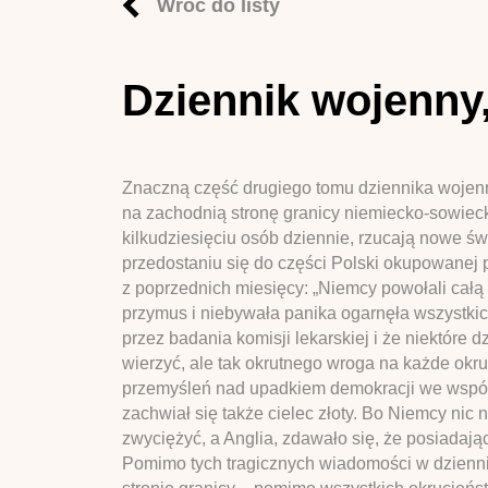
Wróć do listy
Dziennik wojenny, 
Znaczną część drugiego tomu dziennika wojenne
na zachodnią stronę granicy niemiecko-sowiecki
kilkudziesięciu osób dziennie, rzucają nowe ś
przedostaniu się do części Polski okupowanej 
z poprzednich miesięcy: „Niemcy powołali całą 
przymus i niebywała panika ogarnęła wszystkic
przez badania komisji lekarskiej i że niektóre
wierzyć, ale tak okrutnego wroga na każde okru
przemyśleń nad upadkiem demokracji we współc
zachwiał się także cielec złoty. Bo Niemcy nic 
zwyciężyć, a Anglia, zdawało się, że posiadając
Pomimo tych tragicznych wiadomości w dzienniku