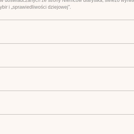
tw doświadczanych ze strony Niemców diarystka, świeżo wyrwana
ir i „sprawiedliwości dziejowej”.