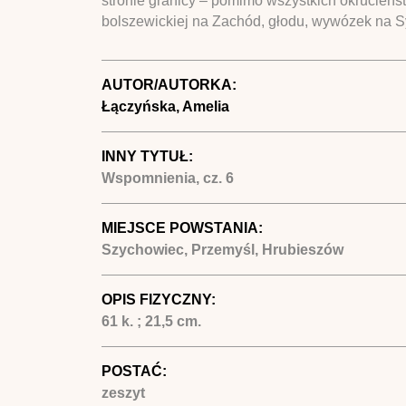
stronie granicy – pomimo wszystkich okrucieńs
bolszewickiej na Zachód, głodu, wywózek na Syb
AUTOR/AUTORKA:
Łączyńska, Amelia
INNY TYTUŁ:
Wspomnienia, cz. 6
MIEJSCE POWSTANIA:
Szychowiec, Przemyśl, Hrubieszów
OPIS FIZYCZNY:
61 k. ; 21,5 cm.
POSTAĆ:
zeszyt