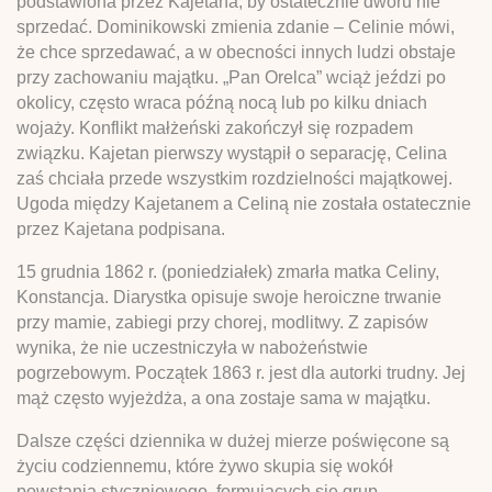
podstawiona przez Kajetana, by ostatecznie dworu nie
sprzedać. Dominikowski zmienia zdanie – Celinie mówi,
że chce sprzedawać, a w obecności innych ludzi obstaje
przy zachowaniu majątku. „Pan Orelca” wciąż jeździ po
okolicy, często wraca późną nocą lub po kilku dniach
wojaży. Konflikt małżeński zakończył się rozpadem
związku. Kajetan pierwszy wystąpił o separację, Celina
zaś chciała przede wszystkim rozdzielności majątkowej.
Ugoda między Kajetanem a Celiną nie została ostatecznie
przez Kajetana podpisana.
15 grudnia 1862 r. (poniedziałek) zmarła matka Celiny,
Konstancja. Diarystka opisuje swoje heroiczne trwanie
przy mamie, zabiegi przy chorej, modlitwy. Z zapisów
wynika, że nie uczestniczyła w nabożeństwie
pogrzebowym. Początek 1863 r. jest dla autorki trudny. Jej
mąż często wyjeżdża, a ona zostaje sama w majątku.
Dalsze części dziennika w dużej mierze poświęcone są
życiu codziennemu, które żywo skupia się wokół
powstania styczniowego, formujących się grup