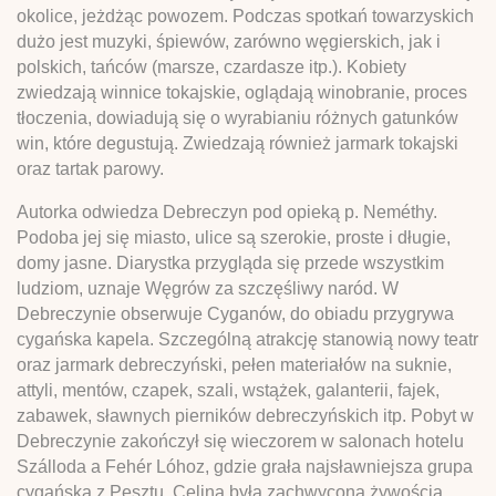
okolice, jeżdżąc powozem. Podczas spotkań towarzyskich
dużo jest muzyki, śpiewów, zarówno węgierskich, jak i
polskich, tańców (marsze, czardasze itp.). Kobiety
zwiedzają winnice tokajskie, oglądają winobranie, proces
tłoczenia, dowiadują się o wyrabianiu różnych gatunków
win, które degustują. Zwiedzają również jarmark tokajski
oraz tartak parowy.
Autorka odwiedza Debreczyn pod opieką p. Neméthy.
Podoba jej się miasto, ulice są szerokie, proste i długie,
domy jasne. Diarystka przygląda się przede wszystkim
ludziom, uznaje Węgrów za szczęśliwy naród. W
Debreczynie obserwuje Cyganów, do obiadu przygrywa
cygańska kapela. Szczególną atrakcję stanowią nowy teatr
oraz jarmark debreczyński, pełen materiałów na suknie,
attyli, mentów, czapek, szali, wstążek, galanterii, fajek,
zabawek, sławnych pierników debreczyńskich itp. Pobyt w
Debreczynie zakończył się wieczorem w salonach hotelu
Szálloda a Fehér Lóhoz, gdzie grała najsławniejsza grupa
cygańska z Pesztu. Celina była zachwycona żywością