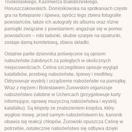
Truskolaskiego, Kazimierza Białobrzeskiego,
Horuszczakowskich. Dominikowska na spotkaniach często
gra na fortepianie i śpiewa, oprócz tego zbiera fotografie
powstańców, także ich autografy do albumu oraz różne
pamiątki związane z powstaniem; angażuje się w pomoc
powstańcom – robi ładunki, skubie szarpie na opatrunki,
zostaje damą komitetową, zbiera składki.
Ostatnie partie dziennika poświęcone są opisom
nabożeństw żałobnych za poległych w okolicznych
miejscowościach. Celina szczegółowo opisuje wygląd
katafalków, przebieg nabożeństw, śpiewy i modlitwy.
Odrysowuje wystrój i urządzenie nabożeństw na pamiątkę.
Wraz z mężem i Bolesławem Żurowskim organizuje
nabożeństwo żałobne w Uchercach (przygotowuje karty
informujące, oprawę muzyczną nabożeństwa i wystrój
katafalku). Są kłopoty ze znalezieniem księdza, który
wygłosi mowę, przed samym nabożeństwem ks. kanonik
obawia się reakcji chłopów. Żurowski opuszcza Celinę w
potrzebie, ostatecznie nabożeństwo się odbywa dzięki