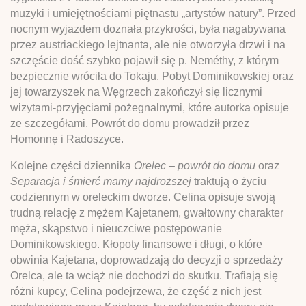
muzyki i umiejętnościami piętnastu „artystów natury”. Przed
nocnym wyjazdem
doznała przykrości, była nagabywana
przez austriackiego lejtnanta, ale nie otworzyła drzwi i na
szczęście dość szybko pojawił się p.
Neméthy, z którym
bezpiecznie wróciła do Tokaju. Pobyt Dominikowskiej oraz
jej towarzyszek na Węgrzech zakończył się licznymi
wizytami-przyjęciami pożegnalnymi, które autorka opisuje
ze szczegółami. Powrót do domu prowadził przez
Homonnę i Radoszyce.
Kolejne części dziennika
Orelec – powrót do domu
oraz
Separacja i śmierć mamy najdroższej
traktują o życiu
codziennym w oreleckim dworze. Celina opisuje swoją
trudną relację z mężem Kajetanem, gwałtowny charakter
męża, skąpstwo i nieuczciwe postępowanie
Dominikowskiego. Kłopoty finansowe i długi, o które
obwinia Kajetana, doprowadzają do decyzji o sprzedaży
Orelca, ale ta wciąż nie dochodzi do skutku. Trafiają się
różni kupcy, Celina podejrzewa, że część z nich jest