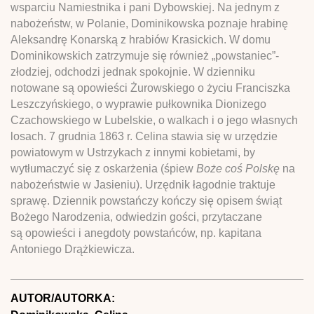
wsparciu Namiestnika i pani Dybowskiej. Na jednym z
nabożeństw, w Polanie, Dominikowska poznaje hrabinę
Aleksandrę Konarską z hrabiów Krasickich. W domu
Dominikowskich zatrzymuje się również „powstaniec”-
złodziej, odchodzi jednak spokojnie. W dzienniku
notowane są opowieści Żurowskiego o życiu Franciszka
Leszczyńskiego, o wyprawie pułkownika Dionizego
Czachowskiego w Lubelskie, o walkach i o jego własnych
losach. 7 grudnia 1863 r. Celina stawia się w urzędzie
powiatowym w Ustrzykach z innymi kobietami, by
wytłumaczyć się z oskarżenia (śpiew
Boże coś Polskę
na
nabożeństwie w Jasieniu). Urzędnik łagodnie traktuje
sprawę. Dziennik powstańczy kończy się opisem świąt
Bożego Narodzenia, odwiedzin gości, przytaczane
są opowieści i anegdoty powstańców, np. kapitana
Antoniego Drążkiewicza.
AUTOR/AUTORKA: