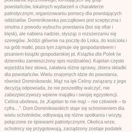
powstańców, lokalnych wydarzeń o charakterze
patriotycznym, organizowaniu pomocy dla powstających
oddziałów. Dominikowska początkowo jest sceptyczna i
smutna z powodu wybuchu powstania (boi się ofiar i
klęsk), ale nabiera nadziei, słysząc o rozszerzaniu się
szeregów. Jeździ głównie na pocztę do Liska, do kościoła i
na grób matki, poza tym zajmuje się gospodarstwem i
pisaniem książki gospodarskiej pt.
Książka dla Polek
(w
dzienniku zamieszczony spis rozdziałów). Kajetan często
wyjeżdża bez słowa, załatwia różne sprawy, zbiera składki
dla powstańców. Wielu znajomych idzie do powstania,
również Dominikowski. Mąż na lęk Celiny związany z jego
decyzją odpowiada, że nie poszedłby walczyć, nie
zabezpieczywszy wpierw majątku i swojej egzystencji.
Celina ubolewa, że „Kajetan to nie mąż – nie człowiek – to
cyfra…”. Dom Dominikowskich staje się schronieniem dla
wielu ochotników, odbywają się różne spotkania i wizyty,
połączone ze śpiewami patriotycznymi. Okolica wrze,
ochotnicy się przygotowują, zarządzony zostaje podatek