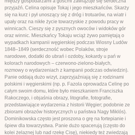
między gospodarzami a gośćmi zawiązuje się serdeczna
przyjaźń. Celina opisuje Tokaj i jego mieszkańców. Skarży
się na kurz i pył unoszący się z dróg i trotuarów, na wiatr i
upały oraz na nikłe życie towarzyskie z powodu pracy w
winnicach. Cieszy się z pysznych owoców i widoków gór
oraz winnic. Mieszkańcy Tokaju wciąż żywo pamiętają o
wypadkach kampanii węgierskiej podczas Wiosny Ludów
1848–1849 (serdeczność wobec Polaków, stroje
narodowe, dodatki do ubrań i ozdoby, kokardy u pań w
kolorach narodowych – czerwono-zielono-białych,
rozmowy o wydarzeniach z kampanii podczas odwiedzin).
Panie oddają dużo wizyt, zaprzyjaźniają się z rodzinami
polskimi i węgierskimi (np. p. Fazola oprowadza Celinę po
całym swoim domu, które było mieszkaniem Franciszka
Rakoczego, i objaśnia obrazy, litografie, fotografie,
przedstawiające wydarzenia z historii Węgier; podobnie ze
zbiorami obrazów historycznych u państwa Nagy Miklós).
Dominikowska często jest proszona o grę na fortepianie i
śpiew dla towarzystwa. Panie dużo spacerują (często do
kolei żelaznej lub nad rzekę Cisę), niekiedy też zwiedzają