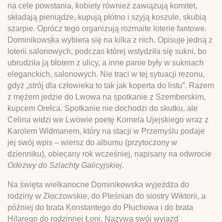
na cele powstania, kobiety również zawiązują komitet,
składają pieniądze, kupują płótno i szyją koszule, skubią
szarpie. Oprócz tego organizują rozmaite loterie fantowe.
Dominikowska wybiera się na kilka z nich. Opisuje jedną z
loterii salonowych, podczas której wstydziła się sukni, bo
ubrudziła ją błotem z ulicy, a inne panie były w sukniach
eleganckich, salonowych. Nie traci w tej sytuacji rezonu,
gdyż „strój dla człowieka to tak jak koperta do listu”. Razem
z mężem jedzie do Lwowa na spotkanie z Szemberskim,
kupcem Orelca. Spotkanie nie dochodzi do skutku, ale
Celina widzi we Lwowie poetę Kornela Ujejskiego wraz z
Karolem Widmanem, który na stacji w Przemyślu podaje
jej swój wpis – wiersz do albumu (przytoczony w
dzienniku), obiecany rok wcześniej, napisany na odwrocie
Odezwy do Szlachty Galicyjskiej
.
Na święta wielkanocne Dominikowska wyjeżdża do
rodziny w Złoczowskie, do Pleśnian do siostry Wiktorii, a
później do brata Konstantego do Płuchowa i do brata
Hilarego do rodzinnej Łoni. Nazywa swój wyjazd