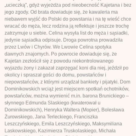
„ucieczką”, gdyż wyjeżdża pod nieobecność Kajetana i bez
jego zgody. Od brata dowiaduje się, że kawaleria ma
niebawem wyjść do Polski do powstania i na tę wieść chce
wracać do męża, lecz rodzina ją reflektuje i jeszcze trochę
zatrzymuje u siebie. Celina wysyła list do męża i sąsiadki,
jedynie sąsiadka odpisuje. Droga powrotna prowadziła
przez Lwów i Chyrów. We Lwowie Celina spotyka
dawnych znajomych. Po powrocie dowiaduje się, że
Kajetan zezłościł się z powodu niekontrolowanego
wyjazdu żony i zakazał zaprzęgać koni dla niej, jeździł po
okolicy i spraszał gości do domu, powstańców i
niepowstańców, z którymi urządzał bankiety i pijatyki. Dom
Dominikowskich wciąż jest miejscem spotkań ochotników,
powstańców, można wymienić m.in. barona Brunickiego –
słynnego Edmunda Slaskiego (kwaterował u
Dominikowskich), Henryka Waltera (Mopier), Bolesława
Żurowskiego, Jana Terleckiego, Franciszka
Leszczyńskiego, Emila Leszczyńskiego, Maksymiliana
Laskowskiego, Kazimierza Truskolaskiego, Michała