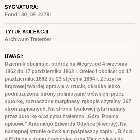
SYGNATURA:
Fond 130, DE-22781
TYTUŁ KOLEKCJI:
Archiwum Treterów
UWAGI:
Dziennik obejmuje: podróż na Węgry: od 4 września
1862 do 17 października 1862 r. Orelec i okolice: od 17
października 1862 do 23 stycznia 1864 r. Zeszyt w
brązowej twardej oprawie w rzucik, okładka lekko
podniszczona, strony poliniowane ołówkiem przez
autorkę, zaznaczone marginesy, rękopis czytelny, 367
stron zapisanych. Na stronie tytułowej tytuł nadany
przez autorkę oraz cytat z wiersza „Góra. Poema
opisowe” Antoniego Edwarda Odyńca (4 wersy). Na
następnej stronie ołówkiem pośpieszny zapis: „Bińcia
= Elżbieta z domu Łodyńska, żona Mieczysława de