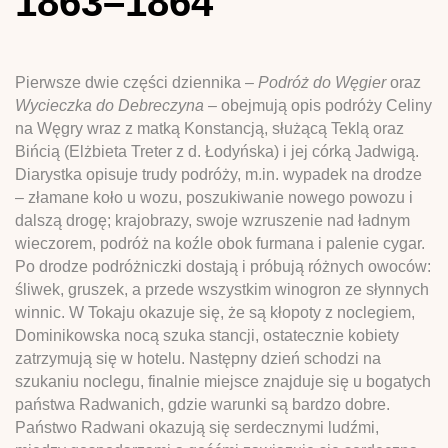
1863–1864
Pierwsze dwie części dziennika –
Podróż do Węgier
oraz
Wycieczka do Debreczyna
– obejmują opis podróży Celiny
na Węgry wraz z matką Konstancją, służącą Teklą oraz
Bińcią (Elżbieta Treter z d. Łodyńska) i jej córką Jadwigą.
Diarystka opisuje trudy podróży, m.in. wypadek na drodze
– złamane koło u wozu, poszukiwanie nowego powozu i
dalszą drogę; krajobrazy, swoje wzruszenie nad ładnym
wieczorem, podróż na koźle obok furmana i palenie cygar.
Po drodze podróżniczki dostają i próbują różnych owoców:
śliwek, gruszek, a przede wszystkim winogron ze słynnych
winnic. W Tokaju okazuje się, że są kłopoty z noclegiem,
Dominikowska nocą szuka stancji, ostatecznie kobiety
zatrzymują się w hotelu. Następny dzień schodzi na
szukaniu noclegu, finalnie miejsce znajduje się u bogatych
państwa Radwanich, gdzie warunki są bardzo dobre.
Państwo Radwani okazują się serdecznymi ludźmi,