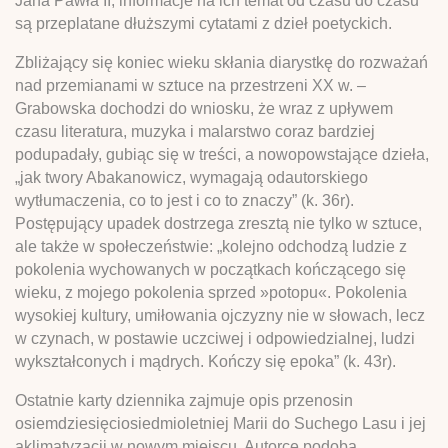
Jana Pawła II, informacje na ich temat od czasu do czasu
są przeplatane dłuższymi cytatami z dzieł poetyckich.
Zbliżający się koniec wieku skłania diarystkę do rozważań
nad przemianami w sztuce na przestrzeni XX w. –
Grabowska dochodzi do wniosku, że wraz z upływem
czasu literatura, muzyka i malarstwo coraz bardziej
podupadały, gubiąc się w treści, a nowopowstające dzieła,
„jak twory Abakanowicz, wymagają odautorskiego
wytłumaczenia, co to jest i co to znaczy” (k. 36r).
Postępujący upadek dostrzega zresztą nie tylko w sztuce,
ale także w społeczeństwie: „kolejno odchodzą ludzie z
pokolenia wychowanych w początkach kończącego się
wieku, z mojego pokolenia sprzed »potopu«. Pokolenia
wysokiej kultury, umiłowania ojczyzny nie w słowach, lecz
w czynach, w postawie uczciwej i odpowiedzialnej, ludzi
wykształconych i mądrych. Kończy się epoka” (k. 43r).
Ostatnie karty dziennika zajmuje opis przenosin
osiemdziesięciosiedmioletniej Marii do Suchego Lasu i jej
aklimatyzacji w nowym miejscu. Autorce podoba