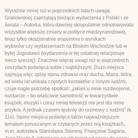
Wyraźnie mniej niż w poprzednich latach uwagę
Grabowskiej zaprzątają bieżące wydarzenia z Polski i ze
świata – Autorka, która dawniej skrupulatnie odnotowywała
wszystkie większe zmiany w polityce międzynarodowej,
teraz tylko okazjonalnie wspomina o wynikach
wyborów czy wydarzeniach na Bliskim Wschodzie lub w
byłej Jugosławii (wydarzenia w tej ostatniej relacjonuje
nieco szerzej). Znacznie więcej uwagi niż w poprzednich
zeszytach poświęca sobie i najbliższym. Dużo miejsca
zajmują więc opisy stanu zdrowia oraz ducha. Maria, która
od wielu lat unikała częstych kontaktów z innymi ludźmi,
czuje nagle potrzebę spotkań: „jakieś u mnie rozdwojenie,
rozdarcie – bo właściwie samotność w towarzystwie
książek, muzyki i coraz mniej telewizji nie jest dla mnie
przykra. A jednak czasem tęsknię do rozmowy z ludźmi” (k.
11v). Sporo miejsca poświęca także najważniejszym
tematom poruszanym w czytanych przez nią książkach,
m.in. autorstwa Stanisława Stommy, Françoise Sagana,