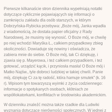
Pierwsze kilkanaście stron dziennika wypełniają notatki
dotyczące cyklicznie pojawiających się informacji o
zamknięciu zakładu dla osób starszych, w którym
Dobrzyńska-Rybicka przebywa: „Boże mój, Janka wpadła
z wiadomością, że dostała papier oficjalny z Rady
Narodowej, że musimy się wynosić. O Boże mój, w chwilę
po niej wchodzi Maryśka Ł., całkiem przypadkowy zbieg
okoliczności. Dowiaduje się nowiny i oświadcza, że
zabiera mnie do siebie. O Boże mój, tak Ci dziękuję, i
zjawia się p. Mayerowa, i też całkiem przypadkiem, i też
gotować, urządzić kącik, i przyniosła masła! O Boże mój i
Matko Najśw., tyle dobroci ludzkiej w takiej chwili. Panie
mój, dziękuję Ci za tę radość, która hamuje smutek” (k. 16
r). Wpisom tym towarzyszą wyimki z życia codziennego:
informacje o spotykanych osobach, kłótniach ze
współlokatorkami, konfliktach w środowisku akademickim.
W dzienniku znaleźć można także rzadkie dla Ludwiki
wyznania dotyczące nierówności społecznych. W jednej z