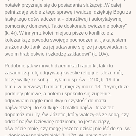
notatek przyznaje się do posiadania służącej: „W całej
pełni zdaję sobie z tego sprawę i walczę, dziękuję Bogu za
łaskę tego doświadczenia – obraźliwej i autorytatywnej
pomocnicy domowej. Takie doskonałe ćwiczenie pokory”
(k. 4r). W innym z kolei miejscu pisze o konflikcie z
koleżanką z powodu swojego pochodzenia: „jaka jestem
urażona do Janki za jej udawanie się, że ja opowiadam o
swoim hrabiostwie i szkodzę zakładowi” (k. 10v).
Podobnie jak w innych dziennikach autorki, tak i tu
zasadniczą rolę odgrywają kwestie religijne: „Jezu mój,
toczę walkę ze sobą – byłam u sp. św. 12 IX, tj. 19 dni
temu, w pierwszych dniach, między może 13 i 15ym, duże
podniety płciowe, a potem uspokoiło się zupełnie,
odprawiam ciągle modlitwy o czystość do matki
najświętszej i to skutkuje. O matko najśw., teraz też
dopomóż mi i Ty, św. Józefie, który walczyłeś ze sobą, czy
oddać najśw. Dziewicę rodzicom, bo jest w ciąży,
oświećcie mnie, czy mogę jeszcze dzisiaj nie iść do sp. św.
– dopiero w poniedziałek” (k. 17r). W innym z kolei