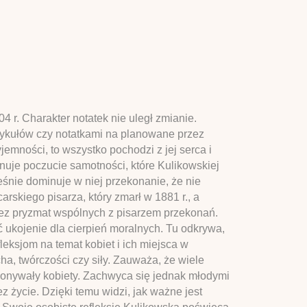
 r. Charakter notatek nie uległ zmianie.
artykułów czy notatkami na planowane przez
emności, to wszystko pochodzi z jej serca i
inuje poczucie samotności, które Kulikowskiej
eśnie dominuje w niej przekonanie, że nie
rskiego pisarza, który zmarł w 1881 r., a
zez pryzmat wspólnych z pisarzem przekonań.
ć ukojenie dla cierpień moralnych. Tu odkrywa,
leksjom na temat kobiet i ich miejsca w
ha, twórczości czy siły. Zauważa, że wiele
okonywały kobiety. Zachwyca się jednak młodymi
z życie. Dzięki temu widzi, jak ważne jest