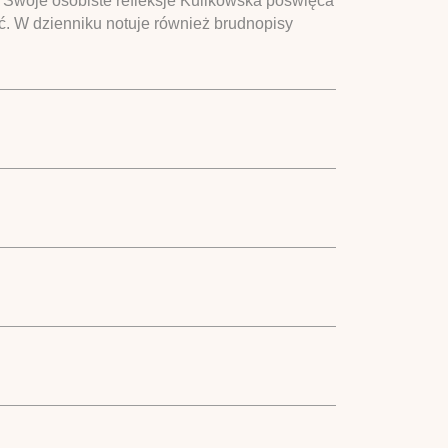
. Swoje osobiste refleksje Kulikowska poświęca
ać. W dzienniku notuje również brudnopisy