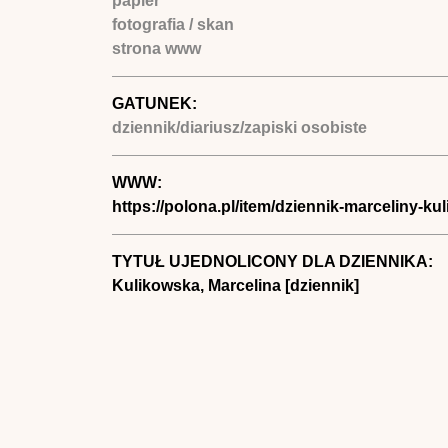
papier
fotografia / skan
strona www
GATUNEK:
dziennik/diariusz/zapiski osobiste
WWW:
https://polona.pl/item/dziennik-marceliny-ku
TYTUŁ UJEDNOLICONY DLA DZIENNIKA:
Kulikowska, Marcelina [dziennik]