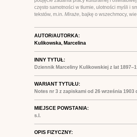
podjęcie zadania pracy kulturalnej i oświatow
często samotności w tłumie, ulotności myśli i 
tekstów, m.in.
Miraże
, bajkę o wszechmocy, wie
AUTOR/AUTORKA:
Kulikowska, Marcelina
INNY TYTUŁ:
Dziennik Marceliny Kulikowskiej z lat 1897–
WARIANT TYTUŁU:
Notes nr 3 z zapiskami od 26 września 1903 
MIEJSCE POWSTANIA:
s.l.
OPIS FIZYCZNY: