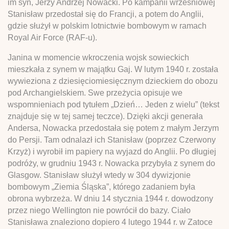
im syn, Jerzy Andrzej Nowacki. Po kampanii wrześniowej
Stanisław przedostał się do Francji, a potem do Anglii,
gdzie służył w polskim lotnictwie bombowym w ramach
Royal Air Force (RAF-u).
Janina w momencie wkroczenia wojsk sowieckich
mieszkała z synem w majątku Gaj. W lutym 1940 r. została
wywieziona z dziesięciomiesięcznym dzieckiem do obozu
pod Archangielskiem. Swe przeżycia opisuje we
wspomnieniach pod tytułem „Dzień… Jeden z wielu” (tekst
znajduje się w tej samej teczce). Dzięki akcji generała
Andersa, Nowacka przedostała się potem z małym Jerzym
do Persji. Tam odnalazł ich Stanisław (poprzez Czerwony
Krzyż) i wyrobił im papiery na wyjazd do Anglii. Po długiej
podróży, w grudniu 1943 r. Nowacka przybyła z synem do
Glasgow. Stanisław służył wtedy w 304 dywizjonie
bombowym „Ziemia Śląska”, którego zadaniem była
obrona wybrzeża. W dniu 14 stycznia 1944 r. dowodzony
przez niego Wellington nie powrócił do bazy. Ciało
Stanisława znaleziono dopiero 4 lutego 1944 r. w Zatoce