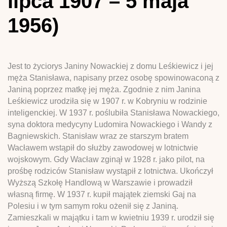
lipca 1907 – 5 maja
1956)
Jest to życiorys Janiny Nowackiej z domu Leśkiewicz i jej
męża Stanisława, napisany przez osobę spowinowaconą z
Janiną poprzez matkę jej męża. Zgodnie z nim Janina
Leśkiewicz urodziła się w 1907 r. w Kobryniu w rodzinie
inteligenckiej. W 1937 r. poślubiła Stanisława Nowackiego,
syna doktora medycyny Ludomira Nowackiego i Wandy z
Bagniewskich. Stanisław wraz ze starszym bratem
Wacławem wstąpił do służby zawodowej w lotnictwie
wojskowym. Gdy Wacław zginął w 1928 r. jako pilot, na
prośbę rodziców Stanisław wystąpił z lotnictwa. Ukończył
Wyższą Szkołę Handlową w Warszawie i prowadził
własną firmę. W 1937 r. kupił majątek ziemski Gaj na
Polesiu i w tym samym roku ożenił się z Janiną.
Zamieszkali w majątku i tam w kwietniu 1939 r. urodził się