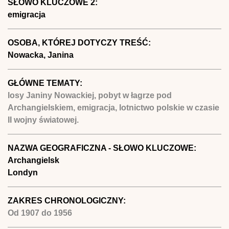
SŁOWO KLUCZOWE 2:
emigracja
OSOBA, KTÓREJ DOTYCZY TREŚĆ:
Nowacka, Janina
GŁÓWNE TEMATY:
losy Janiny Nowackiej, pobyt w łagrze pod
Archangielskiem, emigracja, lotnictwo polskie w czasie
II wojny światowej.
NAZWA GEOGRAFICZNA - SŁOWO KLUCZOWE:
Archangielsk
Londyn
ZAKRES CHRONOLOGICZNY:
Od
1907
do
1956