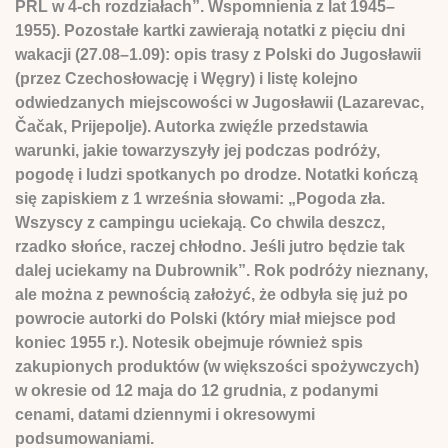
PRL w 4-ch rozdziałach”. Wspomnienia z lat 1945–
1955). Pozostałe kartki zawierają notatki z pięciu dni
wakacji (27.08–1.09): opis trasy z Polski do Jugosławii
(przez Czechosłowację i Węgry) i listę kolejno
odwiedzanych miejscowości w Jugosławii (Lazarevac,
Čačak, Prijepolje). Autorka zwięźle przedstawia
warunki, jakie towarzyszyły jej podczas podróży,
pogodę i ludzi spotkanych po drodze. Notatki kończą
się zapiskiem z 1 września słowami: „Pogoda zła.
Wszyscy z campingu uciekają. Co chwila deszcz,
rzadko słońce, raczej chłodno. Jeśli jutro będzie tak
dalej uciekamy na Dubrownik”. Rok podróży nieznany,
ale można z pewnością założyć, że odbyła się już po
powrocie autorki do Polski (który miał miejsce pod
koniec 1955 r.). Notesik obejmuje również spis
zakupionych produktów (w większości spożywczych)
w okresie od 12 maja do 12 grudnia, z podanymi
cenami, datami dziennymi i okresowymi
podsumowaniami.