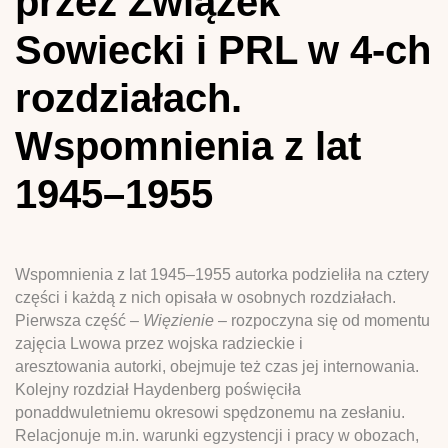
przez Związek
Sowiecki i PRL w 4-ch
rozdziałach.
Wspomnienia z lat
1945–1955
Wspomnienia z lat 1945–1955 autorka podzieliła na cztery
części i każdą z nich opisała w osobnych rozdziałach.
Pierwsza część –
Więzienie
– rozpoczyna się od momentu
zajęcia Lwowa przez wojska radzieckie i
aresztowania autorki, obejmuje też czas jej internowania.
Kolejny rozdział Haydenberg poświęciła
ponaddwuletniemu okresowi spędzonemu na zesłaniu.
Relacjonuje m.in. warunki egzystencji i pracy w obozach,