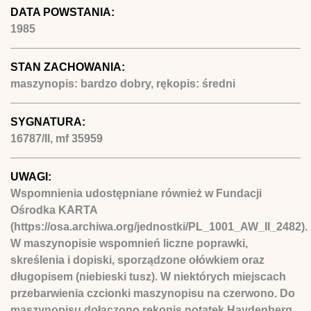
DATA POWSTANIA:
1985
STAN ZACHOWANIA:
maszynopis: bardzo dobry, rękopis: średni
SYGNATURA:
16787/II, mf 35959
UWAGI:
Wspomnienia udostępniane również w Fundacji
Ośrodka KARTA
(https://osa.archiwa.org/jednostki/PL_1001_AW_II_2482).
W maszynopisie wspomnień liczne poprawki,
skreślenia i dopiski, sporządzone ołówkiem oraz
długopisem (niebieski tusz). W niektórych miejscach
przebarwienia czcionki maszynopisu na czerwono. Do
maszynopisu dołączono rękopis notatek Haydenberg