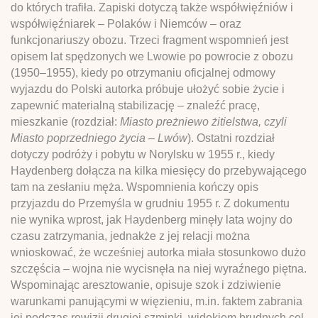
do których trafiła. Zapiski dotyczą także współwięźniów i
współwięźniarek – Polaków i Niemców – oraz
funkcjonariuszy obozu. Trzeci fragment wspomnień jest
opisem lat spędzonych we Lwowie po powrocie z obozu
(1950–1955), kiedy po otrzymaniu oficjalnej odmowy
wyjazdu do Polski autorka próbuje ułożyć sobie życie i
zapewnić materialną stabilizację – znaleźć pracę,
mieszkanie (rozdział:
Miasto preżniewo żitielstwa, czyli
Miasto poprzedniego życia – Lwów
). Ostatni rozdział
dotyczy podróży i pobytu w Norylsku w 1955 r., kiedy
Haydenberg dołącza na kilka miesięcy do przebywającego
tam na zesłaniu męża. Wspomnienia kończy opis
przyjazdu do Przemyśla w grudniu 1955 r. Z dokumentu
nie wynika wprost, jak Haydenberg minęły lata wojny do
czasu zatrzymania, jednakże z jej relacji można
wnioskować, że wcześniej autorka miała stosunkowo dużo
szczęścia – wojna nie wycisnęła na niej wyraźnego piętna.
Wspominając aresztowanie, opisuje szok i zdziwienie
warunkami panującymi w więzieniu, m.in. faktem zabrania
jej podczas rewizji drugiej szminki, widokiem brudnych cel