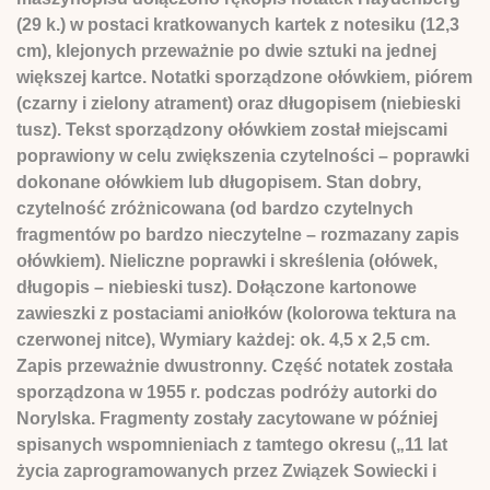
(29 k.) w postaci kratkowanych kartek z notesiku (12,3
cm), klejonych przeważnie po dwie sztuki na jednej
większej kartce. Notatki sporządzone ołówkiem, piórem
(czarny i zielony atrament) oraz długopisem (niebieski
tusz). Tekst sporządzony ołówkiem został miejscami
poprawiony w celu zwiększenia czytelności – poprawki
dokonane ołówkiem lub długopisem. Stan dobry,
czytelność zróżnicowana (od bardzo czytelnych
fragmentów po bardzo nieczytelne – rozmazany zapis
ołówkiem). Nieliczne poprawki i skreślenia (ołówek,
długopis – niebieski tusz). Dołączone kartonowe
zawieszki z postaciami aniołków (kolorowa tektura na
czerwonej nitce), Wymiary każdej: ok. 4,5 x 2,5 cm.
Zapis przeważnie dwustronny. Część notatek została
sporządzona w 1955 r. podczas podróży autorki do
Norylska. Fragmenty zostały zacytowane w później
spisanych wspomnieniach z tamtego okresu („11 lat
życia zaprogramowanych przez Związek Sowiecki i