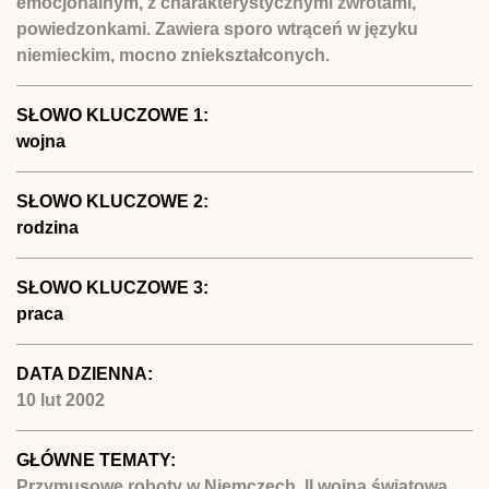
emocjonalnym, z charakterystycznymi zwrotami,
powiedzonkami. Zawiera sporo wtrąceń w języku
niemieckim, mocno zniekształconych.
SŁOWO KLUCZOWE 1:
wojna
SŁOWO KLUCZOWE 2:
rodzina
SŁOWO KLUCZOWE 3:
praca
DATA DZIENNA:
10 lut 2002
GŁÓWNE TEMATY:
Przymusowe roboty w Niemczech, II wojna światowa,