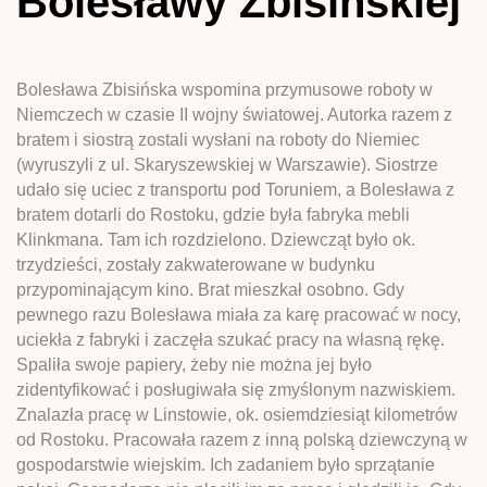
Bolesławy Zbisińskiej
Bolesława Zbisińska wspomina przymusowe roboty w
Niemczech w czasie II wojny światowej. Autorka razem z
bratem i siostrą zostali wysłani na roboty do Niemiec
(wyruszyli z ul. Skaryszewskiej w Warszawie). Siostrze
udało się uciec z transportu pod Toruniem, a Bolesława z
bratem dotarli do Rostoku, gdzie była fabryka mebli
Klinkmana. Tam ich rozdzielono. Dziewcząt było ok.
trzydzieści, zostały zakwaterowane w budynku
przypominającym kino. Brat mieszkał osobno. Gdy
pewnego razu Bolesława miała za karę pracować w nocy,
uciekła z fabryki i zaczęła szukać pracy na własną rękę.
Spaliła swoje papiery, żeby nie można jej było
zidentyfikować i posługiwała się zmyślonym nazwiskiem.
Znalazła pracę w Linstowie, ok. osiemdziesiąt kilometrów
od Rostoku. Pracowała razem z inną polską dziewczyną w
gospodarstwie wiejskim. Ich zadaniem było sprzątanie