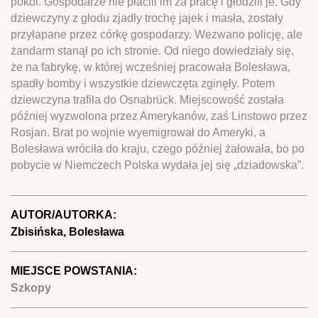
pokoi. Gospodarze nie płacili im za pracę i głodzili je. Gdy
dziewczyny z głodu zjadły trochę jajek i masła, zostały
przyłapane przez córkę gospodarzy. Wezwano policję, ale
żandarm stanął po ich stronie. Od niego dowiedziały się,
że na fabrykę, w której wcześniej pracowała Bolesława,
spadły bomby i wszystkie dziewczęta zginęły. Potem
dziewczyna trafiła do Osnabrück. Miejscowość została
później wyzwolona przez Amerykanów, zaś Linstowo przez
Rosjan. Brat po wojnie wyemigrował do Ameryki, a
Bolesława wróciła do kraju, czego później żałowała, bo po
pobycie w Niemczech Polska wydała jej się „dziadowska”.
AUTOR/AUTORKA:
Zbisińska, Bolesława
MIEJSCE POWSTANIA:
Szkopy