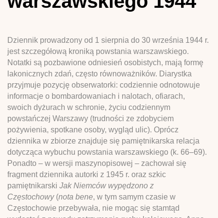
warszawskiego 1944
Dziennik prowadzony od 1 sierpnia do 30 września 1944 r.
jest szczegółową kroniką powstania warszawskiego.
Notatki są pozbawione odniesień osobistych, mają formę
lakonicznych zdań, często równoważników. Diarystka
przyjmuje pozycję obserwatorki: codziennie odnotowuje
informacje o bombardowaniach i nalotach, ofiarach,
swoich dyżurach w schronie, życiu codziennym
powstańczej Warszawy (trudności ze zdobyciem
pożywienia, spotkane osoby, wygląd ulic). Oprócz
dziennika w zbiorze znajduje się pamiętnikarska relacja
dotycząca wybuchu powstania warszawskiego (k. 66–69).
Ponadto – w wersji maszynopisowej – zachował się
fragment dziennika autorki z 1945 r. oraz szkic
pamiętnikarski
Jak Niemców wypędzono z
Częstochowy
(
nota bene
, w tym samym czasie w
Częstochowie przebywała, nie mogąc się stamtąd