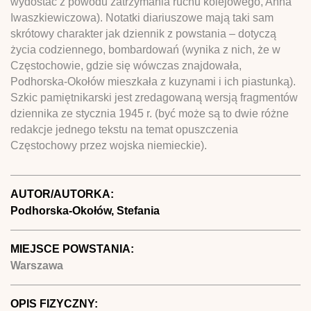
wydostać z powodu zatrzymania ruchu kolejowego, Anna
Iwaszkiewiczowa). Notatki diariuszowe mają taki sam
skrótowy charakter jak dziennik z powstania – dotyczą
życia codziennego, bombardowań (wynika z nich, że w
Częstochowie, gdzie się wówczas znajdowała,
Podhorska-Okołów mieszkała z kuzynami i ich piastunką).
Szkic pamiętnikarski jest zredagowaną wersją fragmentów
dziennika ze stycznia 1945 r. (być może są to dwie różne
redakcje jednego tekstu na temat opuszczenia
Częstochowy przez wojska niemieckie).
AUTOR/AUTORKA:
Podhorska-Okołów, Stefania
MIEJSCE POWSTANIA:
Warszawa
OPIS FIZYCZNY: