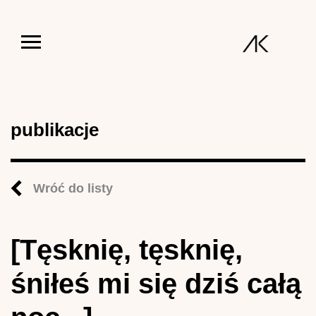
Jump to navigation
publikacje
Wróć do listy
[Tęsknię, tęsknię,
śniłeś mi się dziś całą