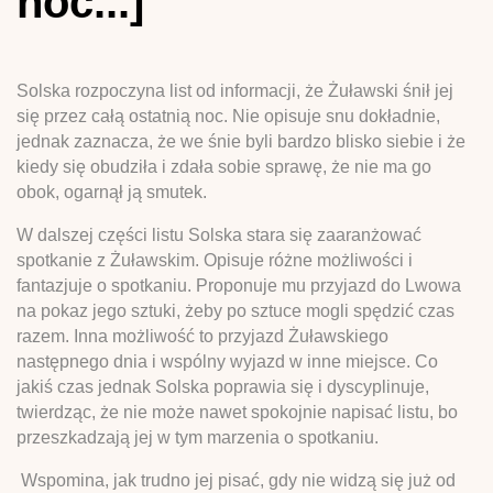
noc...]
Solska rozpoczyna list od informacji, że Żuławski śnił jej
się przez całą ostatnią noc. Nie opisuje snu dokładnie,
jednak zaznacza, że we śnie byli bardzo blisko siebie i że
kiedy się obudziła i zdała sobie sprawę, że nie ma go
obok, ogarnął ją smutek.
W dalszej części listu Solska stara się zaaranżować
spotkanie z Żuławskim. Opisuje różne możliwości i
fantazjuje o spotkaniu. Proponuje mu przyjazd do Lwowa
na pokaz jego sztuki, żeby po sztuce mogli spędzić czas
razem. Inna możliwość to przyjazd Żuławskiego
następnego dnia i wspólny wyjazd w inne miejsce. Co
jakiś czas jednak Solska poprawia się i dyscyplinuje,
twierdząc, że nie może nawet spokojnie napisać listu, bo
przeszkadzają jej w tym marzenia o spotkaniu.
Wspomina, jak trudno jej pisać, gdy nie widzą się już od