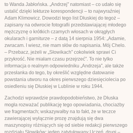
to Wanda Jabłońska. „Andrzej” natomiast – co udało się
ustalić dzięki lekturze korespondencji – to najwyraźniej
Adam Klimowicz. Dowodzi tego list Dłuskiej do tegoż –
zapisany na odwrocie fotografii przedstawiającej młodego
mężczyznę o krótkich czarnych włosach w okrągłych
okularach i garniturze – z datą 14 sierpnia 1954: „Adamie,
zwracam. I wiesz, nie mam słów do napisania. Mój Chelo.
– Przebacz, jeżeli w „Słowikach” cokolwiek sprawi Ci
przykrość. Nie miałam czasu przejrzeć”. To nie tylko
informacja o realnym odpowiedniku „Andrzeja”, ale także
przesłanka do tego, by określić względne datowanie
powstania utworu na okres pierwszego dziesięciolecia po
osiedleniu się Dłuskiej w Lublinie w roku 1944.
Zachodzi wprawdzie prawdopodobieństwo, że Dłuska
mogła rozważać publikację tego opowiadania, chociażby
we fragmentach; wskazywałby na to fakt, że w teczce
zawierającej wyłącznie prozę znajdują się dwa
maszynopisy różniących się od siebie redakcji pierwszego
rozdziału Słowików: jeden zatytułowany Uczeń, drugi –