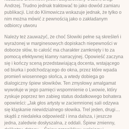
Andrzej. Trudno jednak traktować to jako dowód zamiaru
publikacji. List do Klimowicza wskazuje jednak, że tylko o
nim można mówić z pewnością jako o zakładanym
odbiorcy utworu
Należy też zauważyć, że choć Słowiki pełne są skreśleń i
wyrażonej w marginesowych dopiskach niepewności w
doborze słów, to całość ma charakter zamknięty i to za
pomocą efektywnej klamry narracyjnej. Opowieść zaczyna
się i kończy sceną przedstawiającą docenta, wstającego
od biurka i podchodzącego do okna, przez które wpada
promień wiosennego słońca, a wtedy dobiega go
dialogiczny śpiew słowików. Ten zmysłowy amalgamat
wywołuje w jego pamięci wspomnienie o Lwowie, który
zyskuje poprzez ten zabieg status dodatkowego bohatera
opowieści: „Jak głos artysty w zaciemnionej sali odzywa
się kląskanie niewidzialnego słowika. Trel jeden, drugi…
skądś z niedaleka odpowiedź i inna dalsza, i jeszcze
jedna, zaledwie dosłyszalna, z oddali. Śpiew zmienny,