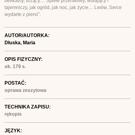
delikatny, drżący… Śpiew przenikliwy, wołający i
tajemniczy, jak ogród, jak noc, jak życie… Lwów. Serce
wydarte z piersi”.
AUTOR/AUTORKA:
Dłuska, Maria
OPIS FIZYCZNY:
ok. 179 s.
POSTAĆ:
oprawa zeszytowa
TECHNIKA ZAPISU:
rękopis
JĘZYK: