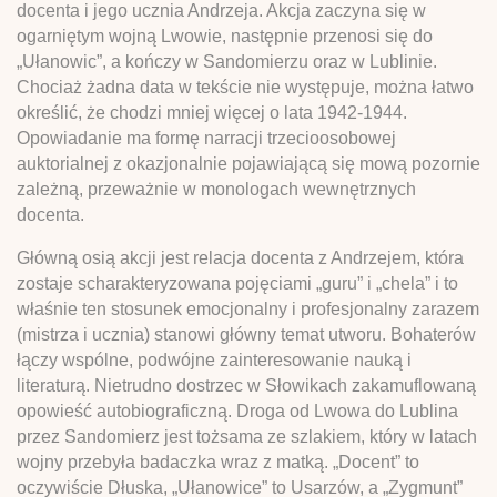
docenta i jego ucznia Andrzeja. Akcja zaczyna się w
ogarniętym wojną Lwowie, następnie przenosi się do
„Ułanowic”, a kończy w Sandomierzu oraz w Lublinie.
Chociaż żadna data w tekście nie występuje, można łatwo
określić, że chodzi mniej więcej o lata 1942-1944.
Opowiadanie ma formę narracji trzecioosobowej
auktorialnej z okazjonalnie pojawiającą się mową pozornie
zależną, przeważnie w monologach wewnętrznych
docenta.
Główną osią akcji jest relacja docenta z Andrzejem, która
zostaje scharakteryzowana pojęciami „guru” i „chela” i to
właśnie ten stosunek emocjonalny i profesjonalny zarazem
(mistrza i ucznia) stanowi główny temat utworu. Bohaterów
łączy wspólne, podwójne zainteresowanie nauką i
literaturą. Nietrudno dostrzec w Słowikach zakamuflowaną
opowieść autobiograficzną. Droga od Lwowa do Lublina
przez Sandomierz jest tożsama ze szlakiem, który w latach
wojny przebyła badaczka wraz z matką. „Docent” to
oczywiście Dłuska, „Ułanowice” to Usarzów, a „Zygmunt”